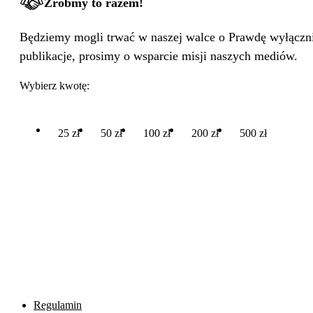
Zróbmy to razem!
Będziemy mogli trwać w naszej walce o Prawdę wyłącznie
publikacje, prosimy o wsparcie misji naszych mediów.
Wybierz kwotę:
25 zł
50 zł
100 zł
200 zł
500 zł
Regulamin