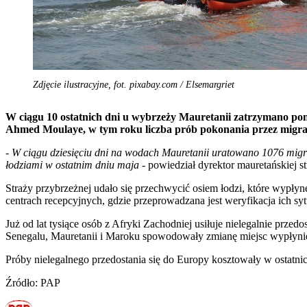
Zdjęcie ilustracyjne, fot. pixabay.com / Elsemargriet
W ciągu 10 ostatnich dni u wybrzeży Mauretanii zatrzymano pona
Ahmed Moulaye, w tym roku liczba prób
pokonania przez migra
-
W ciągu dziesięciu dni na wodach Mauretanii uratowano 1076 mig
łodziami w ostatnim dniu maja
- powiedział dyrektor mauretańskiej s
Straży przybrzeżnej udało się przechwycić osiem łodzi, które wypł
centrach recepcyjnych, gdzie przeprowadzana jest weryfikacja ich s
Już od lat tysiące osób z Afryki Zachodniej usiłuje nielegalnie prze
Senegalu, Mauretanii i Maroku spowodowały zmianę miejsc wypłynię
Próby nielegalnego przedostania się do Europy kosztowały w ostatnich
Źródło: PAP