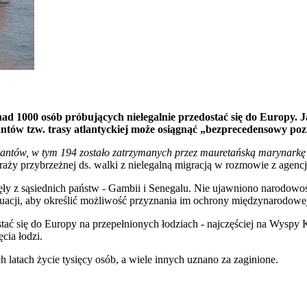
d 1000 osób próbujących nielegalnie przedostać się do Europy. Ja
ntów tzw. trasy atlantyckiej może osiągnąć „bezprecedensowy po
rantów, w tym 194 zostało zatrzymanych przez mauretańską marynarkę
traży przybrzeżnej ds. walki z nielegalną migracją w rozmowie z agenc
ynęły z sąsiednich państw - Gambii i Senegalu. Nie ujawniono narodo
ytuacji, aby określić możliwość przyznania im ochrony międzynarodowe
dostać się do Europy na przepełnionych łodziach - najczęściej na Wysp
cia łodzi.
 latach życie tysięcy osób, a wiele innych uznano za zaginione.