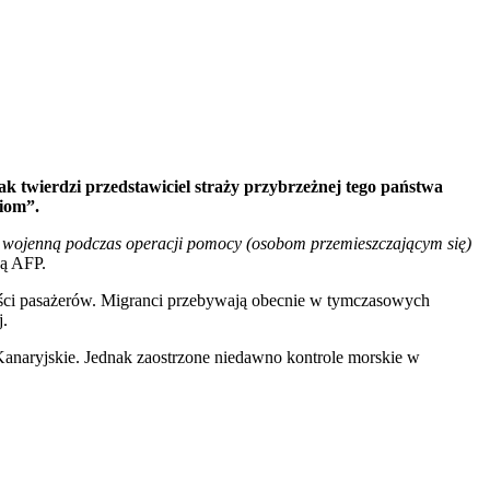
k twierdzi przedstawiciel straży przybrzeżnej tego państwa
ziom”.
 wojenną podczas operacji pomocy (osobom przemieszczającym się)
ją AFP.
wości pasażerów. Migranci przebywają obecnie w tymczasowych
j.
y Kanaryjskie. Jednak zaostrzone niedawno kontrole morskie w