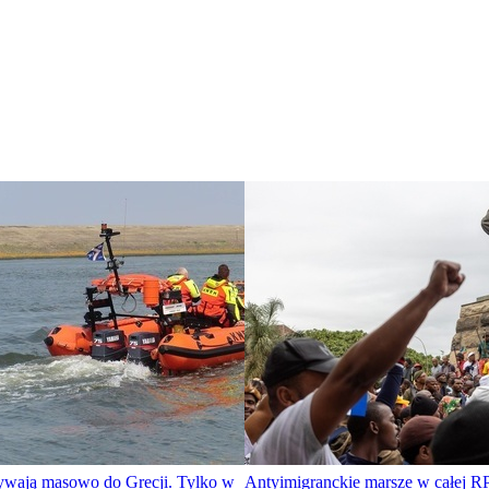
ływają masowo do Grecji. Tylko w
Antyimigranckie marsze w całej R