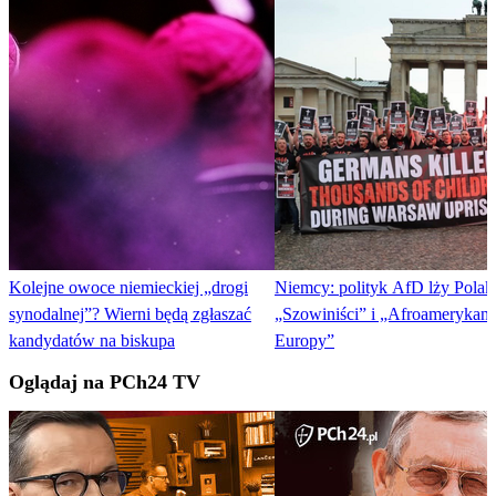
Kolejne owoce niemieckiej „drogi
Niemcy: polityk AfD lży Pola
synodalnej”? Wierni będą zgłaszać
„Szowiniści” i „Afroamerykani
kandydatów na biskupa
Europy”
Oglądaj na PCh24 TV