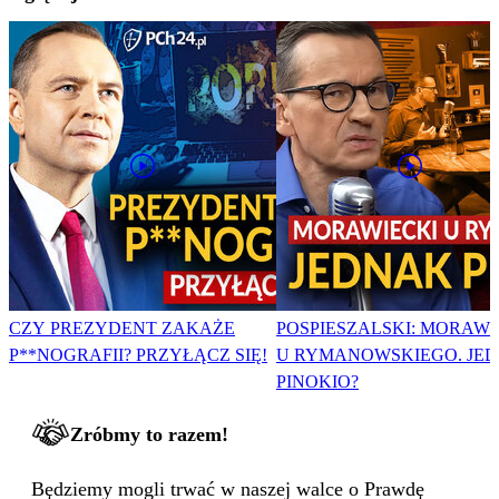
CZY PREZYDENT ZAKAŻE
POSPIESZALSKI: MORAWI
P**NOGRAFII? PRZYŁĄCZ SIĘ!
U RYMANOWSKIEGO. JE
PINOKIO?
Zróbmy to razem!
Będziemy mogli trwać w naszej walce o Prawdę