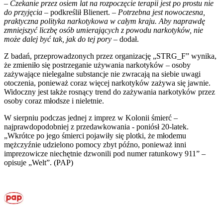
–
Czekanie przez osiem lat na rozpoczęcie terapii jest po prostu nie
do przyjęcia
– podkreślił Blienert. –
Potrzebna jest nowoczesna,
praktyczna polityka narkotykowa w całym kraju. Aby naprawdę
zmniejszyć liczbę osób umierających z powodu narkotyków, nie
może dalej być tak, jak do tej pory
– dodał.
Z badań, przeprowadzonych przez organizację „STRG_F” wynika,
że zmieniło się postrzeganie używania narkotyków – osoby
zażywające nielegalne substancje nie zwracają na siebie uwagi
otoczenia, ponieważ coraz więcej narkotyków zażywa się jawnie.
Widoczny jest także rosnący trend do zażywania narkotyków przez
osoby coraz młodsze i nieletnie.
W sierpniu podczas jednej z imprez w Kolonii śmierć –
najprawdopodobniej z przedawkowania - poniósł 20-latek.
„Wkrótce po jego śmierci pojawiły się plotki, że młodemu
mężczyźnie udzielono pomocy zbyt późno, ponieważ inni
imprezowicze niechętnie dzwonili pod numer ratunkowy 911” –
opisuje „Welt”. (PAP)