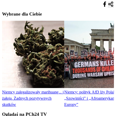
Wybrane dla Ciebie
Niemcy zalegalizowały marihuanę... i
Niemcy: polityk AfD lży Pola
żałują. Żadnych pozytywnych
„Szowiniści” i „Afroamerykani
skutków
Europy”
Oglądaj na PCh24 TV