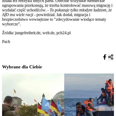
działa też retoryka innych partii. Obecnie wszystkie niemieckie
ugrupowania przekonują, że trzeba kontrolować masową migrację i
wydalać część uchodźców. -
To pokazuje tylko młodym ludziom, że
AfD ma wiele racji
- powiedział. Jak dodał, migracja i
bezpieczeństwo wewnętrzne to "zdecydowanie wiodące tematy
wyborcze".
Źródła: jungefreiheit.de, welt.de, pch24.pl
Pach
Wybrane dla Ciebie