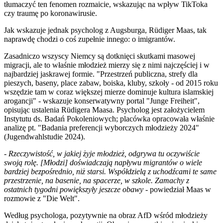
tłumaczyć ten fenomen rozmaicie, wskazując na wpływ TikToka
czy traumę po koronawirusie.
Jak wskazuje jednak psycholog z Augsburga, Rüdiger Maas, tak
naprawdę chodzi o coś zupełnie innego: o imigrantów.
Zasadniczo wszyscy Niemcy są dotknięci skutkami masowej
migracji, ale to właśnie młodzież mierzy się z nimi najczęściej i w
najbardziej jaskrawej formie. "Przestrzeń publiczna, strefy dla
pieszych, baseny, place zabaw, boiska, kluby, szkoły - od 2015 roku
wszędzie tam w coraz większej mierze dominuje kultura islamskiej
arogancji" - wskazuje konserwatywny portal "Junge Freiheit",
opisując ustalenia Rüdigera Maasa. Psycholog jest założycielem
Instytutu ds. Badań Pokoleniowych; placówka opracowała właśnie
analizę pt. "Badania preferencji wyborczych młodzieży 2024"
(Jugendwahlstudie 2024).
-
Rzeczywistość, w jakiej żyje młodzież, odgrywa tu oczywiście
swoją rolę. [Młodzi] doświadczają napływu migrantów o wiele
bardziej bezpośrednio, niż starsi. Współdzielą z uchodźcami te same
przestrzenie, na basenie, na spacerze, w szkole. Zamachy z
ostatnich tygodni powiększyły jeszcze obawy
- powiedział Maas w
rozmowie z "Die Welt".
Według psychologa, pozytywnie na obraz AfD wśród młodzieży