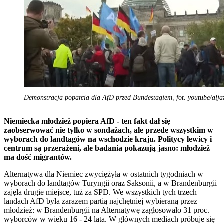
Demonstracja poparcia dla AfD przed Bundestagiem, fot. youtube/alja
Niemiecka młodzież popiera AfD - ten fakt dał się
zaobserwować nie tylko w sondażach, ale przede wszystkim w
wyborach do landtagów na wschodzie kraju. Politycy lewicy i
centrum są przerażeni, ale badania pokazują jasno: młodzież
ma dość migrantów.
Alternatywa dla Niemiec zwyciężyła w ostatnich tygodniach w
wyborach do landtagów Turyngii oraz Saksonii, a w Brandenburgii
zajęła drugie miejsce, tuż za SPD. We wszystkich tych trzech
landach AfD była zarazem partią najchętniej wybieraną przez
młodzież: w Brandenburgii na Alternatywę zagłosowało 31 proc.
wyborców w wieku 16 - 24 lata. W głównych mediach próbuje się