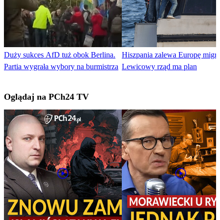
Duży sukces AfD tuż obok Berlina.
Hiszpania zalewa Europę migra
Partia wygrała wybory na burmistrza
Lewicowy rząd ma plan
Oglądaj na PCh24 TV