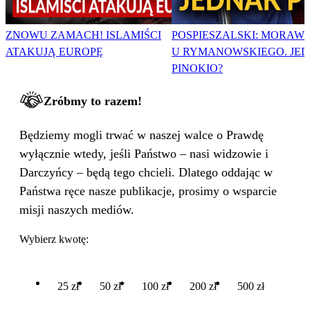
ZNOWU ZAMACH! ISLAMIŚCI
POSPIESZALSKI: MORAWI
ATAKUJĄ EUROPĘ
U RYMANOWSKIEGO. JE
PINOKIO?
Zróbmy to razem!
Będziemy mogli trwać w naszej walce o Prawdę
wyłącznie wtedy, jeśli Państwo – nasi widzowie i
Darczyńcy – będą tego chcieli. Dlatego oddając w
Państwa ręce nasze publikacje, prosimy o wsparcie
misji naszych mediów.
Wybierz kwotę:
25 zł
50 zł
100 zł
200 zł
500 zł