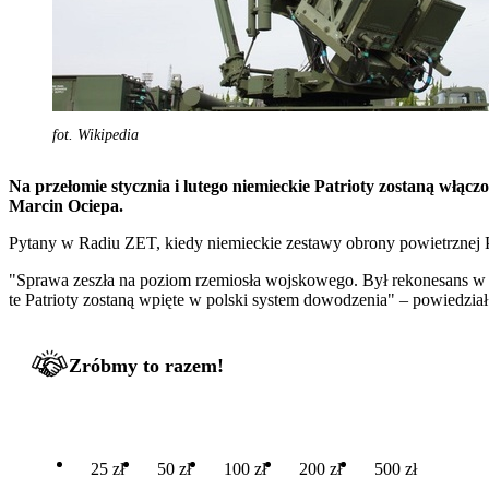
fot. Wikipedia
Na przełomie stycznia i lutego niemieckie Patrioty zostaną włą
Marcin Ociepa.
Pytany w Radiu ZET, kiedy niemieckie zestawy obrony powietrznej Pat
"Sprawa zeszła na poziom rzemiosła wojskowego. Był rekonesans w mi
te Patrioty zostaną wpięte w polski system dowodzenia" – powiedzi
Zróbmy to razem!
25 zł
50 zł
100 zł
200 zł
500 zł