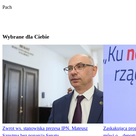
Pach
Wybrane dla Ciebie
Zwrot ws. stanowiska prezesa IPN. Mateusz
Zaskakująca prop
Szpytma bez poparcia Senatu
mówi o... depor