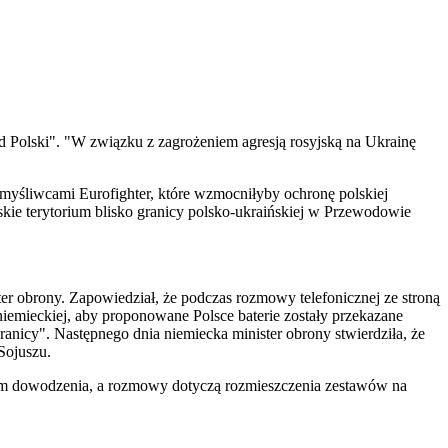
d Polski". "W związku z zagrożeniem agresją rosyjską na Ukrainę
 myśliwcami Eurofighter, które wzmocniłyby ochronę polskiej
lskie terytorium blisko granicy polsko-ukraińskiej w Przewodowie
ster obrony. Zapowiedział, że podczas rozmowy telefonicznej ze stroną
iemieckiej, aby proponowane Polsce baterie zostały przekazane
anicy". Następnego dnia niemiecka minister obrony stwierdziła, że
Sojuszu.
stem dowodzenia, a rozmowy dotyczą rozmieszczenia zestawów na