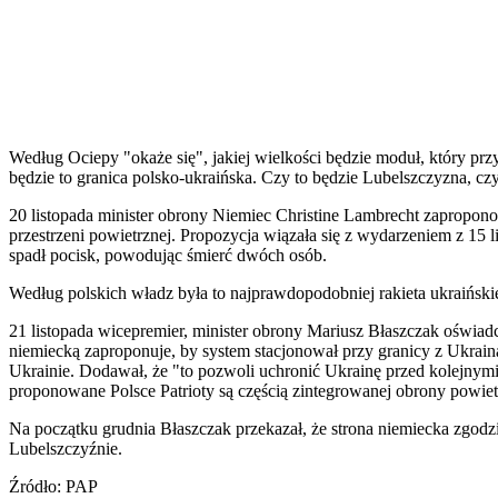
Według Ociepy "okaże się", jakiej wielkości będzie moduł, który p
będzie to granica polsko-ukraińska. Czy to będzie Lubelszczyzna, czy 
20 listopada minister obrony Niemiec Christine Lambrecht zapropon
przestrzeni powietrznej. Propozycja wiązała się z wydarzeniem z 15 
spadł pocisk, powodując śmierć dwóch osób.
Według polskich władz była to najprawdopodobniej rakieta ukraiński
21 listopada wicepremier, minister obrony Mariusz Błaszczak oświadcz
niemiecką zaproponuje, by system stacjonował przy granicy z Ukrain
Ukrainie. Dodawał, że "to pozwoli uchronić Ukrainę przed kolejnymi 
proponowane Polsce Patrioty są częścią zintegrowanej obrony powiet
Na początku grudnia Błaszczak przekazał, że strona niemiecka zgod
Lubelszczyźnie.
Źródło: PAP