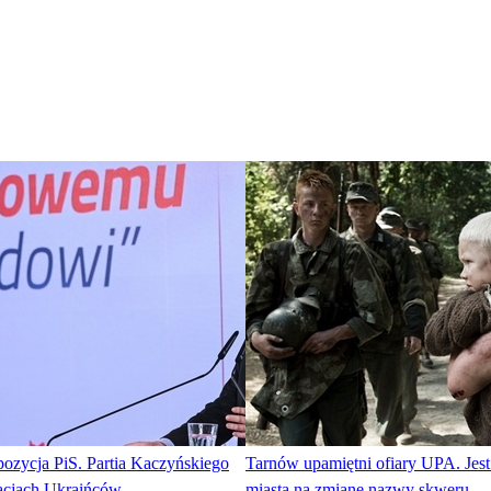
ozycja PiS. Partia Kaczyńskiego
Tarnów upamiętni ofiary UPA. Jest
tacjach Ukraińców
miasta na zmianę nazwy skweru