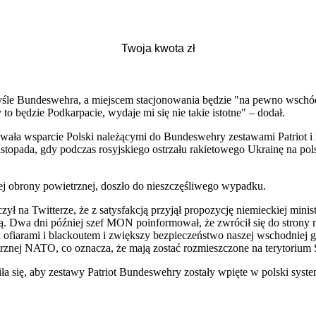
rzyśle Bundeswehra, a miejscem stacjonowania będzie "na pewno wschó
to będzie Podkarpacie, wydaje mi się nie takie istotne" – dodał.
owała wsparcie Polski należącymi do Bundeswehry zestawami Patriot i
listopada, gdy podczas rosyjskiego ostrzału rakietowego Ukrainę na po
ej obrony powietrznej, doszło do nieszczęśliwego wypadku.
ył na Twitterze, że z satysfakcją przyjął propozycję niemieckiej mini
ą. Dwa dni później szef MON poinformował, że zwrócił się do strony n
ofiarami i blackoutem i zwiększy bezpieczeństwo naszej wschodniej gr
rznej NATO, co oznacza, że mają zostać rozmieszczone na terytorium 
ziła się, aby zestawy Patriot Bundeswehry zostały wpięte w polski sy