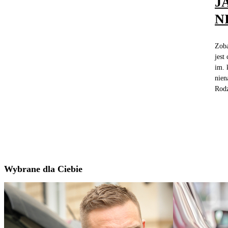
J
N
Zoba
jest
im. 
nien
Rodz
Wybrane dla Ciebie