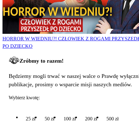
HORROR W WIEDNIU?! CZŁOWIEK Z ROGAMI PRZYSZED
PO DZIECKO
Zróbmy to razem!
Będziemy mogli trwać w naszej walce o Prawdę wyłącznie
publikacje, prosimy o wsparcie misji naszych mediów.
Wybierz kwotę:
25 zł
50 zł
100 zł
200 zł
500 zł