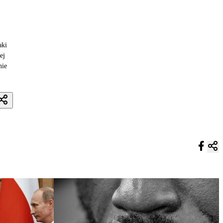
aki
ej
nie