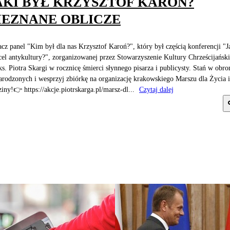
AKI BYŁ KRZYSZTOF KAROŃ?
IEZNANE OBLICZE
cz panel "Kim był dla nas Krzysztof Karoń?", który był częścią konferencji "J
 cel antykultury?", zorganizowanej przez Stowarzyszenie Kultury Chrześcijański
ks. Piotra Skargi w rocznicę śmierci słynnego pisarza i publicysty. Stań w obro
arodzonych i wesprzyj zbiórkę na organizację krakowskiego Marszu dla Życia i
iny!👉 https://akcje.piotrskarga.pl/marsz-dl...
Czytaj dalej