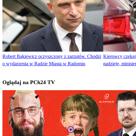
Robert Bąkiewicz oczyszczony z zarzutów. Chodzi
Kierowcy czekają
o wydarzenia w Radzie Miasta w Radomiu
nadzieję, ministe
Oglądaj na PCh24 TV