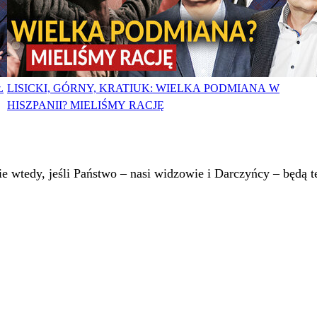
Ł
LISICKI, GÓRNY, KRATIUK: WIELKA PODMIANA W
HISZPANII? MIELIŚMY RACJĘ
 wtedy, jeśli Państwo – nasi widzowie i Darczyńcy – będą te