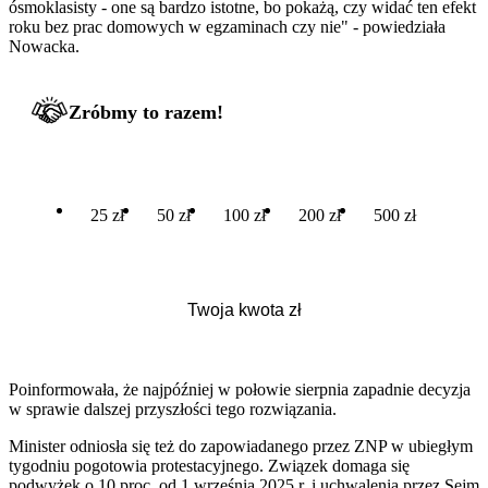
ósmoklasisty - one są bardzo istotne, bo pokażą, czy widać ten efekt
roku bez prac domowych w egzaminach czy nie" - powiedziała
Nowacka.
Zróbmy to razem!
25 zł
50 zł
100 zł
200 zł
500 zł
Poinformowała, że najpóźniej w połowie sierpnia zapadnie decyzja
w sprawie dalszej przyszłości tego rozwiązania.
Minister odniosła się też do zapowiadanego przez ZNP w ubiegłym
tygodniu pogotowia protestacyjnego. Związek domaga się
podwyżek o 10 proc. od 1 września 2025 r. i uchwalenia przez Sejm