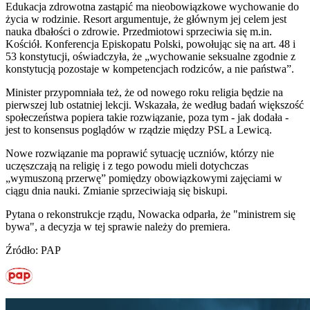
Edukacja zdrowotna zastąpić ma nieobowiązkowe wychowanie do
życia w rodzinie. Resort argumentuje, że głównym jej celem jest
nauka dbałości o zdrowie. Przedmiotowi sprzeciwia się m.in.
Kościół. Konferencja Episkopatu Polski, powołując się na art. 48 i
53 konstytucji, oświadczyła, że „wychowanie seksualne zgodnie z
konstytucją pozostaje w kompetencjach rodziców, a nie państwa”.
Minister przypomniała też, że od nowego roku religia będzie na
pierwszej lub ostatniej lekcji. Wskazała, że według badań większość
społeczeństwa popiera takie rozwiązanie, poza tym - jak dodała -
jest to konsensus poglądów w rządzie między PSL a Lewicą.
Nowe rozwiązanie ma poprawić sytuację uczniów, którzy nie
uczęszczają na religię i z tego powodu mieli dotychczas
„wymuszoną przerwę” pomiędzy obowiązkowymi zajęciami w
ciągu dnia nauki. Zmianie sprzeciwiają się biskupi.
Pytana o rekonstrukcje rządu, Nowacka odparła, że "ministrem się
bywa", a decyzja w tej sprawie należy do premiera.
Źródło: PAP