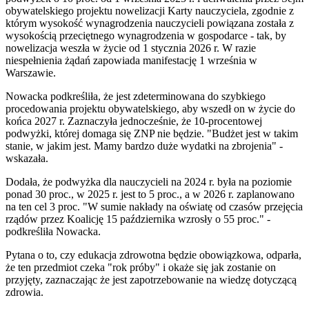
obywatelskiego projektu nowelizacji Karty nauczyciela, zgodnie z
którym wysokość wynagrodzenia nauczycieli powiązana została z
wysokością przeciętnego wynagrodzenia w gospodarce - tak, by
nowelizacja weszła w życie od 1 stycznia 2026 r. W razie
niespełnienia żądań zapowiada manifestację 1 września w
Warszawie.
Nowacka podkreśliła, że jest zdeterminowana do szybkiego
procedowania projektu obywatelskiego, aby wszedł on w życie do
końca 2027 r. Zaznaczyła jednocześnie, że 10-procentowej
podwyżki, której domaga się ZNP nie będzie. "Budżet jest w takim
stanie, w jakim jest. Mamy bardzo duże wydatki na zbrojenia" -
wskazała.
Dodała, że podwyżka dla nauczycieli na 2024 r. była na poziomie
ponad 30 proc., w 2025 r. jest to 5 proc., a w 2026 r. zaplanowano
na ten cel 3 proc. "W sumie nakłady na oświatę od czasów przejęcia
rządów przez Koalicję 15 października wzrosły o 55 proc." -
podkreśliła Nowacka.
Pytana o to, czy edukacja zdrowotna będzie obowiązkowa, odparła,
że ten przedmiot czeka "rok próby" i okaże się jak zostanie on
przyjęty, zaznaczając że jest zapotrzebowanie na wiedzę dotyczącą
zdrowia.