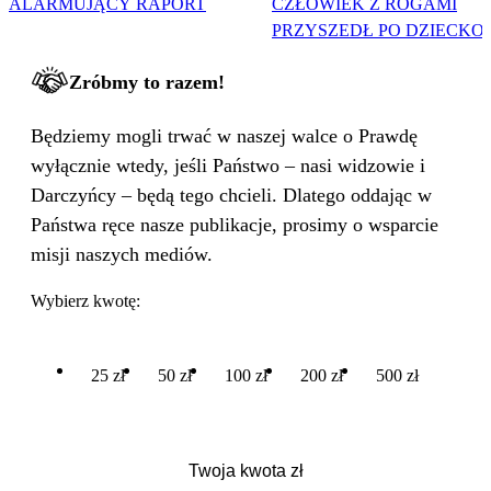
ALARMUJĄCY RAPORT
CZŁOWIEK Z ROGAMI
PRZYSZEDŁ PO DZIECKO
Zróbmy to razem!
Będziemy mogli trwać w naszej walce o Prawdę
wyłącznie wtedy, jeśli Państwo – nasi widzowie i
Darczyńcy – będą tego chcieli. Dlatego oddając w
Państwa ręce nasze publikacje, prosimy o wsparcie
misji naszych mediów.
Wybierz kwotę:
25 zł
50 zł
100 zł
200 zł
500 zł