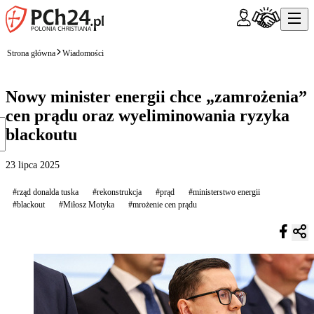
Strona główna
Wiadomości
Nowy minister energii chce „zamrożenia”
cen prądu oraz wyeliminowania ryzyka
blackoutu
23 lipca 2025
#rząd donalda tuska
#rekonstrukcja
#prąd
#ministerstwo energii
#blackout
#Miłosz Motyka
#mrożenie cen prądu