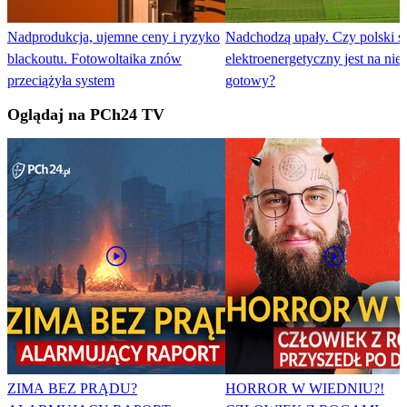
Nadprodukcja, ujemne ceny i ryzyko
Nadchodzą upały. Czy polski s
blackoutu. Fotowoltaika znów
elektroenergetyczny jest na nie
przeciążyła system
gotowy?
Oglądaj na PCh24 TV
ZIMA BEZ PRĄDU?
HORROR W WIEDNIU?!