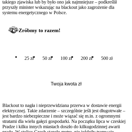
takiego zjawiska lub by było ono jak najmniejsze – podkreślił
przyszły minister wskazując na blackout jako zagrożenie dla
systemu energetycznego w Polsce.
Zróbmy to razem!
25 zł
50 zł
100 zł
200 zł
500 zł
Blackout to nagła i nieprzewidziana przerwa w dostawie energii
elektrycznej. Takie zdarzenie – szczególnie jeśli jest długotrwałe –
jest bardzo niebezpieczne i może wiązać się m.in. z ogromnymi
stratami dla wielu gałęzi gospodarki. Na początku lipca w czeskiej
Pradze i kilku innych miastach doszło do kilkugodzinnej awarii
prądu. W stolicy Czech stanęło metro, nie jeździły tramwaje,