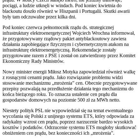
pociągi, a ludzie utknęli w windach. Pod koniec kwietnia do
blackoutu doszło również w Hiszpanii i Portugalii. Skutki awarii
były tam odczuwalne przez kilka dni.
Pod koniec czerwca pełnomocnik rządu ds. strategicznej
infrastruktury elektroenergetycznej Wojciech Wrochna informował,
że przygotowywany rządowy pakiet antyblackoutowy zawiera
działania zapobiegające fizycznym i cybernetycznym atakom na
infrastrukturę elektroenergetyczną. Rekomendacje zostały
przygotowane razem z PSE i został on zatwierdzony przez Komitet
Ekonomiczny Rady Ministrów.
Nowy minister energii Miłosz Motyka zapowiedział również walkę
z rosnącymi cenami prądu. Jako rozwiązanie problemu widzi
stosowanie mechanizmu „mrożenia” cen. Obecnie przygotowywane
przepisy pozwalają na przedłużenie działania tego mechanizmu do
końca bieżącego roku. To oznacza ustalenie cen prądu dla
gospodarstw domowych na poziomie 500 zł za MWh netto.
Niestety polityk PSL nie wypowiedział się na temat ewentualnego
wycofania się Polski z unijnego systemu ETS, który odpowiada za
radykalny wzrost cen prądu, poprzez narzucenie bardzo wysokich
kosztów i podatków. Odrzucenie systemu ETS mogłoby skutkować
obniżeniem cen prądu, bez konieczności ich „mrożenia”.