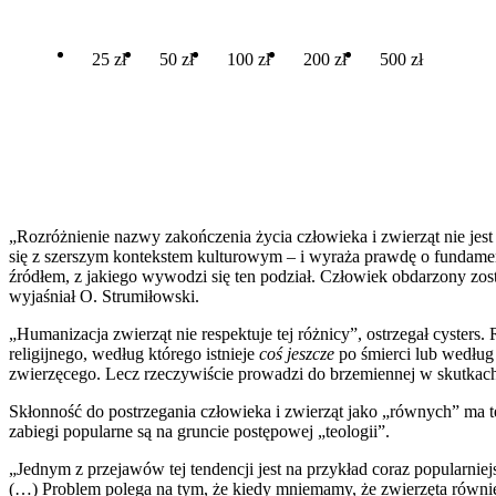
25 zł
50 zł
100 zł
200 zł
500 zł
„Rozróżnienie nazwy zakończenia życia człowieka i zwierząt nie jest
się z szerszym kontekstem kulturowym – i wyraża prawdę o fundamenta
źródłem, z jakiego wywodzi się ten podział. Człowiek obdarzony zo
wyjaśniał O. Strumiłowski.
„Humanizacja zwierząt nie respektuje tej różnicy”, ostrzegał cyster
religijnego, według którego istnieje
coś jeszcze
po śmierci lub według
zwierzęcego. Lecz rzeczywiście prowadzi do brzemiennej w skutkac
Skłonność do postrzegania człowieka i zwierząt jako „równych” ma t
zabiegi popularne są na gruncie postępowej „teologii”.
„Jednym z przejawów tej tendencji jest na przykład coraz popularniej
(…) Problem polega na tym, że kiedy mniemamy, że zwierzęta równi