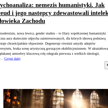
ychoanaliza: nemezis humanistyki. Jak
eud i jego następcy zdewastowali intele
łowieka Zachodu
modernizm, nowa lewica, gender studies – to filary współczesnej humanistyki.
zna aura skutecznie odpycha zainteresowanych, dla których ideową podstawą
staje chrześcijańskie objawienie. Degeneruje również umysły adeptów
ersytetu, bruka scenę artystyczną gorszącym ekshibicjonizmem. W ukształtowa
opłakanej atmosfery kluczową rolę odegrała pierwsza z wielkich ideologii,
...
Czytaj dalej