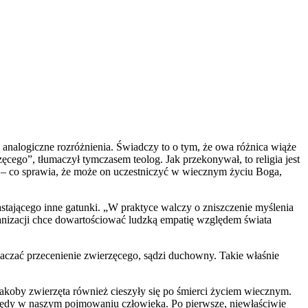
ą analogiczne rozróżnienia. Świadczy to o tym, że owa różnica wiąże
ęcego”, tłumaczył tymczasem teolog. Jak przekonywał, to religia jest
 – co sprawia, że może on uczestniczyć w wiecznym życiu Boga,
astającego inne gatunki. „W praktyce walczy o zniszczenie myślenia
manizacji chce dowartościować ludzką empatię względem świata
naczać przecenienie zwierzęcego, sądzi duchowny. Takie właśnie
 jakoby zwierzęta również cieszyły się po śmierci życiem wiecznym.
błędy w naszym pojmowaniu człowieka. Po pierwsze, niewłaściwie