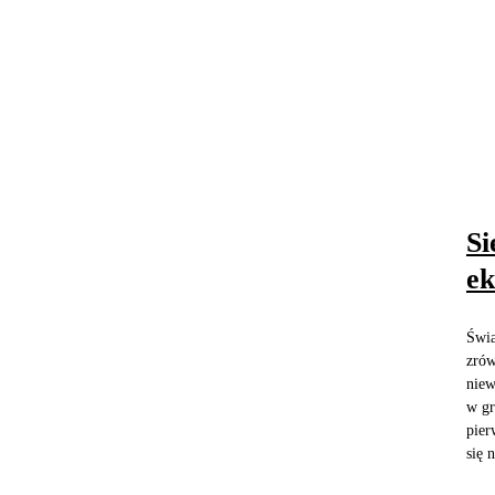
Si
ek
Świa
zrów
niew
w gr
pier
się n