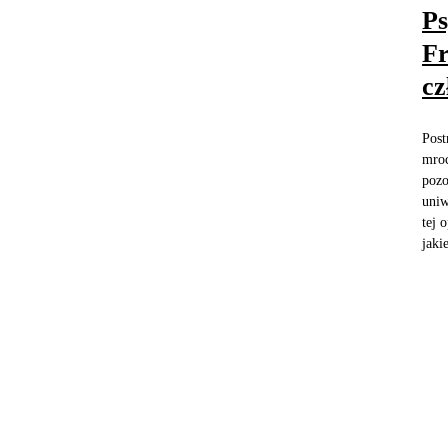
Ps
Fr
cz
Post
mroc
pozo
uniw
tej 
jakie