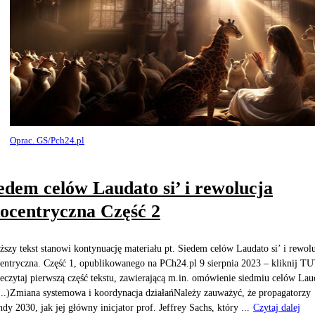
Oprac. GS/Pch24.pl
edem celów Laudato si’ i rewolucja
ocentryczna Część 2
ższy tekst stanowi kontynuację materiału pt. Siedem celów Laudato si’ i rewol
entryczna. Część 1, opublikowanego na PCh24.pl 9 sierpnia 2023 – kliknij T
zeczytaj pierwszą część tekstu, zawierającą m.in. omówienie siedmiu celów Lau
(...)Zmiana systemowa i koordynacja działańNależy zauważyć, że propagatorzy
dy 2030, jak jej główny inicjator prof. Jeffrey Sachs, który ...
Czytaj dalej