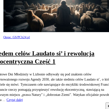
Oprac. GS/PCh24.pl
edem celów Laudato si’ i rewolucja
ocentryczna Część 1
towe Dni Młodzieży w Lizbonie odbywały się pod znakiem celów
noważonego rozwoju Agendy 2030, ale także siedmiu celów Laudato si’, o kt
iele się mówi. Tymczasem cele nawiązujące do encykliki środowiskowej Franc
uncie rzeczy pomagają przyspieszyć rewolucję ekocentryczną, stawiającą na
wszym miejscu „prawa Natury” i „dobrostan Ziemi”. Watykan oficjalnie powoł
a ...
Czytaj dalej