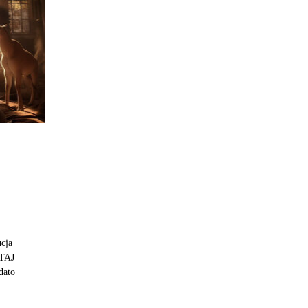
ucja
UTAJ
dato