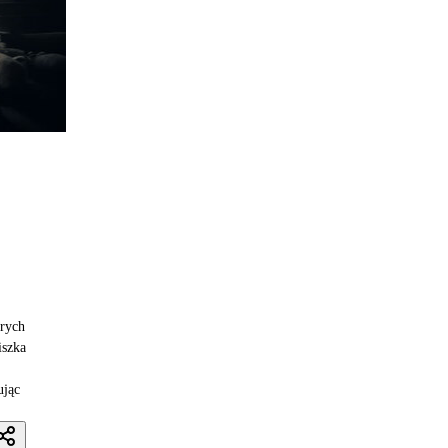
órych
iszka
ując