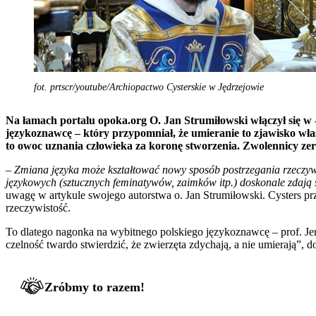
fot. prtscr/youtube/Archiopactwo Cysterskie w Jędrzejowie
Na łamach portalu opoka.org O. Jan Strumiłowski włączył się w 
językoznawcę – który przypomniał, że umieranie to zjawisko wła
to owoc uznania człowieka za koronę stworzenia. Zwolennicy ze
– Zmiana języka może kształtować nowy sposób postrzegania rzeczyw
językowych (sztucznych feminatywów, zaimków itp.) doskonale zdają
uwagę w artykule swojego autorstwa o. Jan Strumiłowski. Cysters prz
rzeczywistość.
To dlatego nagonka na wybitnego polskiego językoznawcę – prof. Jer
czelność twardo stwierdzić, że zwierzęta zdychają, a nie umierają”, 
Zróbmy to razem!