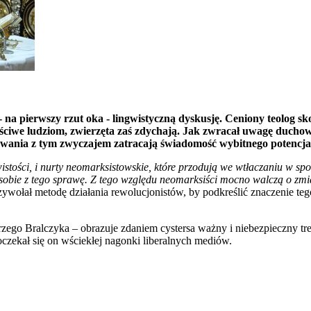
- na pierwszy rzut oka - lingwistyczną dyskusję. Ceniony teolog 
ściwe ludziom, zwierzęta zaś zdychają. Jak zwracał uwagę duchow
rwania z tym zwyczajem zatracają świadomość wybitnego potencjał
istości, i nurty neomarksistowskie, które przodują we wtłaczaniu w
 sobie z tego sprawę. Z tego względu neomarksiści mocno walczą o zm
ywołał metodę działania rewolucjonistów, by podkreślić znaczenie teg
zego Bralczyka – obrazuje zdaniem cystersa ważny i niebezpieczny tr
doczekał się on wściekłej nagonki liberalnych mediów.