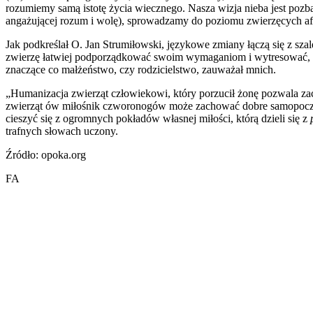
rozumiemy samą istotę życia wiecznego. Nasza wizja nieba jest pozba
angażującej rozum i wolę), sprowadzamy do poziomu zwierzęcych afe
Jak podkreślał O. Jan Strumiłowski, językowe zmiany łączą się z sza
zwierzę łatwiej podporządkować swoim wymaganiom i wytresować, by s
znaczące co małżeństwo, czy rodzicielstwo, zauważał mnich.
„Humanizacja zwierząt człowiekowi, który porzucił żonę pozwala zac
zwierząt ów miłośnik czworonogów może zachować dobre samopoczuc
cieszyć się z ogromnych pokładów własnej miłości, którą dzieli się z
trafnych słowach uczony.
Źródło: opoka.org
FA