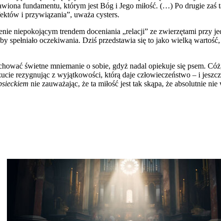
wiona fundamentu, którym jest Bóg i Jego miłość. (…) Po drugie zaś t
któw i przywiązania”, uważa cysters.
lenie niepokojącym trendem doceniania „relacji” ze zwierzętami przy je
pełniało oczekiwania. Dziś przedstawia się to jako wielką wartość, k
hować świetne mniemanie o sobie, gdyż nadal opiekuje się psem. Cóż, 
ie rezygnując z wyjątkowości, którą daje człowieczeństwo – i jesz
psieckiem
nie zauważając, że ta miłość jest tak skąpa, że absolutnie n