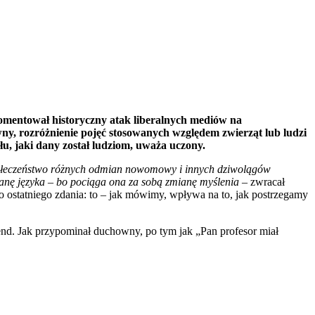
skomentował historyczny atak liberalnych mediów na
ny, rozróżnienie pojęć stosowanych względem zwierząt lub ludzi
u, jaki dany został ludziom, uważa uczony.
 społeczeństwo różnych odmian nowomowy i innych dziwolągów
ianę języka – bo pociąga ona za sobą zmianę myślenia –
zwracał
o ostatniego zdania: to – jak mówimy, wpływa na to, jak postrzegamy
end. Jak przypominał duchowny, po tym jak „Pan profesor miał