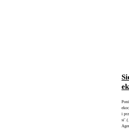
Si
ek
Poni
ekoc
i pr
si’.
Agen