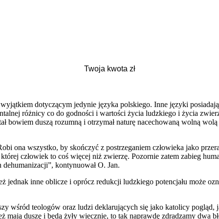
 wyjątkiem dotyczącym jedynie języka polskiego. Inne języki posiadaj
lnej różnicy co do godności i wartości życia ludzkiego i życia zwierz
stał bowiem duszą rozumną i otrzymał naturę nacechowaną wolną wolą
s. Robi ona wszystko, by skończyć z postrzeganiem człowieka jako przer
 której człowiek to coś więcej niż zwierzę. Pozornie zatem zabieg hu
h dehumanizacji”, kontynuował O. Jan.
eż jednak inne oblicze i oprócz redukcji ludzkiego potencjału może oz
szy wśród teologów oraz ludzi deklarujących się jako katolicy pogląd,
eż mają duszę i będą żyły wiecznie, to tak naprawdę zdradzamy dwa 