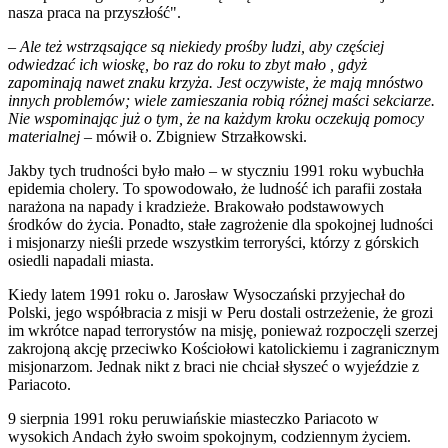
nasza praca na przyszłość".
–
Ale też wstrząsające są niekiedy prośby ludzi, aby częściej
odwiedzać ich wioskę, bo raz do roku to zbyt mało , gdyż
zapominają nawet znaku krzyża. Jest oczywiste, że mają mnóstwo
innych problemów; wiele zamieszania robią różnej maści sekciarze.
Nie wspominając już o tym, że na każdym kroku oczekują pomocy
materialnej
– mówił o. Zbigniew Strzałkowski.
Jakby tych trudności było mało – w styczniu 1991 roku wybuchła
epidemia cholery. To spowodowało, że ludność ich parafii została
narażona na napady i kradzieże. Brakowało podstawowych
środków do życia. Ponadto, stałe zagrożenie dla spokojnej ludności
i misjonarzy nieśli przede wszystkim terroryści, którzy z górskich
osiedli napadali miasta.
Kiedy latem 1991 roku o. Jarosław Wysoczański przyjechał do
Polski, jego współbracia z misji w Peru dostali ostrzeżenie, że grozi
im wkrótce napad terrorystów na misję, ponieważ rozpoczęli szerzej
zakrojoną akcję przeciwko Kościołowi katolickiemu i zagranicznym
misjonarzom. Jednak nikt z braci nie chciał słyszeć o wyjeździe z
Pariacoto.
9 sierpnia 1991 roku peruwiańskie miasteczko Pariacoto w
wysokich Andach żyło swoim spokojnym, codziennym życiem.