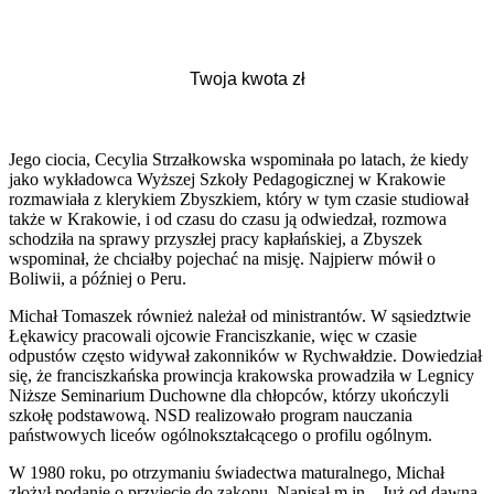
Jego ciocia, Cecylia Strzałkowska wspominała po latach, że kiedy
jako wykładowca Wyższej Szkoły Pedagogicznej w Krakowie
rozmawiała z klerykiem Zbyszkiem, który w tym czasie studiował
także w Krakowie, i od czasu do czasu ją odwiedzał, rozmowa
schodziła na sprawy przyszłej pracy kapłańskiej, a Zbyszek
wspominał, że chciałby pojechać na misję. Najpierw mówił o
Boliwii, a później o Peru.
Michał Tomaszek również należał od ministrantów. W sąsiedztwie
Łękawicy pracowali ojcowie Franciszkanie, więc w czasie
odpustów często widywał zakonników w Rychwałdzie. Dowiedział
się, że franciszkańska prowincja krakowska prowadziła w Legnicy
Niższe Seminarium Duchowne dla chłopców, którzy ukończyli
szkołę podstawową. NSD realizowało program nauczania
państwowych liceów ogólnokształcącego o profilu ogólnym.
W 1980 roku, po otrzymaniu świadectwa maturalnego, Michał
złożył podanie o przyjęcie do zakonu. Napisał m.in. „Już od dawna