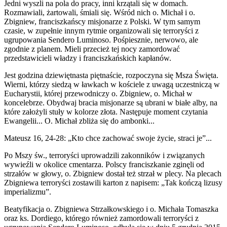
Jedni wyszli na pola do pracy, inni krzątali się w domach.
Rozmawiali, żartowali, śmiali się. Wśród nich o. Michał i o.
Zbigniew, franciszkańscy misjonarze z Polski. W tym samym
czasie, w zupełnie innym rytmie organizowali się terroryści z
ugrupowania Sendero Luminoso. Pośpiesznie, nerwowo, ale
zgodnie z planem. Mieli przecież tej nocy zamordować
przedstawicieli władzy i franciszkańskich kapłanów.
Jest godzina dziewiętnasta piętnaście, rozpoczyna się Msza Święta.
Wierni, którzy siedzą w ławkach w kościele z uwagą uczestniczą w
Eucharystii, której przewodniczy o. Zbigniew, o. Michał w
koncelebrze. Obydwaj bracia misjonarze są ubrani w białe alby, na
które założyli stuły w kolorze złota. Następuje moment czytania
Ewangelii... O. Michał zbliża się do ambonki...
Mateusz 16, 24-28: „Kto chce zachować swoje życie, straci je”...
Po Mszy św., terroryści uprowadzili zakonników i związanych
wywieźli w okolice cmentarza. Polscy franciszkanie zginęli od
strzałów w głowy, o. Zbigniew dostał też strzał w plecy. Na plecach
Zbigniewa terroryści zostawili karton z napisem: „Tak kończą lizusy
imperializmu”.
Beatyfikacja o. Zbigniewa Strzałkowskiego i o. Michała Tomaszka
oraz ks. Dordiego, którego również zamordowali terroryści z