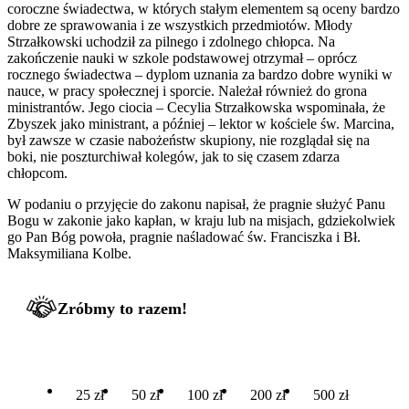
coroczne świadectwa, w których stałym elementem są oceny bardzo
dobre ze sprawowania i ze wszystkich przedmiotów. Młody
Strzałkowski uchodził za pilnego i zdolnego chłopca. Na
zakończenie nauki w szkole podstawowej otrzymał – oprócz
rocznego świadectwa – dyplom uznania za bardzo dobre wyniki w
nauce, w pracy społecznej i sporcie. Należał również do grona
ministrantów. Jego ciocia – Cecylia Strzałkowska wspominała, że
Zbyszek jako ministrant, a później – lektor w kościele św. Marcina,
był zawsze w czasie nabożeństw skupiony, nie rozglądał się na
boki, nie poszturchiwał kolegów, jak to się czasem zdarza
chłopcom.
W podaniu o przyjęcie do zakonu napisał, że pragnie służyć Panu
Bogu w zakonie jako kapłan, w kraju lub na misjach, gdziekolwiek
go Pan Bóg powoła, pragnie naśladować św. Franciszka i Bł.
Maksymiliana Kolbe.
Zróbmy to razem!
25 zł
50 zł
100 zł
200 zł
500 zł