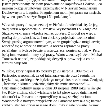
jestem przekonany, że mam powołanie do kapłaństwa i Zakonu, co
miałem okazję gruntowniej przemyśleć w Niższym Seminarium
Duchownym w Legnicy. Pragnieniem moim jest praca na misjach,
by w ten sposób służyć Bogu i Niepokalanej".
W czasie pracy duszpasterskiej w Pieńsku dowiedział się, że jego
dwaj starsi współbracia: o. Jarosław Wysoczański i o. Zbigniew
Strzałkowski, maja wkrótce jechać do Peru. Zwrócił się więc z
prośbą do prowincjała, że i on chciałby pojechać razem z nimi.
Swoją prośbę argumentował tym, że w grupie będzie mógł łatwiej
włączać się w prace na misjach, a roczna zaprawa w pracy
parafialnej w Polsce będzie wystarczająca, ponieważ i tak w Peru
będą inne warunki i inny styl pracy. Warto zaznaczyć, że o. Michał
Tomaszek napisał, że poddaje się decyzji o. prowincjała co do
terminu wyjazdu.
W liście, który napisał do rodziny (z 20 sierpnia 1989 roku) z
Pariacoto, wspomniał, że od jutra zaczyna się uczyć regularnie
języka hiszpańskiego, że będzie go uczyć siostra zakonna. Czuję się
„świetnie, a klimat i jedzenie jakby dla mnie stworzone". –
Oficjalnie objęliśmy misję w dniu 30 sierpnia 1989 roku, w święto
św. Róży z Limy, choć właściwie to już pierwszego dnia naszej
obecności w Pariacoto rozpoczęliśmy naszą służbę braciom.
Wiadomość o naszym przyjeździe do Pariacoto rozeszła się bardzo
szybko, stąd też drzwi naszego domu były ciągle otwarte, byśmy