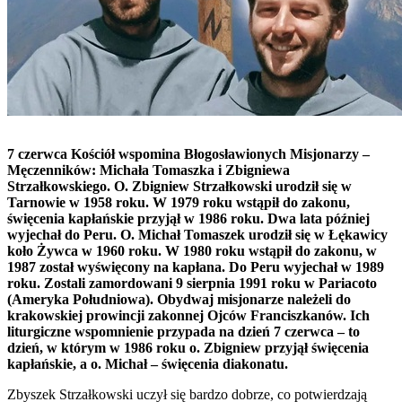
7 czerwca Kościół wspomina Błogosławionych Misjonarzy –
Męczenników: Michała Tomaszka i Zbigniewa
Strzałkowskiego. O. Zbigniew Strzałkowski urodził się w
Tarnowie w 1958 roku. W 1979 roku wstąpił do zakonu,
święcenia kapłańskie przyjął w 1986 roku. Dwa lata później
wyjechał do Peru. O. Michał Tomaszek urodził się w Łękawicy
koło Żywca w 1960 roku. W 1980 roku wstąpił do zakonu, w
1987 został wyświęcony na kapłana. Do Peru wyjechał w 1989
roku. Zostali zamordowani 9 sierpnia 1991 roku w Pariacoto
(Ameryka Południowa). Obydwaj misjonarze należeli do
krakowskiej prowincji zakonnej Ojców Franciszkanów. Ich
liturgiczne wspomnienie przypada na dzień 7 czerwca – to
dzień, w którym w 1986 roku o. Zbigniew przyjął święcenia
kapłańskie, a o. Michał – święcenia diakonatu.
Zbyszek Strzałkowski uczył się bardzo dobrze, co potwierdzają