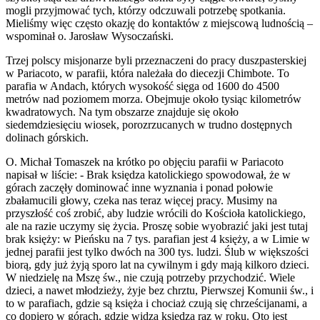
mogli przyjmować tych, którzy odczuwali potrzebę spotkania.
Mieliśmy więc często okazję do kontaktów z miejscową ludnością –
wspominał o. Jarosław Wysoczański.
Trzej polscy misjonarze byli przeznaczeni do pracy duszpasterskiej
w Pariacoto, w parafii, która należała do diecezji Chimbote. To
parafia w Andach, których wysokość sięga od 1600 do 4500
metrów nad poziomem morza. Obejmuje około tysiąc kilometrów
kwadratowych. Na tym obszarze znajduje się około
siedemdziesięciu wiosek, porozrzucanych w trudno dostępnych
dolinach górskich.
O. Michał Tomaszek na krótko po objęciu parafii w Pariacoto
napisał w liście: - Brak księdza katolickiego spowodował, że w
górach zaczęły dominować inne wyznania i ponad połowie
zbałamucili głowy, czeka nas teraz więcej pracy. Musimy na
przyszłość coś zrobić, aby ludzie wrócili do Kościoła katolickiego,
ale na razie uczymy się życia. Proszę sobie wyobrazić jaki jest tutaj
brak księży: w Pieńsku na 7 tys. parafian jest 4 księży, a w Limie w
jednej parafii jest tylko dwóch na 300 tys. ludzi. Ślub w większości
biorą, gdy już żyją sporo lat na cywilnym i gdy mają kilkoro dzieci.
W niedzielę na Mszę św., nie czują potrzeby przychodzić. Wiele
dzieci, a nawet młodzieży, żyje bez chrztu, Pierwszej Komunii św., i
to w parafiach, gdzie są księża i chociaż czują się chrześcijanami, a
co dopiero w górach, gdzie widzą księdza raz w roku. Oto jest