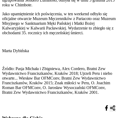
ugrupowania Sendero Luminoso, odbyła się w dniu 5 grudnia 2015
roku w Chimbote.
Jako upamiętnienie ich poświęcenia, w ten weekend odbyło się
oficjalne otwarcie Muzeum Męczenników z Pariacoto oraz Muzeum
Misyjnego w Sanktuarium Męki Pańskiej i Matki Bożej
Kalwaryjskiej w Kalwarii Pacławskiej. Wydarzenie to zbiegło się z
obchodami 35. rocznicy ich męczeńskiej śmierci.
Marta Dybińska
Źródło: Pasja Michała i Zbigniewa, Alex Cordero, Bratni Zew
Wydawnictwo Franciszkanów, Kraków 2018; Ujrzeli Peru i niebo
otwarte... Wiesław Bar OFMConv, Bratni Zew Wydawnictwo
Franciszkanów, Kraków 2015; Znak miłości w Peru, O. Joachim
Roman Bar OFMConv, O. Jarosław Wysoczański OFMConv,
Bratni Zew Wydawnictwo Franciszkanów, Kraków 2001.