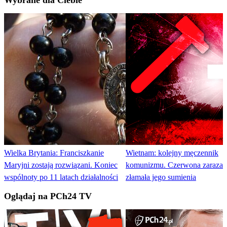
Wybrane dla Ciebie
Wielka Brytania: Franciszkanie
Wietnam: kolejny męczennik
Maryjni zostają rozwiązani. Koniec
komunizmu. Czerwona zaraza 
wspólnoty po 11 latach działalności
złamała jego sumienia
Oglądaj na PCh24 TV