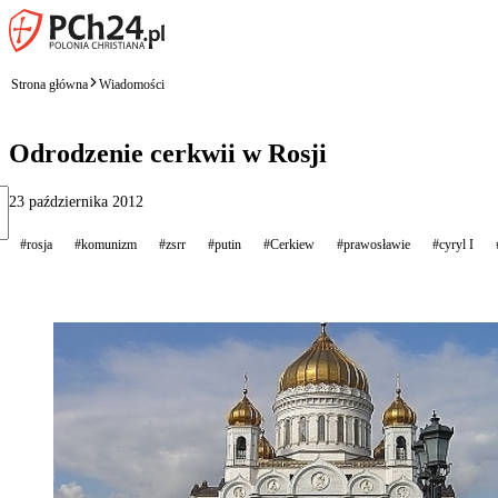
Strona główna
Wiadomości
Odrodzenie cerkwii w Rosji
23 października 2012
#rosja
#komunizm
#zsrr
#putin
#Cerkiew
#prawosławie
#cyryl I