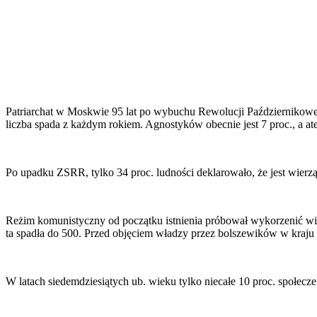
Patriarchat w Moskwie 95 lat po wybuchu Rewolucji Październikowej 
liczba spada z każdym rokiem. Agnostyków obecnie jest 7 proc., a ate
Po upadku ZSRR, tylko 34 proc. ludności deklarowało, że jest wierzą
Reżim komunistyczny od początku istnienia próbował wykorzenić wia
ta spadła do 500. Przed objęciem władzy przez bolszewików w kraju b
W latach siedemdziesiątych ub. wieku tylko niecałe 10 proc. społecze