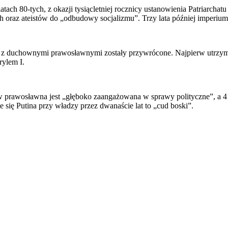
latach 80-tych, z okazji tysiącletniej rocznicy ustanowienia Patriarc
h oraz ateistów do „odbudowy socjalizmu”. Trzy lata później imperium 
 z duchownymi prawosławnymi zostały przywrócone. Najpierw utrzymywa
Cyrylem I.
 prawosławna jest „głęboko zaangażowana w sprawy polityczne”, a 41
e się Putina przy władzy przez dwanaście lat to „cud boski”.