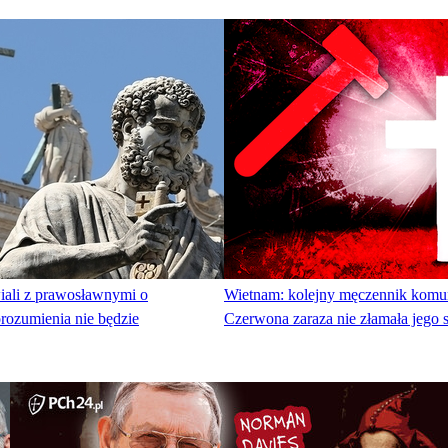
iali z prawosławnymi o
Wietnam: kolejny męczennik komu
rozumienia nie będzie
Czerwona zaraza nie złamała jego 