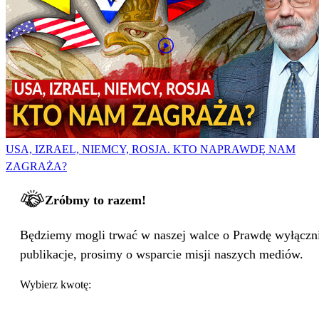
USA, IZRAEL, NIEMCY, ROSJA. KTO NAPRAWDĘ NAM
ZAGRAŻA?
Zróbmy to razem!
Będziemy mogli trwać w naszej walce o Prawdę wyłącznie
publikacje, prosimy o wsparcie misji naszych mediów.
Wybierz kwotę: