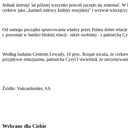
Jednak dziesięć lat później wszystko powoli zaczęło się zmieniać. W 
cerkiew jako „kamień milowy kultury rosyjskiej" i wezwał wierzącyc
Od samego początku sprawowania władzy przez Putina dobre relacje
r. pozostaje w bardzo bliskiej relacji - także osobistej - z patriarchą 
Według badania Centrum Lewady, 10 proc. Rosjan uważa, że cerkiew
przypływie entuzjazmu, patriarcha Cyryl I stwierdził, że utrzymywani
Źródło: VaticanInsider, AS.
Wybrane dla Ciebie