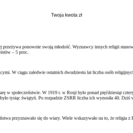
przeżywa ponownie swoją młodość. Wyznawcy innych religii stanowią ni
istów – 5 proc.
cymi. W ciągu zaledwie ostatnich dwudziestu lat liczba osób religijny
rę w społeczeństwie. W 1919 r. w Rosji było ponad pięćdziesiąt czter
yło tysiąc świątyń. Po rozpadzie ZSRR liczba ich wynosiła 40. Dziś w
ństwa przyznawało się do wiary. Wiele wskazywało na to, że religia z R