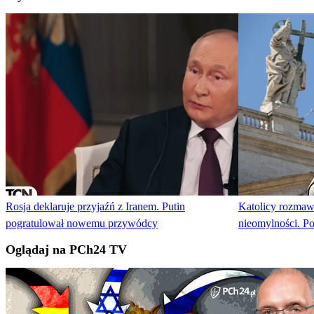
Rosja deklaruje przyjaźń z Iranem. Putin
Katolicy rozmaw
pogratulował nowemu przywódcy
nieomylności. Po
Oglądaj na PCh24 TV