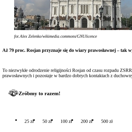
fot.Alex Zelenko/wikimedia.commons/GNUlicence
Aż 79 proc. Rosjan przyznaje się do wiary prawosławnej – tak
To niezwykłe odrodzenie religijności Rosjan od czasu rozpadu ZSRR. 
prawosławnych i pozostaje w bardzo dobrych kontaktach z duchown
Zróbmy to razem!
25 zł
50 zł
100 zł
200 zł
500 zł