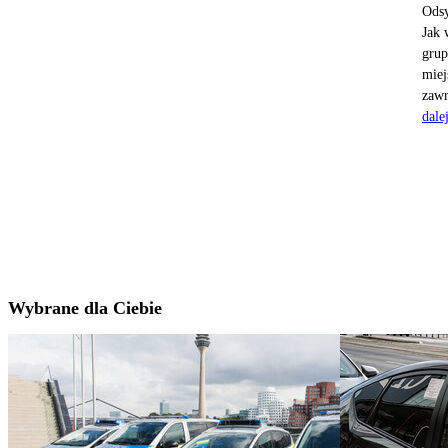
Odsy
Jak 
grup
miej
zawr
dale
Wybrane dla Ciebie