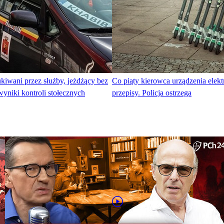
ukiwani przez służby, jeżdżący bez
Co piąty kierowca urządzenia elek
yniki kontroli stołecznych
przepisy. Policja ostrzega