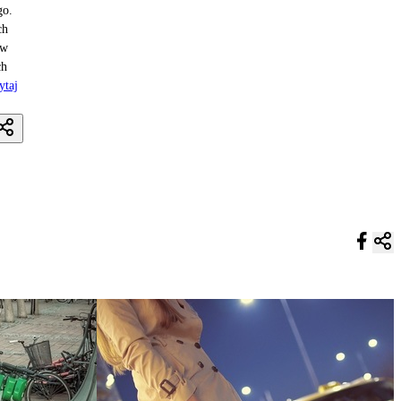
go.
ch
ów
ch
ytaj