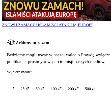
ZNOWU ZAMACH! ISLAMIŚCI ATAKUJĄ EUROPĘ
Zróbmy to razem!
Będziemy mogli trwać w naszej walce o Prawdę wyłącznie
publikacje, prosimy o wsparcie misji naszych mediów.
Wybierz kwotę:
25 zł
50 zł
100 zł
200 zł
500 zł