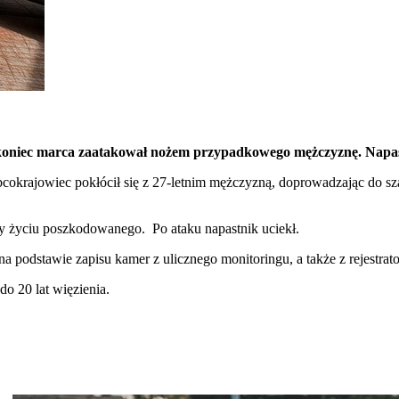
 koniec marca zaatakował nożem przypadkowego mężczyznę. Napastn
bcokrajowiec pokłócił się z 27-letnim mężczyzną, doprowadzając do
ały życiu poszkodowanego. Po ataku napastnik uciekł.
na podstawie zapisu kamer z ulicznego monitoringu, a także z rejestra
do 20 lat więzienia.