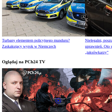
Turbany elementem policyjnego munduru?
Nielegalni, posz
Zaskakujący wyrok w Niemczech
uprawnień. Oto w
„taksówkarzy”
Oglądaj na PCh24 TV