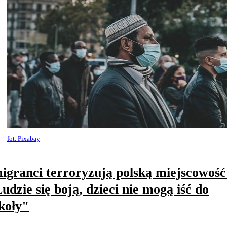
fot. Pixabay
igranci terroryzują polską miejscowość
udzie się boją, dzieci nie mogą iść do
koły"