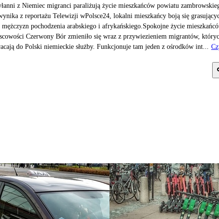
łanni z Niemiec migranci paraliżują życie mieszkańców powiatu zambrowskie
wynika z reportażu Telewizji wPolsce24, lokalni mieszkańcy boją się grasujący
 mężczyzn pochodzenia arabskiego i afrykańskiego.Spokojne życie mieszkańc
scowości Czerwony Bór zmieniło się wraz z przywiezieniem migrantów, który
acają do Polski niemieckie służby. Funkcjonuje tam jeden z ośrodków int...
Cz
j