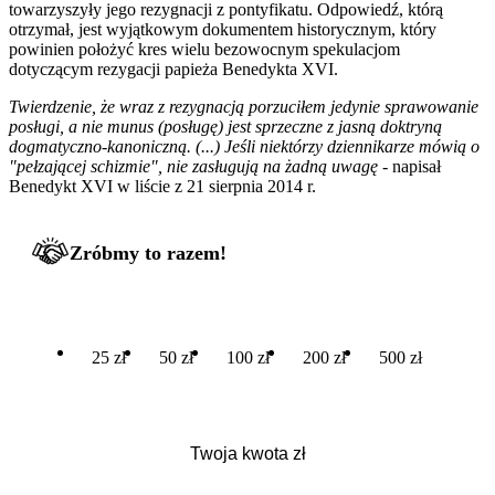
towarzyszyły jego rezygnacji z pontyfikatu. Odpowiedź, którą
otrzymał, jest wyjątkowym dokumentem historycznym, który
powinien położyć kres wielu bezowocnym spekulacjom
dotyczącym rezygacji papieża Benedykta XVI.
Twierdzenie, że wraz z rezygnacją porzuciłem jedynie sprawowanie
posługi, a nie munus (posługę) jest sprzeczne z jasną doktryną
dogmatyczno-kanoniczną. (...) Jeśli niektórzy dziennikarze mówią o
"pełzającej schizmie", nie zasługują na żadną uwagę
- napisał
Benedykt XVI w liście z 21 sierpnia 2014 r.
Zróbmy to razem!
25 zł
50 zł
100 zł
200 zł
500 zł