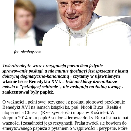
fot. pixabay.com
Twierdzenie, że wraz z rezygnacją porzuciłem jedynie
sprawowanie posługi, a nie munus (posługę) jest sprzeczne z jasną
doktryną dogmatyczno-kanoniczną
- czytamy w ujawnionym
właśnie liście Benedykta XVI. -
Jeśli niektórzy dziennikarze
mówią o "pełzającej schizmie", nie zasługują na żadną uwagę
-
zaakcentował były papież.
O ważności i pełni swej rezygnacji z posługi piotrowej przekonuje
Benedykt XVI na łamach książki ks. prał. Nicoli Buxa „Realtà e
utopia nella Chiesa” (Rzeczywistość i utopia w Kościele). W
sierpniu 2014 roku papież senior skierował do ks. Buxa list na temat
ważności i zasadności jego rezygnacji. Prałat zwócił się bowiem do
emerytowanego papieża z pytaniem o wątpliwości i perypetie, które