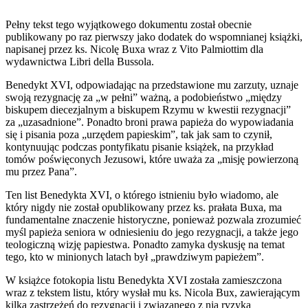
Pełny tekst tego wyjątkowego dokumentu został obecnie
publikowany po raz pierwszy jako dodatek do wspomnianej książki,
napisanej przez ks. Nicolę Buxa wraz z Vito Palmiottim dla
wydawnictwa Libri della Bussola.
Benedykt XVI, odpowiadając na przedstawione mu zarzuty, uznaje
swoją rezygnację za „w pełni” ważną, a podobieństwo „między
biskupem diecezjalnym a biskupem Rzymu w kwestii rezygnacji”
za „uzasadnione”. Ponadto broni prawa papieża do wypowiadania
się i pisania poza „urzędem papieskim”, tak jak sam to czynił,
kontynuując podczas pontyfikatu pisanie książek, na przykład
tomów poświęconych Jezusowi, które uważa za „misję powierzoną
mu przez Pana”.
Ten list Benedykta XVI, o którego istnieniu było wiadomo, ale
który nigdy nie został opublikowany przez ks. prałata Buxa, ma
fundamentalne znaczenie historyczne, ponieważ pozwala zrozumieć
myśl papieża seniora w odniesieniu do jego rezygnacji, a także jego
teologiczną wizję papiestwa. Ponadto zamyka dyskusję na temat
tego, kto w minionych latach był „prawdziwym papieżem”.
W książce fotokopia listu Benedykta XVI została zamieszczona
wraz z tekstem listu, który wysłał mu ks. Nicola Bux, zawierającym
kilka zastrzeżeń do rezygnacji i związanego z nią ryzyka