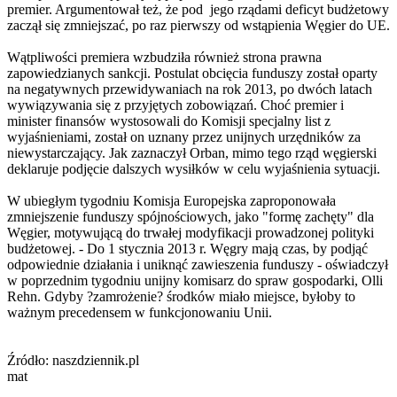
premier. Argumentował też, że pod jego rządami deficyt budżetowy
zaczął się zmniejszać, po raz pierwszy od wstąpienia Węgier do UE.
Wątpliwości premiera wzbudziła również strona prawna
zapowiedzianych sankcji. Postulat obcięcia funduszy został oparty
na negatywnych przewidywaniach na rok 2013, po dwóch latach
wywiązywania się z przyjętych zobowiązań. Choć premier i
minister finansów wystosowali do Komisji specjalny list z
wyjaśnieniami, został on uznany przez unijnych urzędników za
niewystarczający. Jak zaznaczył Orban, mimo tego rząd węgierski
deklaruje podjęcie dalszych wysiłków w celu wyjaśnienia sytuacji.
W ubiegłym tygodniu Komisja Europejska zaproponowała
zmniejszenie funduszy spójnościowych, jako "formę zachęty" dla
Węgier, motywującą do trwałej modyfikacji prowadzonej polityki
budżetowej. - Do 1 stycznia 2013 r. Węgry mają czas, by podjąć
odpowiednie działania i uniknąć zawieszenia funduszy - oświadczył
w poprzednim tygodniu unijny komisarz do spraw gospodarki, Olli
Rehn. Gdyby ?zamrożenie? środków miało miejsce, byłoby to
ważnym precedensem w funkcjonowaniu Unii.
Źródło: naszdziennik.pl
mat