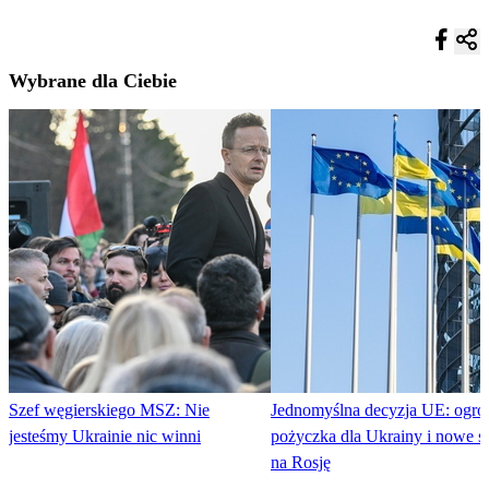
Wybrane dla Ciebie
Szef węgierskiego MSZ: Nie
Jednomyślna decyzja UE: ogr
jesteśmy Ukrainie nic winni
pożyczka dla Ukrainy i nowe s
na Rosję