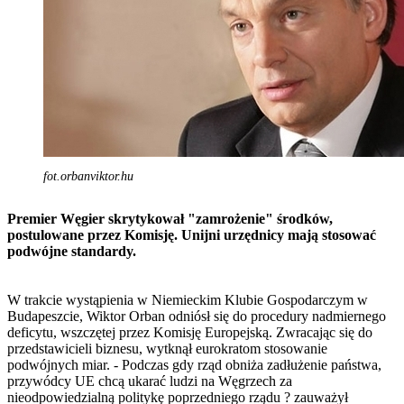
fot.orbanviktor.hu
Premier Węgier skrytykował "zamrożenie" środków,
postulowane przez Komisję. Unijni urzędnicy mają stosować
podwójne standardy.
W trakcie wystąpienia w Niemieckim Klubie Gospodarczym w
Budapeszcie, Wiktor Orban odniósł się do procedury nadmiernego
deficytu, wszczętej przez Komisję Europejską. Zwracając się do
przedstawicieli biznesu, wytknął eurokratom stosowanie
podwójnych miar. - Podczas gdy rząd obniża zadłużenie państwa,
przywódcy UE chcą ukarać ludzi na Węgrzech za
nieodpowiedzialną politykę poprzedniego rządu ? zauważył