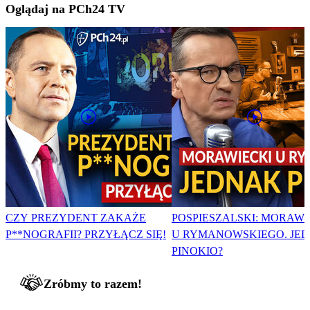
Oglądaj na PCh24 TV
CZY PREZYDENT ZAKAŻE
POSPIESZALSKI: MORAWI
P**NOGRAFII? PRZYŁĄCZ SIĘ!
U RYMANOWSKIEGO. JE
PINOKIO?
Zróbmy to razem!