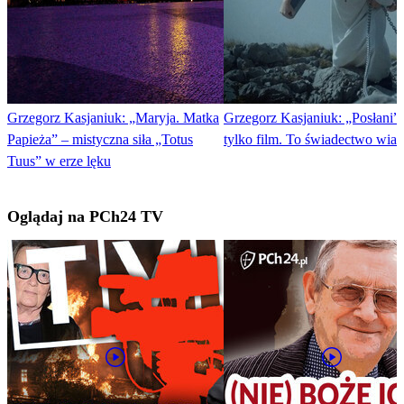
Grzegorz Kasjaniuk: „Maryja. Matka
Grzegorz Kasjaniuk: „Posłani” 
Papieża” – mistyczna siła „Totus
tylko film. To świadectwo wiar
Tuus” w erze lęku
Oglądaj na PCh24 TV