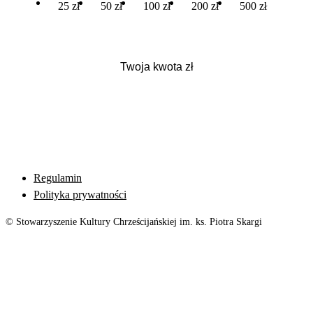
25 zł
50 zł
100 zł
200 zł
500 zł
Regulamin
Polityka prywatności
© Stowarzyszenie Kultury Chrześcijańskiej im. ks. Piotra Skargi