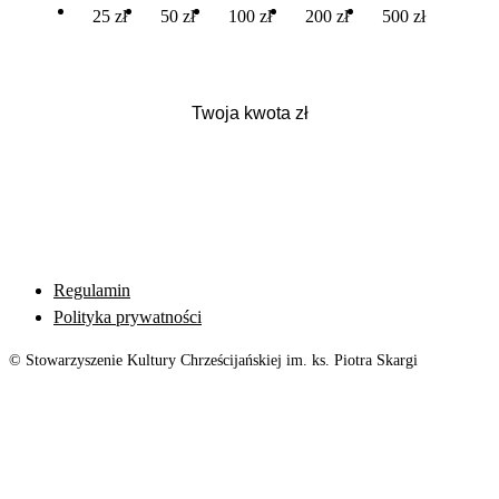
25 zł
50 zł
100 zł
200 zł
500 zł
Regulamin
Polityka prywatności
© Stowarzyszenie Kultury Chrześcijańskiej im. ks. Piotra Skargi