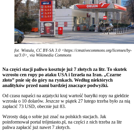
fot. Wistula, CC BY-SA 3.0 <https://creativecommons.org/licenses/by-
sa/3.0>, via Wikimedia Commons
Na części stacji paliwo kosztuje już 7 złotych za litr. To skutek
wzrostu cen ropy po ataku USA i Izraela na Iran. „Czarne
złoto” pnie się do góry na rynkach. Według niektórych
analityków przed nami bardziej znaczące podwyżki.
Od czasu napaści na azjatycki kraj wartość baryłki ropy na giełdzie
wzrosła o 10 dolarów. Jeszcze w piątek 27 lutego trzeba było za nią
zapłacić 73 USD, obecnie już 83.
Wzrosty dają o sobie już znać na polskich stacjach. Jak
poinformował portal trójmiasto.pl, na części z nich trzeba za litr
paliwa zapłacić już nawet 7 złotych.