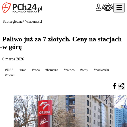
Strona główna
Wiadomości
Paliwo już za 7 złotych. Ceny na stacjach
w górę
6 marca 2026
#USA
#iran
#ropa
#benzyna
#paliwo
#ceny
#podwyżki
#diesel