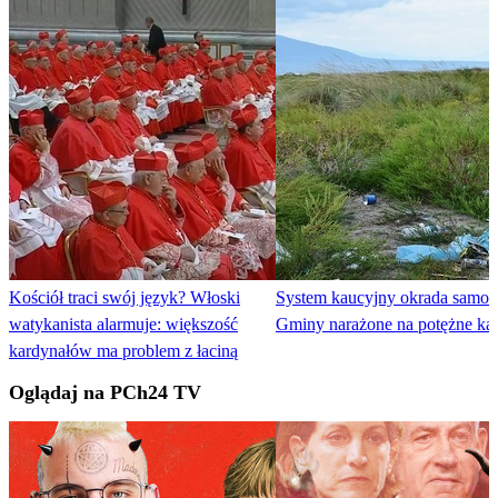
Kościół traci swój język? Włoski
System kaucyjny okrada samor
watykanista alarmuje: większość
Gminy narażone na potężne ka
kardynałów ma problem z łaciną
Oglądaj na PCh24 TV