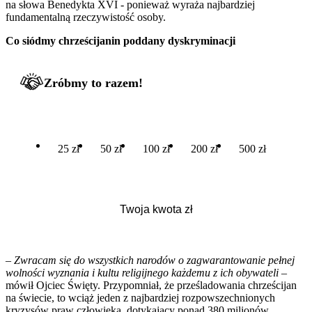
na słowa Benedykta XVI - ponieważ wyraża najbardziej
fundamentalną rzeczywistość osoby.
Co siódmy chrześcijanin poddany dyskryminacji
Zróbmy to razem!
25 zł
50 zł
100 zł
200 zł
500 zł
– Zwracam się do wszystkich narodów o zagwarantowanie pełnej
wolności wyznania i kultu religijnego każdemu z ich obywateli
–
mówił Ojciec Święty. Przypomniał, że prześladowania chrześcijan
na świecie, to wciąż jeden z najbardziej rozpowszechnionych
kryzysów praw człowieka, dotykający ponad 380 milionów