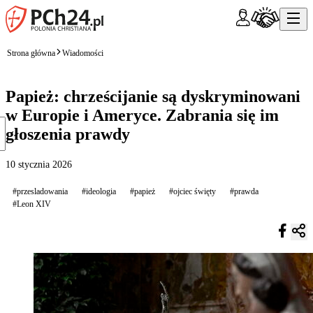
Strona główna
Wiadomości
Papież: chrześcijanie są dyskryminowani
w Europie i Ameryce. Zabrania się im
głoszenia prawdy
10 stycznia 2026
#przesladowania
#ideologia
#papież
#ojciec święty
#prawda
#Leon XIV