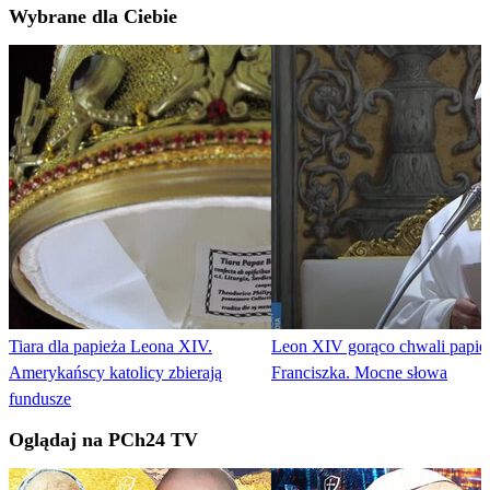
Wybrane dla Ciebie
Tiara dla papieża Leona XIV.
Leon XIV gorąco chwali papie
Amerykańscy katolicy zbierają
Franciszka. Mocne słowa
fundusze
Oglądaj na PCh24 TV