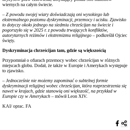
wiernych na całym świecie.
– Z powodu swojej wiary doświadczają oni wysokiego lub
ekstremalnego poziomu dyskryminacji, przemocy i ucisku. Zjawisko
to dotyczy około jednego na siedmiu chrześcijan na świecie i
pogorszyło się w 2025 r. z powodu trwających konfliktów,
autorytarnych reżimów i ekstremizmu religijnego –
podkreślił Ojciec
święty.
Dyskryminacja chrześcijan tam, gdzie są większością
Przypomniał o ofiarach przemocy wobec chrześcijan w różnych
miejscach globu. Dodał, że także w Europie i Amerykach występuje
to zjawisko.
– Jednocześnie nie możemy zapominać o subtelnej formie
dyskryminacji religijnej wobec chrześcijan, która rozprzestrzenia się
nawet w krajach, gdzie stanowią oni większość, na przykład w
Europie czy w Amerykach –
mówił Leon XIV.
KAI/ oprac. FA