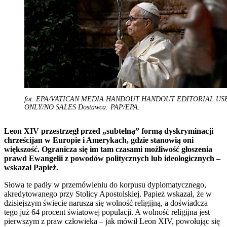
fot. EPA/VATICAN MEDIA HANDOUT HANDOUT EDITORIAL US
ONLY/NO SALES Dostawca: PAP/EPA.
Leon XIV przestrzegł przed „subtelną” formą dyskryminacji
chrześcijan w Europie i Amerykach, gdzie stanowią oni
większość. Ogranicza się im tam czasami możliwość głoszenia
prawd Ewangelii z powodów politycznych lub ideologicznych –
wskazał Papież.
Słowa te padły w przemówieniu do korpusu dyplomatycznego,
akredytowanego przy Stolicy Apostolskiej. Papież wskazał, że w
dzisiejszym świecie narusza się wolność religijną, a doświadcza
tego już 64 procent światowej populacji. A wolność religijna jest
pierwszym z praw człowieka – jak mówił Leon XIV, powołując się