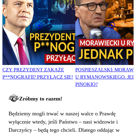
CZY PREZYDENT ZAKAŻE
POSPIESZALSKI: MORAWI
P**NOGRAFII? PRZYŁĄCZ SIĘ!
U RYMANOWSKIEGO. JE
PINOKIO?
Zróbmy to razem!
Będziemy mogli trwać w naszej walce o Prawdę
wyłącznie wtedy, jeśli Państwo – nasi widzowie i
Darczyńcy – będą tego chcieli. Dlatego oddając w