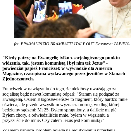
fot. EPA/MAURIZIO BRAMBATTI ITALY OUT Dostawca: PAP/EPA.
"Kiedy patrzę na Ewangelię tylko z socjologicznego punktu
widzenia, tak, jestem komunistą i był nim też Jezus” -
powiedział papież Franciszek w wywiadzie dla America
Magazine, czasopisma wydawanego przez jezuitów w Stanach
Zjednoczonych.
Franciszek w nawiązaniu do tego, że niektórzy uważają go za
socjalistę bądź nawet komunistę odparł: "Staram się podążać za
Ewangelią. Osiem Błogosławieństw to fragment, który bardzo mnie
oświeca, ale przede wszystkim wyznacza normę, według której
będziemy sądzeni: Mt 25. Byłem spragniony, a daliście mi pić.
Byłem chory, a odwiedziliście mnie, byłem w więzieniu a
przyszliście do mnie. Czy zatem Jezus jest komunistą?".
Zdaniem papieża, problem polega na redukowaniu przesłania