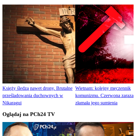
Księży śledzą nawet drony. Brutalne
Wietnam: kolejny męczennik
prześladowania duchownych w
komunizmu. Czerwona zaraza 
Nikaragui
złamała jego sumienia
Oglądaj na PCh24 TV