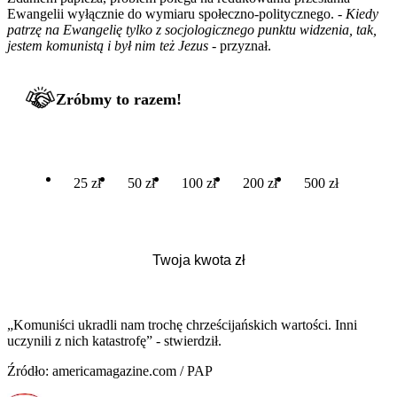
Ewangelii wyłącznie do wymiaru społeczno-politycznego.
- Kiedy
patrzę na Ewangelię tylko z socjologicznego punktu widzenia, tak,
jestem komunistą i był nim też Jezus -
przyznał.
Zróbmy to razem!
25 zł
50 zł
100 zł
200 zł
500 zł
„Komuniści ukradli nam trochę chrześcijańskich wartości. Inni
uczynili z nich katastrofę” - stwierdził.
Źródło: americamagazine.com / PAP