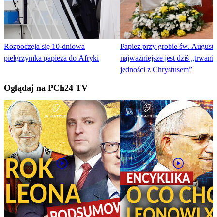
Rozpoczęła się 10-dniowa
Papież przy grobie św. Augusty
pielgrzymka papieża do Afryki
najważniejsze jest dziś „trwani
jedności z Chrystusem”
Oglądaj na PCh24 TV