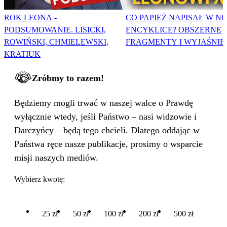
ROK LEONA -
CO PAPIEŻ NAPISAŁ W N
PODSUMOWANIE. LISICKI,
ENCYKLICE? OBSZERNE
ROWIŃSKI, CHMIELEWSKI,
FRAGMENTY I WYJAŚNIE
KRATIUK
Zróbmy to razem!
Będziemy mogli trwać w naszej walce o Prawdę
wyłącznie wtedy, jeśli Państwo – nasi widzowie i
Darczyńcy – będą tego chcieli. Dlatego oddając w
Państwa ręce nasze publikacje, prosimy o wsparcie
misji naszych mediów.
Wybierz kwotę:
25 zł
50 zł
100 zł
200 zł
500 zł