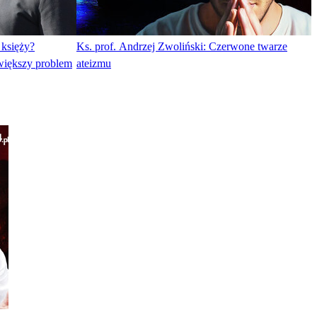
księży?
Ks. prof. Andrzej Zwoliński: Czerwone twarze
większy problem
ateizmu