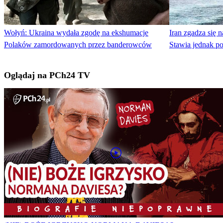
Wołyń: Ukraina wydała zgodę na ekshumacje
Iran zgadza się 
Polaków zamordowanych przez banderowców
Stawia jednak p
Oglądaj na PCh24 TV