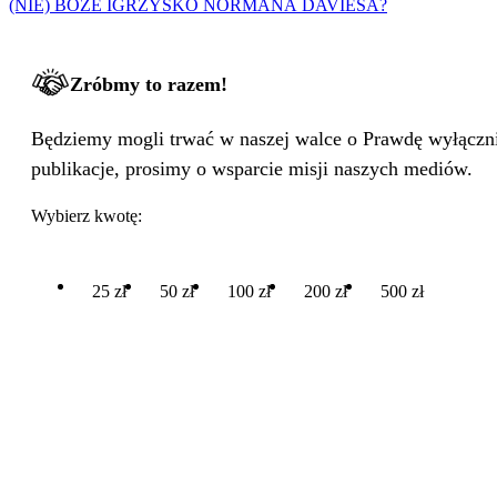
(NIE) BOŻE IGRZYSKO NORMANA DAVIESA?
Zróbmy to razem!
Będziemy mogli trwać w naszej walce o Prawdę wyłącznie
publikacje, prosimy o wsparcie misji naszych mediów.
Wybierz kwotę:
25 zł
50 zł
100 zł
200 zł
500 zł