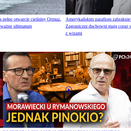
na pełne otwarcie cieśniny Ormuz.
Amerykańskim parafiom zabraknie 
oważne ultimatum
Zagraniczni duchowni mają coraz 
z wizami