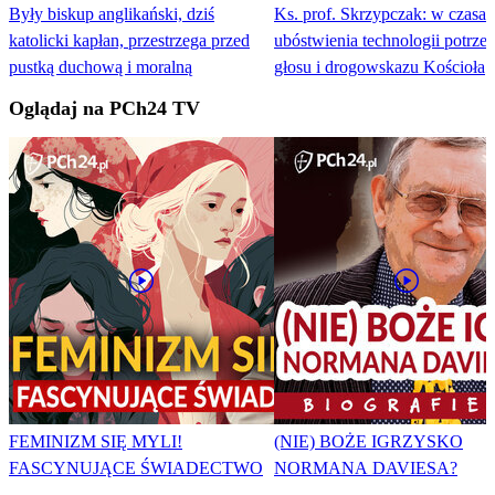
Były biskup anglikański, dziś
Ks. prof. Skrzypczak: w czasa
katolicki kapłan, przestrzega przed
ubóstwienia technologii potrze
pustką duchową i moralną
głosu i drogowskazu Kościoła
Oglądaj na PCh24 TV
FEMINIZM SIĘ MYLI!
(NIE) BOŻE IGRZYSKO
FASCYNUJĄCE ŚWIADECTWO
NORMANA DAVIESA?