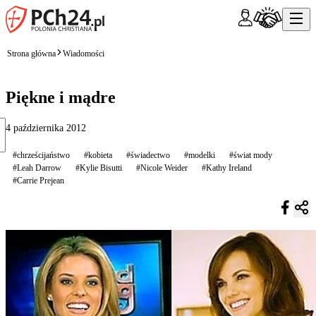
Strona główna
Wiadomości
Piękne i mądre
4 października 2012
#chrześcijaństwo
#kobieta
#świadectwo
#modelki
#świat mody
#Leah Darrow
#Kylie Bisutti
#Nicole Weider
#Kathy Ireland
#Carrie Prejean