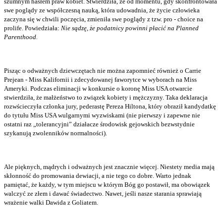
szumnym hasłem praw kobiet. Stwierdziła, że od momentu, gdy skonfrontowała
swe poglądy ze współczesną nauką, która udowadnia, że życie człowieka
zaczyna się w chwili poczęcia, zmieniła swe poglądy z tzw. pro - choice na
prolife. Powiedziała:
Nie sądzę, że podatnicy powinni płacić na Planned
Parenthood.
Pisząc o odważnych dziewczętach nie można zapomnieć również o Carrie
Prejean - Miss Kalifornii i zdecydowanej faworytce w wyborach na Miss
Ameryki. Podczas eliminacji w konkursie o koronę Miss USA otwarcie
stwierdziła, że małżeństwo to związek kobiety i mężczyzny. Taka deklaracja
rozwścieczyła członka jury, pederastę Pereza Hiltona, który obraził kandydatkę
do tytułu Miss USA wulgarnymi wyzwiskami (nie pierwszy i zapewne nie
ostatni raz „tolerancyjni” działacze środowisk gejowskich bezwstydnie
szykanują zwolenników normalności).
Ale pięknych, mądrych i odważnych jest znacznie więcej. Niestety media mają
skłonność do promowania dewiacji, a nie tego co dobre. Warto jednak
pamiętać, że każdy, w tym miejscu w którym Bóg go postawił, ma obowiązek
walczyć ze złem i dawać świadectwo. Nawet, jeśli nasze starania sprawiają
wrażenie walki Dawida z Goliatem.