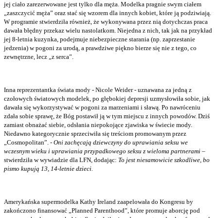
jej ciało zarezerwowane jest tylko dla męża. Modelka pragnie swym ciałem
„zaszczycić męża” oraz stać się wzorem dla innych kobiet, które ją podziwiają.
W programie stwierdziła również, że wykonywana przez nią dotychczas praca
dawała błędny przekaz wielu nastolatkom. Niejedna z nich, tak jak na przykład
jej 8-letnia kuzynka, podejmuje niebezpieczne starania (np. zaprzestanie
jedzenia) w pogoni za urodą, a prawdziwe piękno bierze się nie z tego, co
zewnętrzne, lecz „z serca”.
Inna reprezentantka świata mody - Nicole Weider - uznawana za jedną z
czołowych światowych modelek, po głębokiej depresji uzmysłowiła sobie, jak
dawała się wykorzystywać w pogoni za marzeniami i sławą. Po nawróceniu
zdała sobie sprawę, że Bóg postawił ją w tym miejscu z innych powodów. Dziś
zamiast obnażać siebie, odsłania niepokojące zjawiska w świecie mody.
Niedawno kategorycznie sprzeciwiła się treściom promowanym przez
„Cosmopolitan”. -
Oni zachęcają dziewczyny do uprawiania seksu we
wczesnym wieku i uprawiania przypadkowego seksu z wieloma partnerami
–
stwierdziła w wywiadzie dla LFN, dodając:
To jest niesamowicie szkodliwe, bo
pismo kupują 13, 14-letnie dzieci.
Amerykańska supermodelka Kathy Ireland zaapelowała do Kongresu by
zakończono finansować „Planned Parenthood”, które promuje aborcję pod