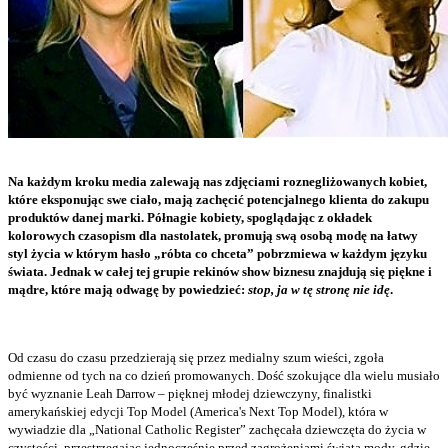
Na każdym kroku media zalewają nas zdjęciami roznegliżowanych kobiet,
które eksponując swe ciało, mają zachęcić potencjalnego klienta do zakupu
produktów danej marki. Półnagie kobiety, spoglądając z okładek
kolorowych czasopism dla nastolatek, promują swą osobą modę na łatwy
styl życia w którym hasło „róbta co chceta” pobrzmiewa w każdym języku
świata. Jednak w całej tej grupie rekinów show biznesu znajdują się piękne i
mądre, które mają odwagę by powiedzieć:
stop, ja w tę stronę nie idę
.
Od czasu do czasu przedzierają się przez medialny szum wieści, zgoła
odmienne od tych na co dzień promowanych. Dość szokujące dla wielu musiało
być wyznanie Leah Darrow – pięknej młodej dziewczyny, finalistki
amerykańskiej edycji Top Model (America's Next Top Model), która w
wywiadzie dla „National Catholic Register” zachęcała dziewczęta do życia w
czystości, przestrzegając jednocześnie przed zagrożeniami świata mody, gdzie