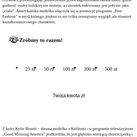
godność osoby ludzkiej nie istnieje, a człowiek traktowany jest jedynie jako
„ciało”. Amerykańska modelka włączyła się w promocję programu „Pure
Fashion” w myśl którego, piękno to nie tylko zewnętrzny wygląd, ale również
kształtowanie swego charakteru.
Zróbmy to razem!
25 zł
50 zł
100 zł
200 zł
500 zł
Z kolei Kylie Bisutti – sławna modelka z Kaliforni
-
w programie telewizyjnym
„Good Morning America” podkreśliła, że jest głęboko wierzącą chrześcijanką i