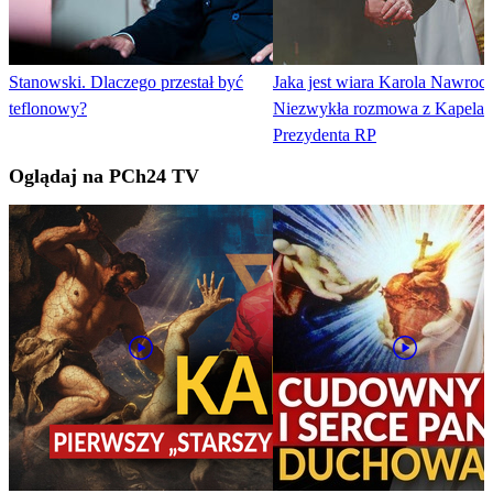
Stanowski. Dlaczego przestał być
Jaka jest wiara Karola Nawroc
teflonowy?
Niezwykła rozmowa z Kapela
Prezydenta RP
Oglądaj na PCh24 TV