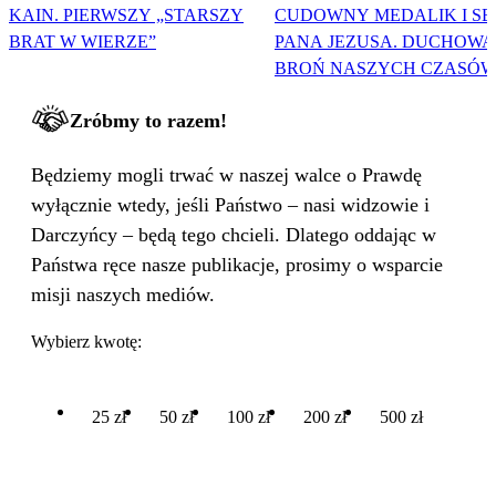
KAIN. PIERWSZY „STARSZY
CUDOWNY MEDALIK I SE
BRAT W WIERZE”
PANA JEZUSA. DUCHOWA
BROŃ NASZYCH CZASÓW
Zróbmy to razem!
Będziemy mogli trwać w naszej walce o Prawdę
wyłącznie wtedy, jeśli Państwo – nasi widzowie i
Darczyńcy – będą tego chcieli. Dlatego oddając w
Państwa ręce nasze publikacje, prosimy o wsparcie
misji naszych mediów.
Wybierz kwotę:
25 zł
50 zł
100 zł
200 zł
500 zł