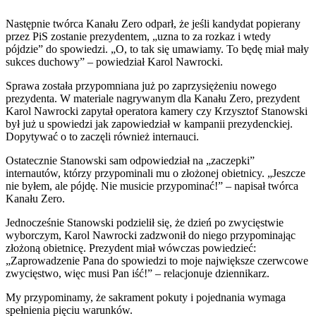
Następnie twórca Kanału Zero odparł, że jeśli kandydat popierany
przez PiS zostanie prezydentem, „uzna to za rozkaz i wtedy
pójdzie” do spowiedzi. „O, to tak się umawiamy. To będę miał mały
sukces duchowy” – powiedział Karol Nawrocki.
Sprawa została przypomniana już po zaprzysiężeniu nowego
prezydenta. W materiale nagrywanym dla Kanału Zero, prezydent
Karol Nawrocki zapytał operatora kamery czy Krzysztof Stanowski
był już u spowiedzi jak zapowiedział w kampanii prezydenckiej.
Dopytywać o to zaczęli również internauci.
Ostatecznie Stanowski sam odpowiedział na „zaczepki”
internautów, którzy przypominali mu o złożonej obietnicy. „Jeszcze
nie byłem, ale pójdę. Nie musicie przypominać!” – napisał twórca
Kanału Zero.
Jednocześnie Stanowski podzielił się, że dzień po zwycięstwie
wyborczym, Karol Nawrocki zadzwonił do niego przypominając
złożoną obietnicę. Prezydent miał wówczas powiedzieć:
„Zaprowadzenie Pana do spowiedzi to moje największe czerwcowe
zwycięstwo, więc musi Pan iść!” – relacjonuje dziennikarz.
My przypominamy, że sakrament pokuty i pojednania wymaga
spełnienia pięciu warunków.