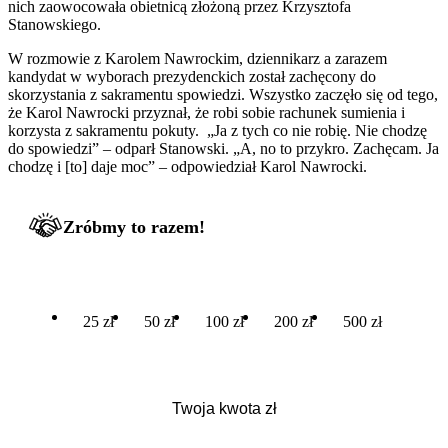
nich zaowocowała obietnicą złożoną przez Krzysztofa
Stanowskiego.
W rozmowie z Karolem Nawrockim, dziennikarz a zarazem
kandydat w wyborach prezydenckich został zachęcony do
skorzystania z sakramentu spowiedzi. Wszystko zaczęło się od tego,
że Karol Nawrocki przyznał, że robi sobie rachunek sumienia i
korzysta z sakramentu pokuty. „Ja z tych co nie robię. Nie chodzę
do spowiedzi” – odparł Stanowski. „A, no to przykro. Zachęcam. Ja
chodzę i [to] daje moc” – odpowiedział Karol Nawrocki.
Zróbmy to razem!
25 zł
50 zł
100 zł
200 zł
500 zł