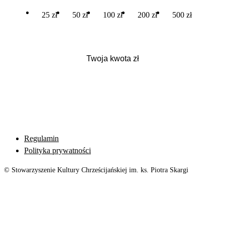
25 zł
50 zł
100 zł
200 zł
500 zł
Regulamin
Polityka prywatności
© Stowarzyszenie Kultury Chrześcijańskiej im. ks. Piotra Skargi