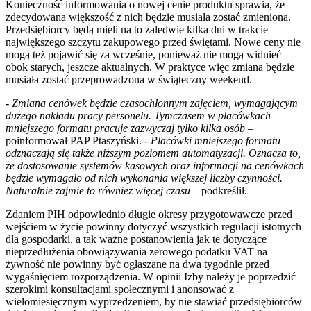
Konieczność informowania o nowej cenie produktu sprawia, że
zdecydowana większość z nich będzie musiała zostać zmieniona.
Przedsiębiorcy będą mieli na to zaledwie kilka dni w trakcie
największego szczytu zakupowego przed świętami. Nowe ceny nie
mogą też pojawić się za wcześnie, ponieważ nie mogą widnieć
obok starych, jeszcze aktualnych. W praktyce więc zmiana będzie
musiała zostać przeprowadzona w świąteczny weekend.
-
Zmiana cenówek będzie czasochłonnym zajęciem, wymagającym
dużego nakładu pracy personelu. Tymczasem w placówkach
mniejszego formatu pracuje zazwyczaj tylko kilka osób
–
poinformował PAP Ptaszyński. -
Placówki mniejszego formatu
odznaczają się także niższym poziomem automatyzacji. Oznacza to,
że dostosowanie systemów kasowych oraz informacji na cenówkach
będzie wymagało od nich wykonania większej liczby czynności.
Naturalnie zajmie to również więcej czasu
– podkreślił.
Zdaniem PIH odpowiednio długie okresy przygotowawcze przed
wejściem w życie powinny dotyczyć wszystkich regulacji istotnych
dla gospodarki, a tak ważne postanowienia jak te dotyczące
nieprzedłużenia obowiązywania zerowego podatku VAT na
żywność nie powinny być ogłaszane na dwa tygodnie przed
wygaśnięciem rozporządzenia. W opinii Izby należy je poprzedzić
szerokimi konsultacjami społecznymi i anonsować z
wielomiesięcznym wyprzedzeniem, by nie stawiać przedsiębiorców