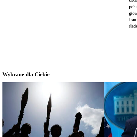
śled
połu
głów
Iran
śled
Wybrane dla Ciebie