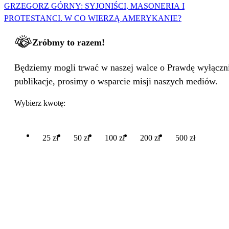
GRZEGORZ GÓRNY: SYJONIŚCI, MASONERIA I
PROTESTANCI. W CO WIERZĄ AMERYKANIE?
Zróbmy to razem!
Będziemy mogli trwać w naszej walce o Prawdę wyłącznie
publikacje, prosimy o wsparcie misji naszych mediów.
Wybierz kwotę:
25 zł
50 zł
100 zł
200 zł
500 zł