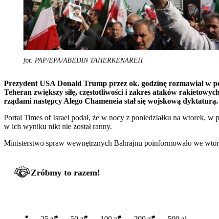
fot. PAP/EPA/ABEDIN TAHERKENAREH
Prezydent USA Donald Trump przez ok. godzinę rozmawiał w pon
Teheran zwiększy siłę, częstotliwości i zakres ataków rakietowyc
rządami następcy Alego Chameneia stał się wojskową dyktaturą.
Portal Times of Israel podał, że w nocy z poniedziałku na wtorek, w
w ich wyniku nikt nie został ranny.
Ministerstwo spraw wewnętrznych Bahrajnu poinformowało we wtorek, 
Zróbmy to razem!
25 zł
50 zł
100 zł
200 zł
500 zł