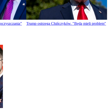
„oczyszczania”
Trump ostrzega Chińczyków. "Będą mieli problem"