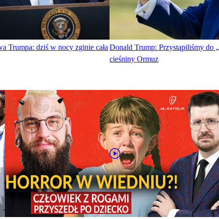
a Trumpa: dziś w nocy zginie cała
Donald Trump: Przystąpiliśmy do 
cieśniny Ormuz