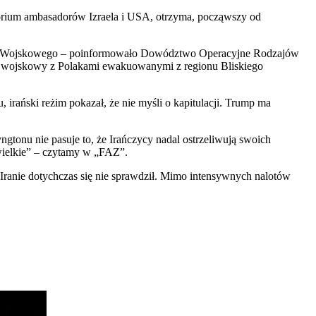
rytorium ambasadorów Izraela i USA, otrzyma, począwszy od
ntu Wojskowego – poinformowało Dowództwo Operacyjne Rodzajów
ort wojskowy z Polakami ewakuowanymi z regionu Bliskiego
rański reżim pokazał, że nie myśli o kapitulacji. Trump ma
ngtonu nie pasuje to, że Irańczycy nadal ostrzeliwują swoich
ewielkie” – czytamy w „FAZ”.
Iranie dotychczas się nie sprawdził. Mimo intensywnych nalotów