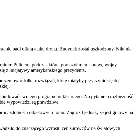
anie padł ofiarą ataku drona. Budynek został uszkodzony. Nikt nie
irem Putinem, podczas której poruszył m.in. sprawę wojny
ię z inicjatywy amerykańskiego prezydenta.
rezentować kilka rozwiązań, które miałyby przyczynić się do
kiej.
ię odbudować swojego programu nuklearnego. Na pytanie o rozbieżność
obie wypowiedzi są prawdziwe.
roc. zdolności rakietowych Iranu. Zagroził jednak, że jest gotowy na
rowadziło do znaczącego wzrostu cen surowców na światowych