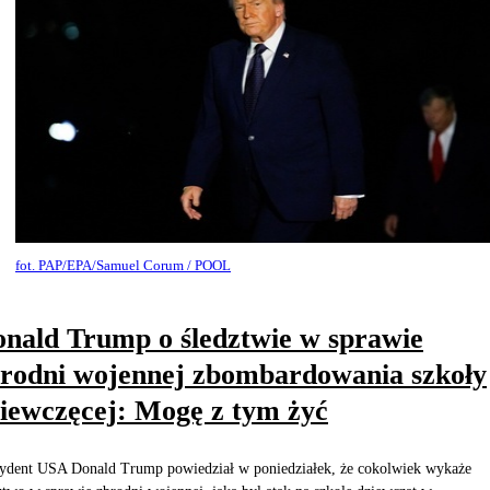
fot. PAP/EPA/Samuel Corum / POOL
nald Trump o śledztwie w sprawie
rodni wojennej zbombardowania szkoły
iewczęcej: Mogę z tym żyć
ydent USA Donald Trump powiedział w poniedziałek, że cokolwiek wykaże