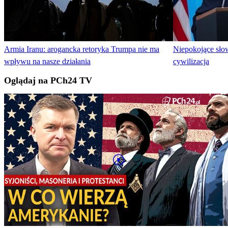
Armia Iranu: arogancka retoryka Trumpa nie ma
Niepokojące słow
wpływu na nasze działania
cywilizacja
Oglądaj na PCh24 TV