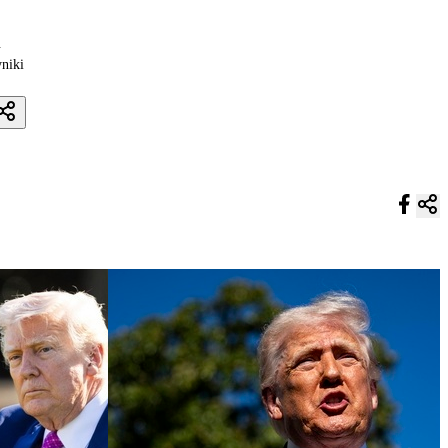
.
yniki