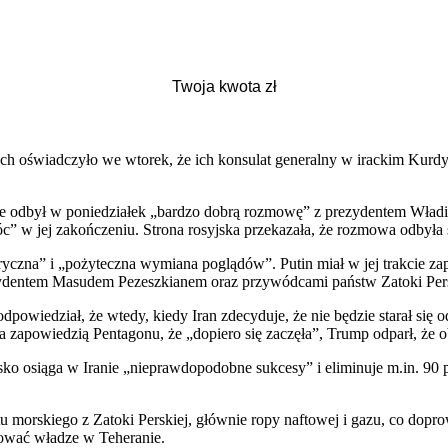
 oświadczyło we wtorek, że ich konsulat generalny w irackim Kurdyst
e odbył w poniedziałek „bardzo dobrą rozmowę” z prezydentem Władim
 w jej zakończeniu. Strona rosyjska przekazała, że rozmowa odbyła s
ryczna” i „pożyteczna wymiana poglądów”. Putin miał w jej trakcie zap
ezydentem Masudem Pezeszkianem oraz przywódcami państw Zatoki Pers
odpowiedział, że wtedy, kiedy Iran zdecyduje, że nie będzie starał s
zapowiedzią Pentagonu, że „dopiero się zaczęła”, Trump odparł, że 
sko osiąga w Iranie „nieprawdopodobne sukcesy” i eliminuje m.in. 90 p
u morskiego z Zatoki Perskiej, głównie ropy naftowej i gazu, co dop
kować władze w Teheranie.