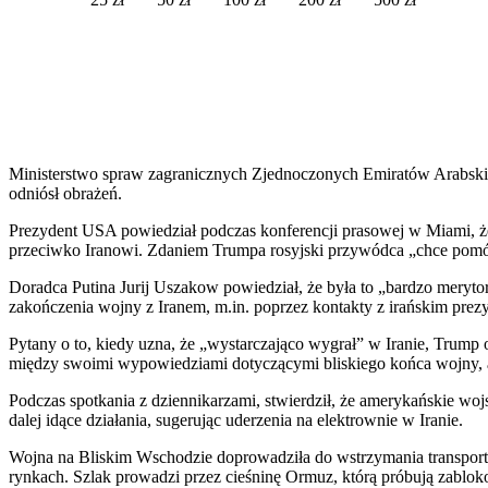
Ministerstwo spraw zagranicznych Zjednoczonych Emiratów Arabskich
odniósł obrażeń.
Prezydent USA powiedział podczas konferencji prasowej w Miami, ż
przeciwko Iranowi. Zdaniem Trumpa rosyjski przywódca „chce pomóc”
Doradca Putina Jurij Uszakow powiedział, że była to „bardzo meryto
zakończenia wojny z Iranem, m.in. poprzez kontakty z irańskim pr
Pytany o to, kiedy uzna, że „wystarczająco wygrał” w Iranie, Trump 
między swoimi wypowiedziami dotyczącymi bliskiego końca wojny, a 
Podczas spotkania z dziennikarzami, stwierdził, że amerykańskie woj
dalej idące działania, sugerując uderzenia na elektrownie w Iranie.
Wojna na Bliskim Wschodzie doprowadziła do wstrzymania transport
rynkach. Szlak prowadzi przez cieśninę Ormuz, którą próbują zablo