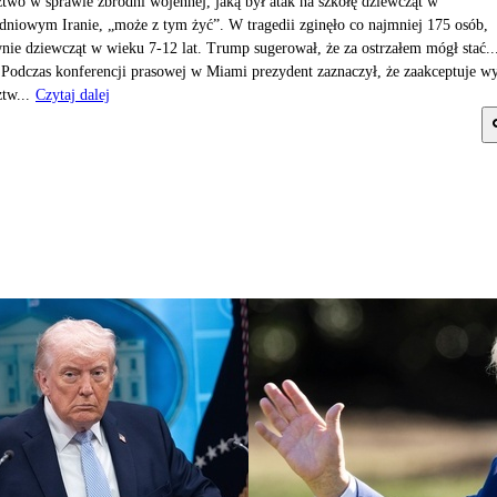
ztwo w sprawie zbrodni wojennej, jaką był atak na szkołę dziewcząt w
dniowym Iranie, „może z tym żyć”. W tragedii zginęło co najmniej 175 osób,
nie dziewcząt w wieku 7-12 lat. Trump sugerował, że za ostrzałem mógł stać..
.Podczas konferencji prasowej w Miami prezydent zaznaczył, że zaakceptuje w
ztw...
Czytaj dalej