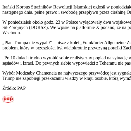
Irański Korpus Strażników Rewolucji Islamskiej ogłosił w poniedział
następnego dnia, pełne prawo i swobodę przepływu przez cieśninę O
W poniedziałek około godz. 23 w Polsce wylądowały dwa wojskow
Sił Zbrojnych (DORSZ). We wpisie na platformie X podano, że na p
Wschodu.
„Plan Trumpa nie wypalił” – pisze z kolei „Frankfurter Allgemeine 
problem, który w przeszłości był wielokrotnie przyczyną porażki Zac
„Po 10 dniach trudno wyrobić sobie realistyczny pogląd na sytuację 
sąsiadów i Izrael. Do pewnych siebie wypowiedzi z Teheranu nie pasu
Wybór Modżtaby Chameneia na najwyższego przywódcę jest sygnałem, ż
Trump nie zapobiegł przekazaniu władzy w kraju osobie, którą wyraź
Źródło: PAP