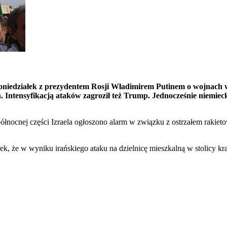
iedziałek z prezydentem Rosji Władimirem Putinem o wojnach w I
h. Intensyfikacją ataków zagroził też Trump. Jednocześnie niemiec
 północnej części Izraela ogłoszono alarm w związku z ostrzałem raki
że w wyniku irańskiego ataku na dzielnicę mieszkalną w stolicy kraj