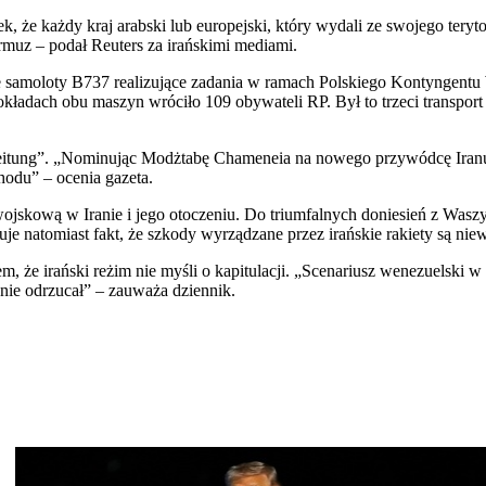
ek, że każdy kraj arabski lub europejski, który wydali ze swojego te
rmuz – podał Reuters za irańskimi mediami.
e samoloty B737 realizujące zadania w ramach Polskiego Kontynge
okładach obu maszyn wróciło 109 obywateli RP. Był to trzeci transp
Zeitung”. „Nominując Modżtabę Chameneia na nowego przywódcę Iranu, i
hodu” – ocenia gazeta.
wojskową w Iranie i jego otoczeniu. Do triumfalnych doniesień z Waszy
je natomiast fakt, że szkody wyrządzane przez irańskie rakiety są ni
e irański reżim nie myśli o kapitulacji. „Scenariusz wenezuelski w 
nie odrzucał” – zauważa dziennik.