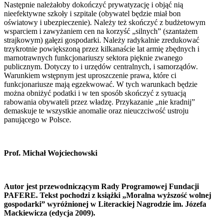
Następnie należałoby dokończyć prywatyzację i objąć nią
nieefektywne szkoły i szpitale (obywatel będzie miał bon
oświatowy i ubezpieczenie). Należy też skończyć z budżetowym
wsparciem i zawyżaniem cen na korzyść „silnych” (szantażem
strajkowym) gałęzi gospodarki. Należy radykalnie zredukować
trzykrotnie powiększoną przez kilkanaście lat armię zbędnych i
marnotrawnych funkcjonariuszy sektora pięknie zwanego
publicznym. Dotyczy to i urzędów centralnych, i samorządów.
Warunkiem wstępnym jest uproszczenie prawa, które ci
funkcjonariusze mają egzekwować. W tych warunkach będzie
można obniżyć podatki i w ten sposób skończyć z sytuacją
rabowania obywateli przez władzę. Przykazanie „nie kradnij”
demaskuje te wszystkie anomalie oraz nieuczciwość ustroju
panującego w Polsce.
Prof. Michał Wojciechowski
Autor jest przewodniczącym Rady Programowej Fundacji
PAFERE. Tekst pochodzi z książki „Moralna wyższość wolnej
gospodarki” wyróżnionej w Literackiej Nagrodzie im. Józefa
Mackiewicza (edycja 2009).