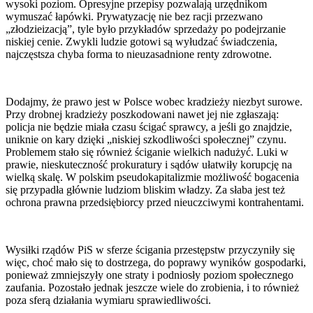
wysoki poziom. Opresyjne przepisy pozwalają urzędnikom
wymuszać łapówki. Prywatyzację nie bez racji przezwano
„złodzieizacją”, tyle było przykładów sprzedaży po podejrzanie
niskiej cenie. Zwykli ludzie gotowi są wyłudzać świadczenia,
najczęstsza chyba forma to nieuzasadnione renty zdrowotne.
Dodajmy, że prawo jest w Polsce wobec kradzieży niezbyt surowe.
Przy drobnej kradzieży poszkodowani nawet jej nie zgłaszają:
policja nie będzie miała czasu ścigać sprawcy, a jeśli go znajdzie,
uniknie on kary dzięki „niskiej szkodliwości społecznej” czynu.
Problemem stało się również ściganie wielkich nadużyć. Luki w
prawie, nieskuteczność prokuratury i sądów ułatwiły korupcję na
wielką skalę. W polskim pseudokapitalizmie możliwość bogacenia
się przypadła głównie ludziom bliskim władzy. Za słaba jest też
ochrona prawna przedsiębiorcy przed nieuczciwymi kontrahentami.
Wysiłki rządów PiS w sferze ścigania przestępstw przyczyniły się
więc, choć mało się to dostrzega, do poprawy wyników gospodarki,
ponieważ zmniejszyły one straty i podniosły poziom społecznego
zaufania. Pozostało jednak jeszcze wiele do zrobienia, i to również
poza sferą działania wymiaru sprawiedliwości.