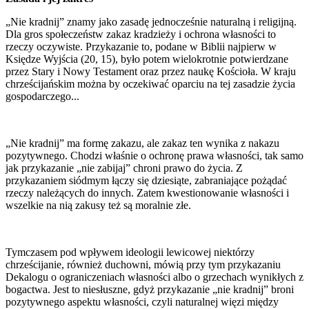
„Nie kradnij” znamy jako zasadę jednocześnie naturalną i religijną.
Dla gros społeczeństw zakaz kradzieży i ochrona własności to
rzeczy oczywiste. Przykazanie to, podane w Biblii najpierw w
Księdze Wyjścia (20, 15), było potem wielokrotnie potwierdzane
przez Stary i Nowy Testament oraz przez naukę Kościoła. W kraju
chrześcijańskim można by oczekiwać oparciu na tej zasadzie życia
gospodarczego...
„Nie kradnij” ma formę zakazu, ale zakaz ten wynika z nakazu
pozytywnego. Chodzi właśnie o ochronę prawa własności, tak samo
jak przykazanie „nie zabijaj” chroni prawo do życia. Z
przykazaniem siódmym łączy się dziesiąte, zabraniające pożądać
rzeczy należących do innych. Zatem kwestionowanie własności i
wszelkie na nią zakusy też są moralnie złe.
Tymczasem pod wpływem ideologii lewicowej niektórzy
chrześcijanie, również duchowni, mówią przy tym przykazaniu
Dekalogu o ograniczeniach własności albo o grzechach wynikłych z
bogactwa. Jest to niesłuszne, gdyż przykazanie „nie kradnij” broni
pozytywnego aspektu własności, czyli naturalnej więzi między