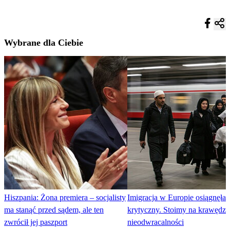
Wybrane dla Ciebie
Hiszpania: Żona premiera – socjalisty
Imigracja w Europie osiągnęła 
ma stanąć przed sądem, ale ten
krytyczny. Stoimy na krawędzi
zwrócił jej paszport
nieodwracalności