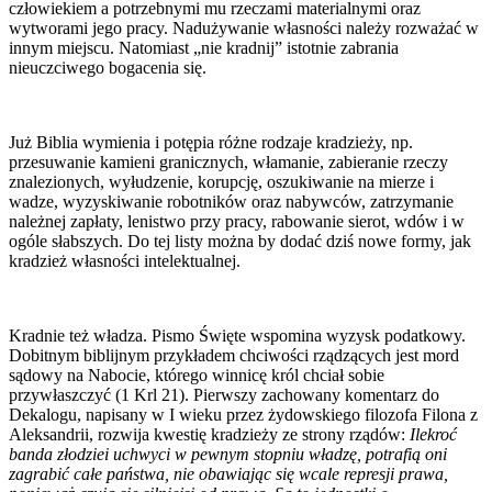
człowiekiem a potrzebnymi mu rzeczami materialnymi oraz
wytworami jego pracy. Nadużywanie własności należy rozważać w
innym miejscu. Natomiast „nie kradnij” istotnie zabrania
nieuczciwego bogacenia się.
Już Biblia wymienia i potępia różne rodzaje kradzieży, np.
przesuwanie kamieni granicznych, włamanie, zabieranie rzeczy
znalezionych, wyłudzenie, korupcję, oszukiwanie na mierze i
wadze, wyzyskiwanie robotników oraz nabywców, zatrzymanie
należnej zapłaty, lenistwo przy pracy, rabowanie sierot, wdów i w
ogóle słabszych. Do tej listy można by dodać dziś nowe formy, jak
kradzież własności intelektualnej.
Kradnie też władza. Pismo Święte wspomina wyzysk podatkowy.
Dobitnym biblijnym przykładem chciwości rządzących jest mord
sądowy na Nabocie, którego winnicę król chciał sobie
przywłaszczyć (1 Krl 21). Pierwszy zachowany komentarz do
Dekalogu, napisany w I wieku przez żydowskiego filozofa Filona z
Aleksandrii, rozwija kwestię kradzieży ze strony rządów:
Ilekroć
banda złodziei uchwyci w pewnym stopniu władzę, potrafią oni
zagrabić całe państwa, nie obawiając się wcale represji prawa,