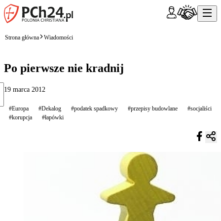
Strona główna
Wiadomości
Po pierwsze nie kradnij
19 marca 2012
#Europa
#Dekalog
#podatek spadkowy
#przepisy budowlane
#socjaliści
#korupcja
#łapówki