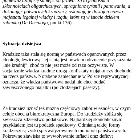
ponieważ czują się silniejsi od prawa. Są to jednostki o
skłonnościach oligarchicznych, spragnione tyranii i panowania, a
dokonując potwornych kradzieży, osłaniają je dostojną nazwą
majestatu legalnej władzy i rządu, które są w istocie dziełem
rabunku
(
De Decalogo
, punkt 136).
Sytuacja dzisiejsza
Kradzież taka stała się normą w państwach opanowanych przez
ideologię lewicową. Jej istotą jest bowiem odrzucenie przykazania
„nie kradnij”, choć to nie jest może od razu oczywiste. W
socjalizmie władza kradnie drogą konfiskaty majątku czy dochodu
na rzecz państwa. Notabene zaniechanie w Polsce reprywatyzacji
oznacza, że władza państwowa nadal nie chce oddać
zawłaszczonego majątku (po złodziejach paserzy).
Za kradzież uznać też można częściowy zabór własności, w czym
celuje obecna biurokratyczna Europa. Do kradzieży zbliża się
zwłaszcza zdzierstwo podatkowe. Najbardziej skandalicznym
przykładem jest tu podatek spadkowy. Odmianą takiej formy
kradzieży są zyski sprywatyzowanych monopoli państwowych.
Pokrewne zjawiska to wywoływanie inflacji oraz deficyt