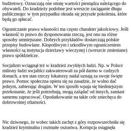
budżetowy. Oznaczają one utratę wartości pieniądza należącego do
obywateli. Do kradzieży podobne jest wreszcie zaciąganie długu
publicznego: w tym przypadku okrada się przyszłe pokolenia, które
będą go spłacać.
Ograniczanie prawa własności ma często charakter jakościowy. Jeśli
własność to prawo do dysponowania rzeczą, jest ono na różne
sposoby umniejszane. Dobrych przykładów dostarczają polskie
przepisy budowlane. Kłopotliwym i szkodliwym ograniczeniem
własności są instytucja dzierżawy wieczystej i (wreszcie zmieniane)
prawo spółdzielcze.
Socjalizm wciągnął też w kradzież zwykłych ludzi. Np. w Polsce
miliony ludzi socjaliści zakwaterowali za pół darmo w cudzych
domach, a ten stan rzeczy lokatorzy nadal uznają za swoje święte
prawo. Pomoc społeczna opiera się na zasadzie, że wolno dać
jednym, zabierając drugim. W ten sposób wpaja się biedniejszym
przekonanie, że jeśli potrzebują, mogą zażądać od innych, zamiast
samemu zapracować. Opodatkowanie na takie cele zniechęca do
dobrowolnej ofiarności.
Nic dziwnego, że wobec takich zachęt z góry rozpowszechniła się
kradzież kryminalna i rozmaite oszustwa. Korupcja osiągnęła