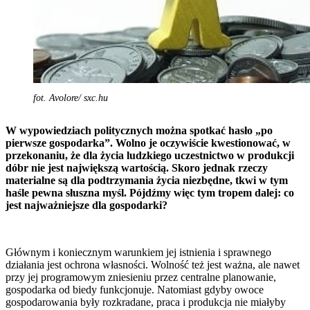
fot. Avolore/ sxc.hu
W wypowiedziach politycznych można spotkać hasło „po
pierwsze gospodarka”. Wolno je oczywiście kwestionować, w
przekonaniu, że dla życia ludzkiego uczestnictwo w produkcji
dóbr nie jest największą wartością. Skoro jednak rzeczy
materialne są dla podtrzymania życia niezbędne, tkwi w tym
haśle pewna słuszna myśl. Pójdźmy więc tym tropem dalej: co
jest najważniejsze dla gospodarki?
Głównym i koniecznym warunkiem jej istnienia i sprawnego
działania jest ochrona własności. Wolność też jest ważna, ale nawet
przy jej programowym zniesieniu przez centralne planowanie,
gospodarka od biedy funkcjonuje. Natomiast gdyby owoce
gospodarowania były rozkradane, praca i produkcja nie miałyby