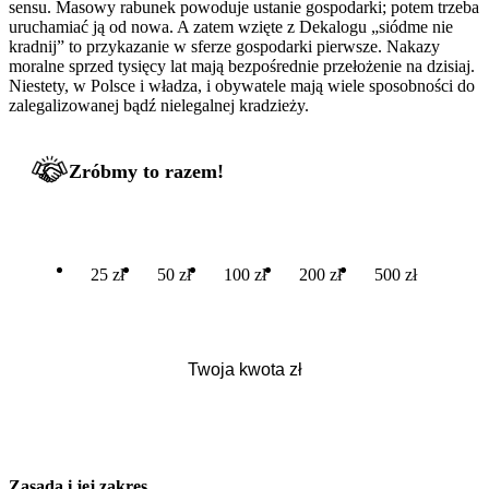
sensu. Masowy rabunek powoduje ustanie gospodarki; potem trzeba
uruchamiać ją od nowa. A zatem wzięte z Dekalogu „siódme nie
kradnij” to przykazanie w sferze gospodarki pierwsze. Nakazy
moralne sprzed tysięcy lat mają bezpośrednie przełożenie na dzisiaj.
Niestety, w Polsce i władza, i obywatele mają wiele sposobności do
zalegalizowanej bądź nielegalnej kradzieży.
Zróbmy to razem!
25 zł
50 zł
100 zł
200 zł
500 zł
Zasada i jej zakres