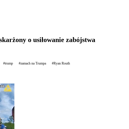
karżony o usiłowanie zabójstwa
#trump
#zamach na Trumpa
#Ryan Routh