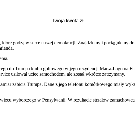
które godzą w serce naszej demokracji. Znajdziemy i pociągniemy do o
rlanda.
enia.
ącego do Trumpa klubu golfowego w jego rezydencji Mar-a-Lago na Flo
rvice usiłował uciec samochodem, ale został wkrótce zatrzymany.
zamiar zabicia Trumpa. Dane z jego telefonu komórkowego miały wykaza
 wiecu wyborczego w Pensylwanii. W rezultacie strzałów zamachowca 