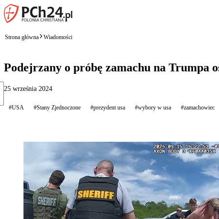
Strona główna
Wiadomości
Podejrzany o próbę zamachu na Trumpa os
25 września 2024
#USA
#Stany Zjednoczone
#prezydent usa
#wybory w usa
#zamachowiec