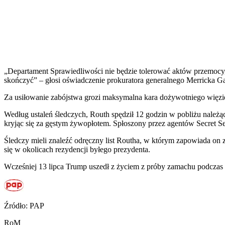
„Departament Sprawiedliwości nie będzie tolerować aktów przemocy, 
skończyć” – głosi oświadczenie prokuratora generalnego Merricka Ga
Za usiłowanie zabójstwa grozi maksymalna kara dożywotniego więzi
Według ustaleń śledczych, Routh spędził 12 godzin w pobliżu należ
kryjąc się za gęstym żywopłotem. Spłoszony przez agentów Secret Se
Śledczy mieli znaleźć odręczny list Routha, w którym zapowiada on 
się w okolicach rezydencji byłego prezydenta.
Wcześniej 13 lipca Trump uszedł z życiem z próby zamachu podczas
Źródło: PAP
RoM