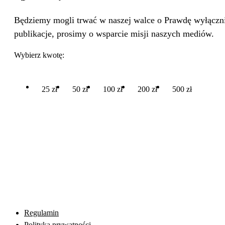
Będziemy mogli trwać w naszej walce o Prawdę wyłącznie
publikacje, prosimy o wsparcie misji naszych mediów.
Wybierz kwotę:
25 zł
50 zł
100 zł
200 zł
500 zł
Regulamin
Polityka prywatności