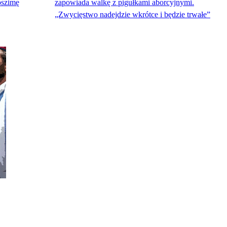
oszimę
zapowiada walkę z pigułkami aborcyjnymi.
„Zwycięstwo nadejdzie wkrótce i będzie trwałe”