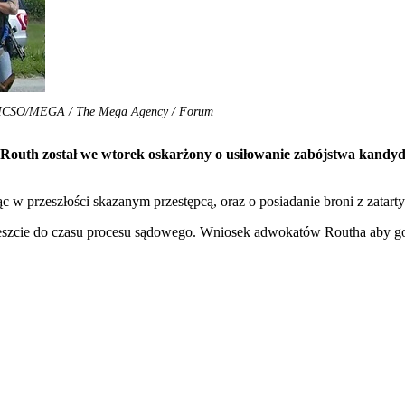
. MCSO/MEGA / The Mega Agency / Forum
Routh został we wtorek oskarżony o usiłowanie zabójstwa kand
ąc w przeszłości skazanym przestępcą, oraz o posiadanie broni z zata
szcie do czasu procesu sądowego. Wniosek adwokatów Routha aby go z