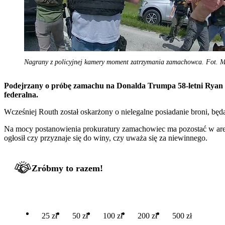
Nagrany z policyjnej kamery moment zatrzymania zamachowca. Fot
Podejrzany o próbę zamachu na Donalda Trumpa 58-letni Ryan 
federalna.
Wcześniej Routh został oskarżony o nielegalne posiadanie broni, będ
Na mocy postanowienia prokuratury zamachowiec ma pozostać w are
ogłosił czy przyznaje się do winy, czy uważa się za niewinnego.
Zróbmy to razem!
25 zł
50 zł
100 zł
200 zł
500 zł