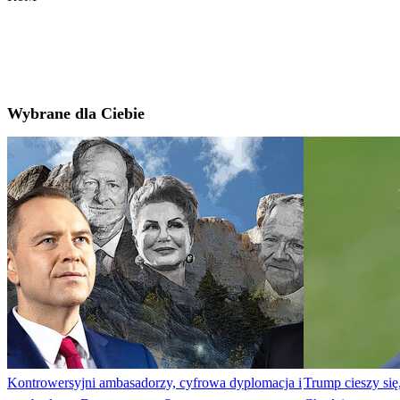
Wybrane dla Ciebie
Kontrowersyjni ambasadorzy, cyfrowa dyplomacja i
Trump cieszy się