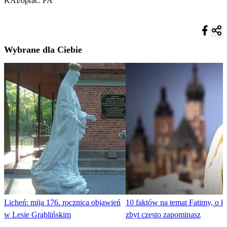
KAI/oprac. FA
Wybrane dla Ciebie
Licheń: mija 176. rocznica objawień
10 faktów na temat Fatimy, o k
w Lesie Grąblińskim
zbyt często zapominasz