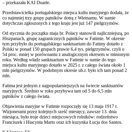
– przekazała KAI Duarte.
Przedstawicielka portugalskiego miejsca kultu maryjnego dodała, że
co najmniej trzy grupy pątników dotrą z Wietnamu. W sumie
dotychczas zgłoszonych z tego kraju jest już 147 pielgrzymów.
Od stycznia do początku maja br. Polacy stanowili najliczniejszą, po
Hiszpanach, grupę zagranicznych pątników w Fatimie. W okresie
tym przybyło do portugalskiego sanktuarium do Fatimy dotarło z
Polski w ponad 150 grupach prawie 6,4 tys. pielgrzymów, czyli o
54 proc. mniej w porównaniu z analogicznym okresem w minionym
roku. Według władz sanktuarium w Fatimie w sumie do tego
miejsca kultu maryjnego dotarło w 2025 r. z całego świata około 1
mln pielgrzymów. W podobnym okresie ub.r. było ich tam ponad 2
mln.
Fatima jest jednym z najpopularniejszych na świecie sanktuariów
maryjnych. Średnio w roku przybywa tam od 5 do 6,5 mln
pątników z całego świata.
Objawienia maryjne w Fatimie rozpoczęły się 13 maja 1917 r.
Wizjonerami przez kolejnych sześć miesięcy, zawsze 13. dnia
miesiąca, było troje dzieci miejscowych rolników: rodzeństwo
Franciszek i Hiacynta Marto oraz ich kuzynka Łucja dos Santos.