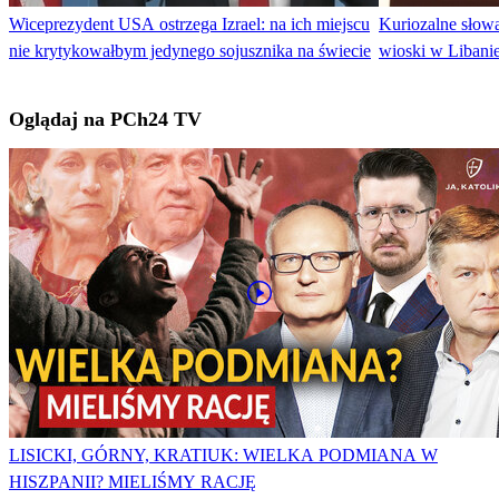
Wiceprezydent USA ostrzega Izrael: na ich miejscu
Kuriozalne słowa
nie krytykowałbym jedynego sojusznika na świecie
wioski w Libanie
Oglądaj na PCh24 TV
LISICKI, GÓRNY, KRATIUK: WIELKA PODMIANA W
HISZPANII? MIELIŚMY RACJĘ