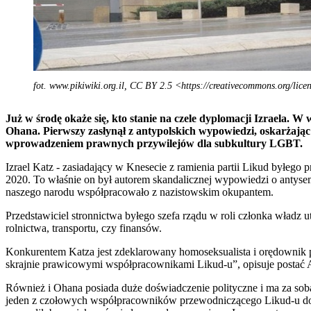
fot. www.pikiwiki.org.il, CC BY 2.5 <https://creativecommons.org/li
Już w środę okaże się, kto stanie na czele dyplomacji Izraela. 
Ohana. Pierwszy zasłynął z antypolskich wypowiedzi, oskarżając 
wprowadzeniem prawnych przywilejów dla subkultury LGBT.
Izrael Katz - zasiadający w Knesecie z ramienia partii Likud byłego p
2020. To właśnie on był autorem skandalicznej wypowiedzi o antys
naszego narodu współpracowało z nazistowskim okupantem.
Przedstawiciel stronnictwa byłego szefa rządu w roli członka władz ut
rolnictwa, transportu, czy finansów.
Konkurentem Katza jest zdeklarowany homoseksualista i orędownik
skrajnie prawicowymi współpracownikami Likud-u”, opisuje postać 
Również i Ohana posiada duże doświadczenie polityczne i ma za sob
jeden z czołowych współpracowników przewodniczącego Likud-u dobrz