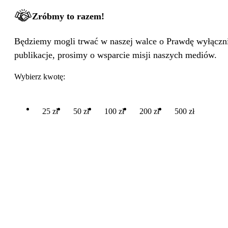
Zróbmy to razem!
Będziemy mogli trwać w naszej walce o Prawdę wyłącznie
publikacje, prosimy o wsparcie misji naszych mediów.
Wybierz kwotę:
25 zł
50 zł
100 zł
200 zł
500 zł