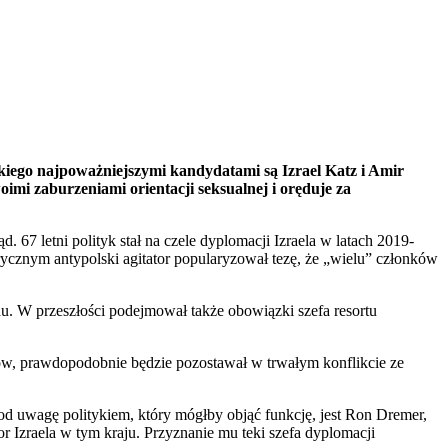
wskiego najpoważniejszymi kandydatami są Izrael Katz i Amir
imi zaburzeniami orientacji seksualnej i oręduje za
. 67 letni polityk stał na czele dyplomacji Izraela w latach 2019-
cznym antypolski agitator popularyzował tezę, że „wielu” członków
iadu. W przeszłości podejmował także obowiązki szefa resortu
w, prawdopodobnie będzie pozostawał w trwałym konflikcie ze
d uwagę politykiem, który mógłby objąć funkcję, jest Ron Dremer,
Izraela w tym kraju. Przyznanie mu teki szefa dyplomacji