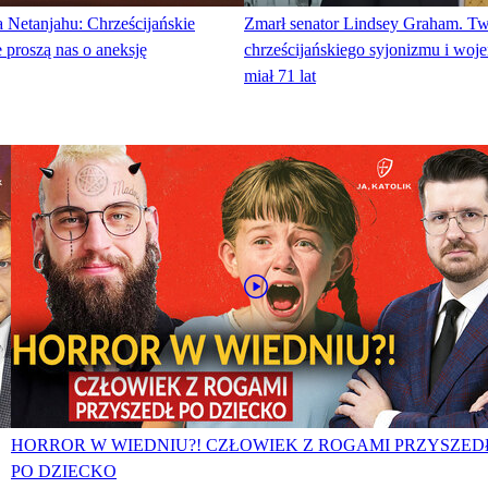
 Netanjahu: Chrześcijańskie
Zmarł senator Lindsey Graham. Tw
 proszą nas o aneksję
chrześcijańskiego syjonizmu i woje
miał 71 lat
HORROR W WIEDNIU?! CZŁOWIEK Z ROGAMI PRZYSZED
PO DZIECKO