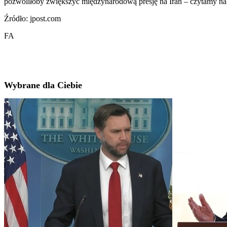
pozwoliłoby zwiększyć międzynarodową presję na Iran – czytamy na
Źródło: jpost.com
FA
Wybrane dla Ciebie