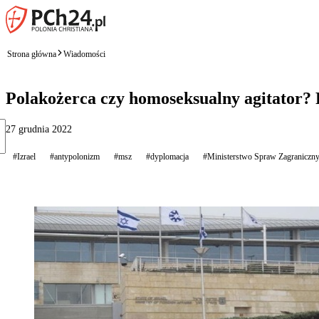
Strona główna
Wiadomości
Polakożerca czy homoseksualny agitator? P
27 grudnia 2022
#Izrael
#antypolonizm
#msz
#dyplomacja
#Ministerstwo Spraw Zagraniczn