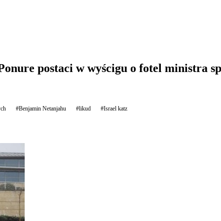
onure postaci w wyścigu o fotel ministra s
ych
#Benjamin Netanjahu
#likud
#Israel katz