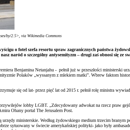
censes/by/2.5>, via Wikimedia Commons
W wyścigu o fotel szefa resortu spraw zagranicznych państwa żydo
nasz naród o szczególny antysemityzm – drugi zaś obnosi się ze swo
remiera Benjamina Netanjahu - pełnił już w przeszłości ministerski urząd
emityzmie Polaków „wyssanym z mlekiem matki”. Wbrew faktom history
rzymuje się od lat- przez pięć lat od 2015 r. pełnił rolę ministra wyw
 przywilejów lobby LGBT. „Zdecydowany adwokat na rzecz praw gejó
Amira Ohany portal The Jerusalem Post.
ą urzędy ministerskie. Według żydowskiego medium trzecim branym po
e sytuowany w świecie amerykańskiej polityki- jako były ambasador 