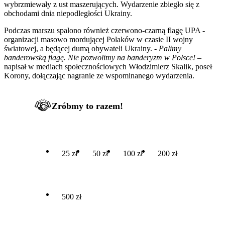
wybrzmiewały z ust maszerujących. Wydarzenie zbiegło się z
obchodami dnia niepodległości Ukrainy.
Podczas marszu spalono również czerwono-czarną flagę UPA -
organizacji masowo mordującej Polaków w czasie II wojny
światowej, a będącej dumą obywateli Ukrainy.
- Palimy
banderowską flagę. Nie pozwolimy na banderyzm w Polsce!
–
napisał w mediach społecznościowych Włodzimierz Skalik, poseł
Korony, dołączając nagranie ze wspominanego wydarzenia.
Zróbmy to razem!
25 zł
50 zł
100 zł
200 zł
500 zł