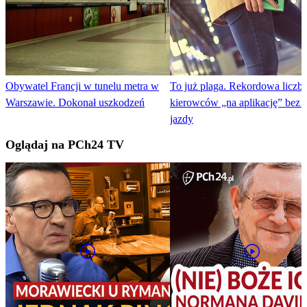
Obywatel Francji w tunelu metra w
To już plaga. Rekordowa liczb
Warszawie. Dokonał uszkodzeń
kierowców „na aplikację” bez 
jazdy
Oglądaj na PCh24 TV