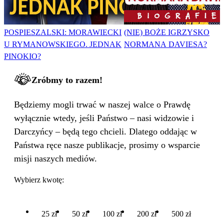
POSPIESZALSKI: MORAWIECKI
(NIE) BOŻE IGRZYSKO
U RYMANOWSKIEGO. JEDNAK
NORMANA DAVIESA?
PINOKIO?
Zróbmy to razem!
Będziemy mogli trwać w naszej walce o Prawdę
wyłącznie wtedy, jeśli Państwo – nasi widzowie i
Darczyńcy – będą tego chcieli. Dlatego oddając w
Państwa ręce nasze publikacje, prosimy o wsparcie
misji naszych mediów.
Wybierz kwotę:
25 zł
50 zł
100 zł
200 zł
500 zł