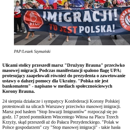
PAP/Leszek Szymański
Ulicami stolicy przeszedł marsz "Drużyny Brauna" przeciwko
masowej migracji. Podczas manifestancji spalono flagę UPA;
protesujący zaapelowali również do prezydenta o zawetowanie
ustawy o dalszej pomocy dla Ukrainy. "Polska nie jest
bankomatem" - napisano w mediach społecznościowych
Korony Brauna.
24 sierpnia działacze i sympatycy Konfederacji Korony Polskiej
protestowali na ulicach Warszawy przeciwko masowej imigracji.
Marsz pod hasłem "Stop Inwazji Imigrantów" rozpoczął się po
godz. 17 przed pomnikiem Wincentego Witosa na Placu Trzech
Krzyży, skąd przeszedł aż do Pałacu Prezydenckiego. "Polak w
Polsce gospodarzem" czy "Stop masowej imigracji" - takie hasła