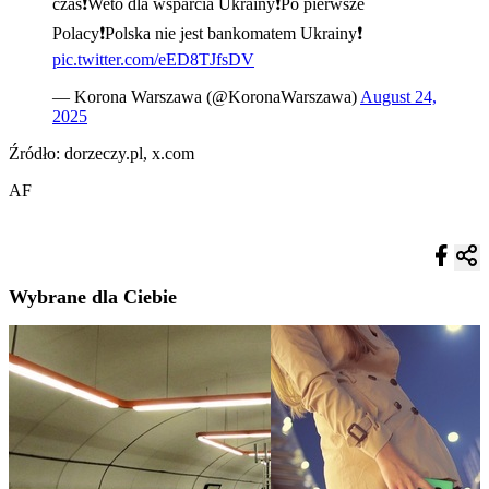
czas❗️Weto dla wsparcia Ukrainy❗️Po pierwsze
Polacy❗️Polska nie jest bankomatem Ukrainy❗️
pic.twitter.com/eED8TJfsDV
— Korona Warszawa (@KoronaWarszawa)
August 24,
2025
Źródło: dorzeczy.pl, x.com
AF
Wybrane dla Ciebie