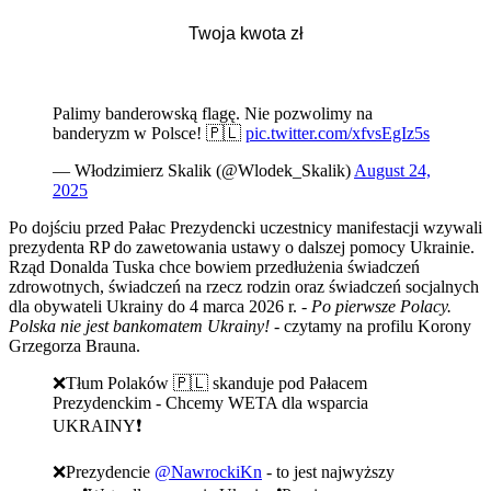
Palimy banderowską flagę. Nie pozwolimy na
banderyzm w Polsce! 🇵🇱
pic.twitter.com/xfvsEgIz5s
— Włodzimierz Skalik (@Wlodek_Skalik)
August 24,
2025
Po dojściu przed Pałac Prezydencki uczestnicy manifestacji wzywali
prezydenta RP do zawetowania ustawy o dalszej pomocy Ukrainie.
Rząd Donalda Tuska chce bowiem przedłużenia świadczeń
zdrowotnych, świadczeń na rzecz rodzin oraz świadczeń socjalnych
dla obywateli Ukrainy do 4 marca 2026 r.
- Po pierwsze Polacy.
Polska nie jest bankomatem Ukrainy!
- czytamy na profilu Korony
Grzegorza Brauna.
❌Tłum Polaków 🇵🇱 skanduje pod Pałacem
Prezydenckim - Chcemy WETA dla wsparcia
UKRAINY❗️
❌Prezydencie
@NawrockiKn
- to jest najwyższy