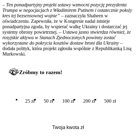
– Ten ponadpartyjny projekt ustawy wzmocni pozycję prezydenta
Trumpa w negocjacjach z Władimirem Putinem i ostatecznie położy
kres tej bezsensownej wojnie”
– zaznaczyła Shaheen w
oświadczeniu. Zapewniła, że w Kongresie nadal istnieje
ponadpartyjna zgoda, by wspierać walkę Ukrainy i dostarczać jej
systemy obrony powietrznej. –
Ustawa jasno stwierdza również, że
rosyjskie aktywa w Stanach Zjednoczonych powinny zostać
wykorzystane do pokrycia kosztów dostaw broni dla Ukrainy
–
dodała polityk, która projekt zgłosiła wspólnie z Republikanką Lisą
Murkowski.
Zróbmy to razem!
25 zł
50 zł
100 zł
200 zł
500 zł