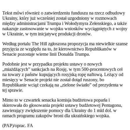
Tekst mówi również o zatwierdzeniu funduszu na rzecz odbudowy
Ukrainy, który już wcześniej został uzgodniony w rozmowach
między administracjami Trumpa i Wołodymyra Zełenskiego, a także
nakazuje zastosowanie w wojsku wniosków wyciągniętych z wojny
w Ukrainie, w tym inicjatywę produkcji dronów.
Według portalu The Hill zgłoszona propozycja ma niewielkie szanse
przyjęcia ze względu na to, że kierownictwo Republikanów w
Senacie pozostaje wierne linii Donalda Trumpa.
Podobnie jest w przypadku projektu ustawy o nowych
„miażdżących” sankcjach na Rosję, w tym 500-procentowych ceł
na towary z państw kupujących rosyjską ropę naftową. Leżący od
miesięcy w Senacie projekt nie został dotąd ruszony, bo
Republikanie wciąż czekają na „zielone światło” od prezydenta w
tej sprawie.
Mimo to w czwartek senacka komisja budżetowa poparła i
skierowała do głosowania projekt ustawy budżetowej Pentagonu,
zawierający zwiększenie pomocy dla Ukrainy do 1 mld dol. w
ramach programu zakupów broni dla ukraińskiego wojska.
(PAP)/oprac. FA