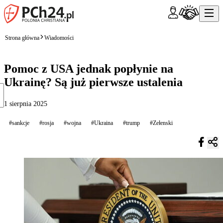
Strona główna
Wiadomości
Pomoc z USA jednak popłynie na
Ukrainę? Są już pierwsze ustalenia
1 sierpnia 2025
#sankcje
#rosja
#wojna
#Ukraina
#trump
#Zełenski