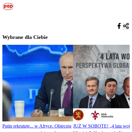
Wybrane dla Ciebie
Putin rekrutuje... w Afryce. Obiecują
JUŻ W SOBOTĘ! „4 lata wojn