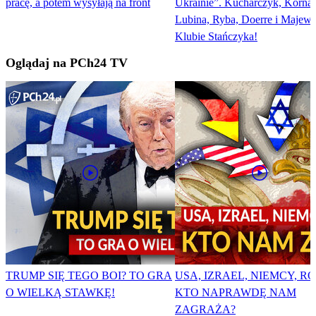
pracę, a potem wysyłają na front
Ukrainie”. Kucharczyk, Kornat
Lubina, Ryba, Doerre i Majew
Klubie Stańczyka!
Oglądaj na PCh24 TV
TRUMP SIĘ TEGO BOI? TO GRA
USA, IZRAEL, NIEMCY, RO
O WIELKĄ STAWKĘ!
KTO NAPRAWDĘ NAM
ZAGRAŻA?