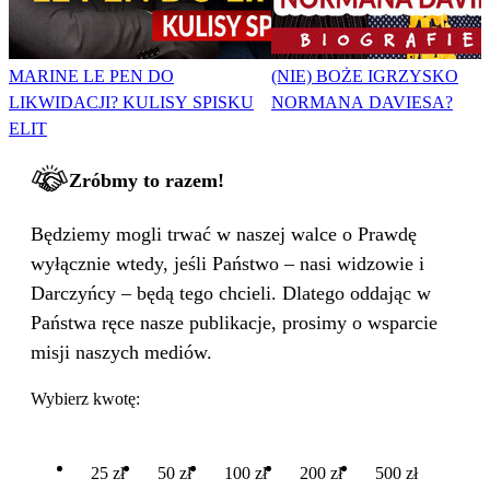
MARINE LE PEN DO
(NIE) BOŻE IGRZYSKO
LIKWIDACJI? KULISY SPISKU
NORMANA DAVIESA?
ELIT
Zróbmy to razem!
Będziemy mogli trwać w naszej walce o Prawdę
wyłącznie wtedy, jeśli Państwo – nasi widzowie i
Darczyńcy – będą tego chcieli. Dlatego oddając w
Państwa ręce nasze publikacje, prosimy o wsparcie
misji naszych mediów.
Wybierz kwotę:
25 zł
50 zł
100 zł
200 zł
500 zł