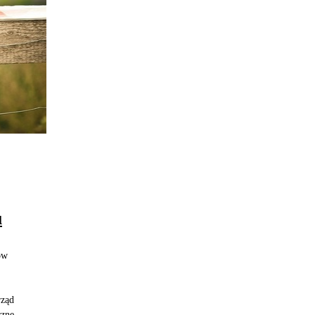
u
ów
rząd
czne,