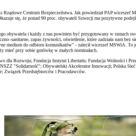
 Rządowe Centrum Bezpieczeństwa. Jak powiedział PAP wiceszef M
Okazuje się, że ponad 90 proc. obywateli Szwecji ma pozytywne podejś
samego obywatela i każdy z nas powinien być przygotowany w ramach s
iczno–sanitarne, zapas żywności, oświetlenie, które zadziała nam bez s
jedyne medium do odbioru komunikatów" - zalecił wiceszef MSWiA. To 
ży mieć przy sobie gotówkę w małych nominałach.
 dla Rozwoju; Fundacja Instytut Libertatis; Fundacja Wolności i Prze
NSZZ "Solidarność"; Obywatelski Akcelerator Innowacji; Polska Sie
te; Związek Przedsiębiorców i Pracodawców.