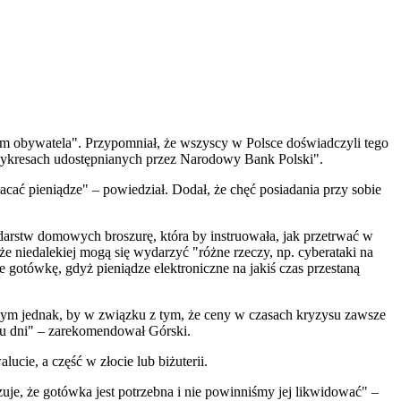
m obywatela". Przypomniał, że wszyscy w Polsce doświadczyli tego
wykresach udostępnianych przez Narodowy Bank Polski".
cać pieniądze" – powiedział. Dodał, że chęć posiadania przy sobie
darstw domowych broszurę, która by instruowała, jak przetrwać w
że niedalekiej mogą się wydarzyć "różne rzeczy, np. cyberataki na
e gotówkę, gdyż pieniądze elektroniczne na jakiś czas przestaną
bym jednak, by w związku z tym, że ceny w czasach kryzysu zawsze
miu dni" – zarekomendował Górski.
cie, a część w złocie lub biżuterii.
je, że gotówka jest potrzebna i nie powinniśmy jej likwidować" –