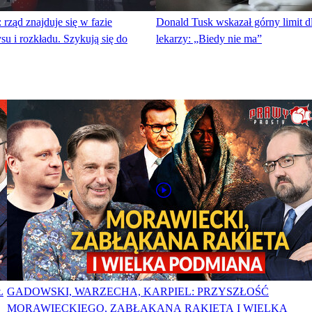
 rząd znajduje się w fazie
Donald Tusk wskazał górny limit 
su i rozkładu. Szykują się do
lekarzy: „Biedy nie ma”
Ł
GADOWSKI, WARZECHA, KARPIEL: PRZYSZŁOŚĆ
MORAWIECKIEGO, ZABŁĄKANA RAKIETA I WIELKA