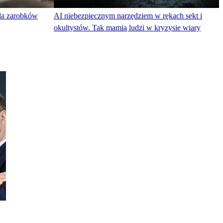
dla zarobków
AI niebezpiecznym narzędziem w rękach sekt i
okultystów. Tak mamią ludzi w kryzysie wiary