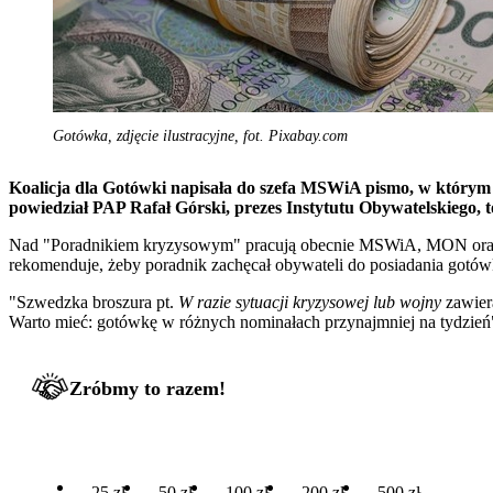
Gotówka, zdjęcie ilustracyjne, fot. Pixabay.com
Koalicja dla Gotówki napisała do szefa MSWiA pismo, w którym
powiedział PAP Rafał Górski, prezes Instytutu Obywatelskiego, t
Nad "Poradnikiem kryzysowym" pracują obecnie MSWiA, MON oraz R
rekomenduje, żeby poradnik zachęcał obywateli do posiadania gotów
"Szwedzka broszura pt.
W razie sytuacji kryzysowej lub wojny
zawier
Warto mieć: gotówkę w różnych nominałach przynajmniej na tydzień"
Zróbmy to razem!
25 zł
50 zł
100 zł
200 zł
500 zł