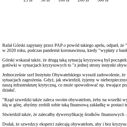
Rafał Górski zapytany przez PAP o powód takiego apelu, odparł, ż
w 2020 roku, podczas pandemii koronawirusa, kiedy "wypłaty z ban
Górski wskazał także, że drugą taką sytuacją kryzysową był począte
gotówki w sytuacjach kryzysowych to "z jednej strony instynkt obywa
Jednocześnie szef Instytutu Obywatelskiego wyraził zadowolenie, że
sytuacjach zagrożenia. Gdyż, jak stwierdził, żyjemy w niebezpieczny
naszą infrastrukturę krytyczną, co może spowodować np. trwające prz
działać.
"Rząd szwedzki także zaleca swoim obywatelom, żeby na wszelki wy
idą w górę, abyśmy zrobili sobie taką finansową zakładkę w postaci
Stwierdził także, że zalecałby dywersyfikację środków finansowych –
Dodał, że szwedzcy eksperci zalecają obywatelom, aby i bez kryzysu