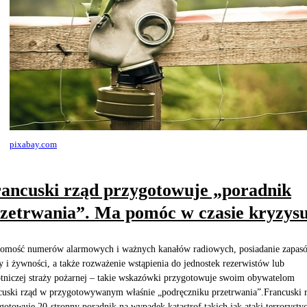
pixabay.com
ancuski rząd przygotowuje „poradnik
zetrwania”. Ma pomóc w czasie kryzys
omość numerów alarmowych i ważnych kanałów radiowych, posiadanie zapas
 i żywności, a także rozważenie wstąpienia do jednostek rezerwistów lub
tniczej straży pożarnej – takie wskazówki przygotowuje swoim obywatelom
cuski rząd w przygotowywanym właśnie „podręczniku przetrwania”.Francuski 
gotowuje 20-stronny poradnik na wypadek katastrof takich jak ataki terrorysty