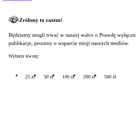
Zróbmy to razem!
Będziemy mogli trwać w naszej walce o Prawdę wyłącznie
publikacje, prosimy o wsparcie misji naszych mediów.
Wybierz kwotę:
25 zł
50 zł
100 zł
200 zł
500 zł