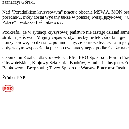
zaznaczył Górski.
Nad "Poradnikiem kryzysowym" pracują obecnie MSWiA, MON oraz
poradniku, który został wydany także w polskiej wersji językowej. "
Polsce" - wskazał Leśniakiewicz.
Podkreślił, że w sytuacji kryzysowej państwo nie zastąpi działań 
struktur państwa. "Miejmy zapas wody, niezbędne leki, środki higien
tranzystorowe, bo dzisiaj zapomnieliśmy, że to może być czasami 
dotyczącym wyposażenia plecaka ewakuacyjnego, podkreśla, że nale
Członkami Koalicji dla Gotówki są: ESG PRO Sp. z o.o.; Forum Prawo
Obywatelskich; Krajowy Sekretariat Banków, Handlu i Ubezpieczeń 
Bankowemu Bezprawiu; Tavex Sp. z o.o.; Warsaw Enterprise Institu
Źródło: PAP