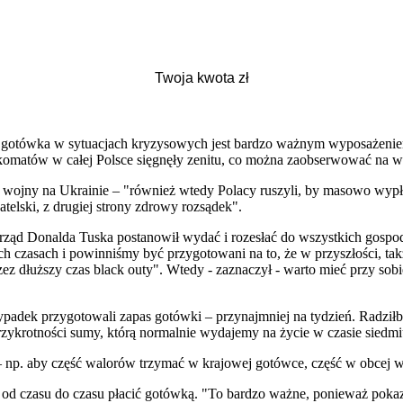
e "gotówka w sytuacjach kryzysowych jest bardzo ważnym wyposażenie
komatów w całej Polsce sięgnęły zenitu, co można zaobserwować na 
k wojny na Ukrainie – "również wtedy Polacy ruszyli, by masowo wypła
telski, z drugiej strony zdrowy rozsądek".
 rząd Donalda Tuska postanowił wydać i rozesłać do wszystkich gospo
ch czasach i powinniśmy być przygotowani na to, że w przyszłości, tak
ez dłuższy czas black outy". Wtedy - zaznaczył - warto mieć przy sobi
padek przygotowali zapas gotówki – przynajmniej na tydzień. Radził
 trzykrotności sumy, którą normalnie wydajemy na życie w czasie sied
 np. aby część walorów trzymać w krajowej gotówce, część w obcej walu
 od czasu do czasu płacić gotówką. "To bardzo ważne, ponieważ pokazu