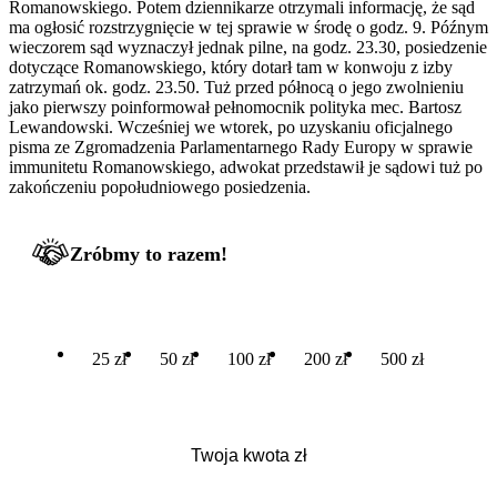
Romanowskiego. Potem dziennikarze otrzymali informację, że sąd
ma ogłosić rozstrzygnięcie w tej sprawie w środę o godz. 9. Późnym
wieczorem sąd wyznaczył jednak pilne, na godz. 23.30, posiedzenie
dotyczące Romanowskiego, który dotarł tam w konwoju z izby
zatrzymań ok. godz. 23.50. Tuż przed północą o jego zwolnieniu
jako pierwszy poinformował pełnomocnik polityka mec. Bartosz
Lewandowski. Wcześniej we wtorek, po uzyskaniu oficjalnego
pisma ze Zgromadzenia Parlamentarnego Rady Europy w sprawie
immunitetu Romanowskiego, adwokat przedstawił je sądowi tuż po
zakończeniu popołudniowego posiedzenia.
Zróbmy to razem!
25 zł
50 zł
100 zł
200 zł
500 zł