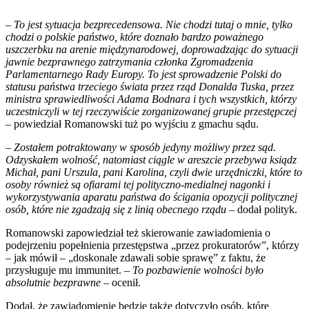
–
To jest sytuacja bezprecedensowa. Nie chodzi tutaj o mnie, tylko
chodzi o polskie państwo, które doznało bardzo poważnego
uszczerbku na arenie międzynarodowej, doprowadzając do sytuacji
jawnie bezprawnego zatrzymania członka Zgromadzenia
Parlamentarnego Rady Europy. To jest sprowadzenie Polski do
statusu państwa trzeciego świata przez rząd Donalda Tuska, przez
ministra sprawiedliwości Adama Bodnara i tych wszystkich, którzy
uczestniczyli w tej rzeczywiście zorganizowanej grupie przestępczej
– powiedział Romanowski tuż po wyjściu z gmachu sądu.
–
Zostałem potraktowany w sposób jedyny możliwy przez sąd.
Odzyskałem wolność, natomiast ciągle w areszcie przebywa ksiądz
Michał, pani Urszula, pani Karolina, czyli dwie urzędniczki, które to
osoby również są ofiarami tej polityczno-medialnej nagonki i
wykorzystywania aparatu państwa do ścigania opozycji politycznej
osób, które nie zgadzają się z linią obecnego rządu
– dodał polityk.
Romanowski zapowiedział też skierowanie zawiadomienia o
podejrzeniu popełnienia przestępstwa „przez prokuratorów”, którzy
– jak mówił – „doskonale zdawali sobie sprawę” z faktu, że
przysługuje mu immunitet. –
To pozbawienie wolności było
absolutnie bezprawne
– ocenił.
Dodał, że zawiadomienie będzie także dotyczyło osób, które