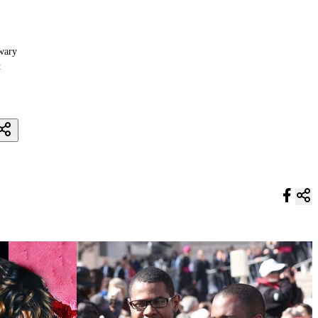
wary
t