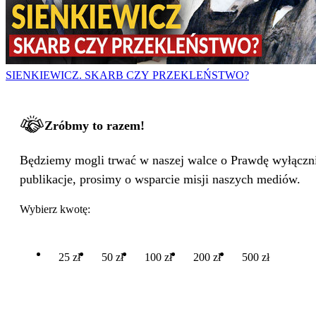
SIENKIEWICZ. SKARB CZY PRZEKLEŃSTWO?
Zróbmy to razem!
Będziemy mogli trwać w naszej walce o Prawdę wyłącznie
publikacje, prosimy o wsparcie misji naszych mediów.
Wybierz kwotę:
25 zł
50 zł
100 zł
200 zł
500 zł