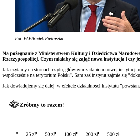
Fot. PAP/Radek Pietruszka
Na pożegnanie z Ministerstwem Kultury i Dziedzictwa Narodoweg
Rzeczypospolitej. Czym miałaby się zająć nowa instytucja i czy 
Jak czytamy na stronach rządu, głównym zadaniem nowej instytucji
współcześnie na terytorium Polski". Sam zaś instytut zajmie się "
Jak dowiadujemy się dalej, w efekcie działalności Instytutu "powsta
Zróbmy to razem!
25 zł
50 zł
100 zł
200 zł
500 zł