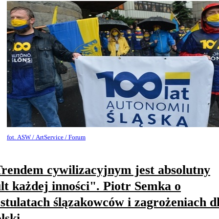
fot. ASW / ArtService / Forum
rendem cywilizacyjnym jest absolutny
lt każdej inności". Piotr Semka o
stulatach ślązakowców i zagrożeniach d
lski