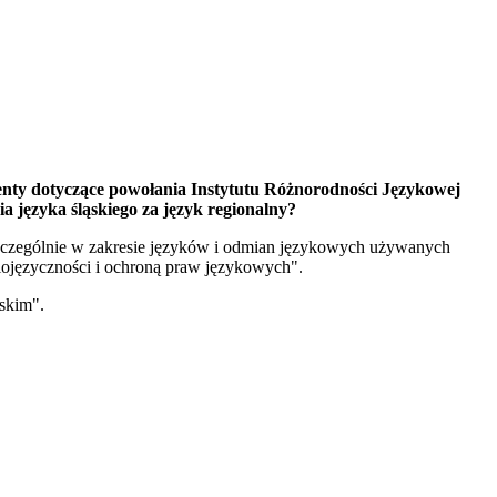
enty dotyczące powołania Instytutu Różnorodności Językowej
a języka śląskiego za język regionalny?
szczególnie w zakresie języków i odmian językowych używanych
lojęzyczności i ochroną praw językowych".
jskim".