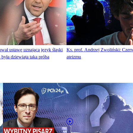
wał ustawę uznającą język śląski
Ks. prof. Andrzej Zwoliński: Czer
o była dziewiąta taka próba
ateizmu