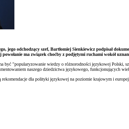
o, jego odchodzący szef, Bartłomiej Sienkiewicz podpisał dokum
jej powołanie ma związek choćby z podjętymi ruchami wokół uznani
 ma być "popularyzowanie wiedzy o różnorodności językowej Polski, 
dokumentowaniem naszego dziedzictwa językowego, funkcjonujących wie
ną rekomendacje dla polityki językowej na poziomie krajowym i europe