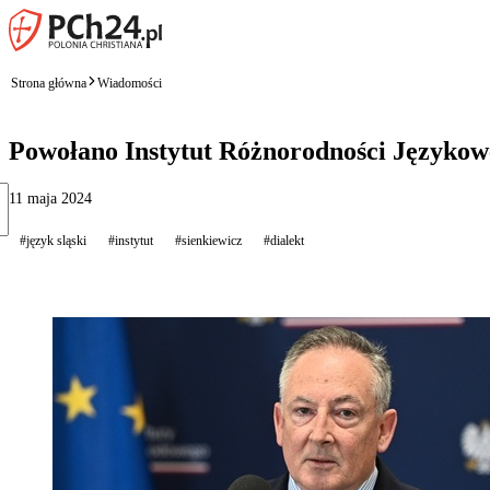
Strona główna
Wiadomości
Powołano Instytut Różnorodności Językowe
11 maja 2024
#język sląski
#instytut
#sienkiewicz
#dialekt