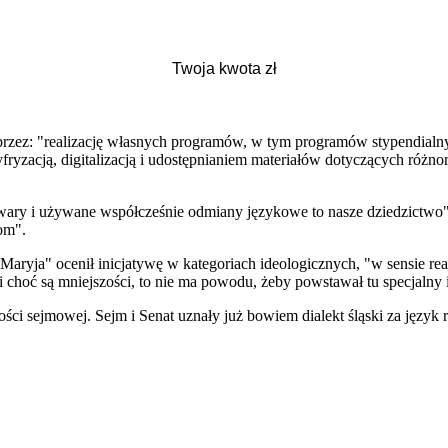
. poprzez: "realizację własnych programów, w tym programów stypendia
yzacją, digitalizacją i udostępnianiem materiałów dotyczących różno
ary i używane współcześnie odmiany językowe to nasze dziedzictwo" o
om".
aryja" ocenił inicjatywę w kategoriach ideologicznych, "w sensie rea
i choć są mniejszości, to nie ma powodu, żeby powstawał tu specjalny 
ości sejmowej. Sejm i Senat uznały już bowiem dialekt śląski za języ