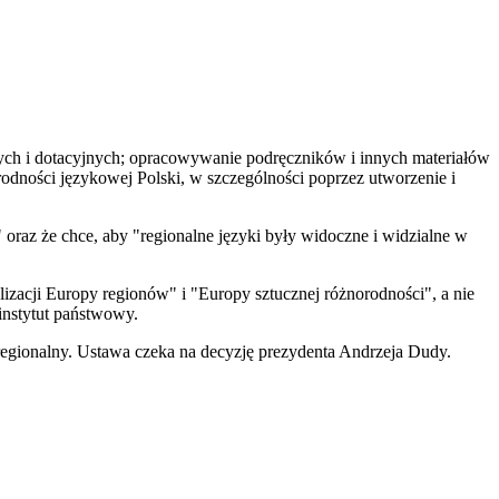
lnych i dotacyjnych; opracowywanie podręczników i innych materiałów
rodności językowej Polski, w szczególności poprzez utworzenie i
raz że chce, aby "regionalne języki były widoczne i widzialne w
lizacji Europy regionów" i "Europy sztucznej różnorodności", a nie
instytut państwowy.
k regionalny. Ustawa czeka na decyzję prezydenta Andrzeja Dudy.