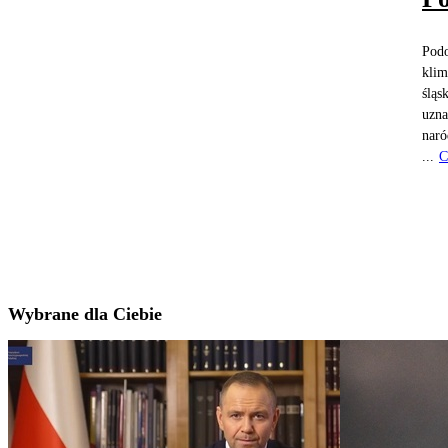
Podo
klim
śląs
uzna
naró
...
C
Wybrane dla Ciebie