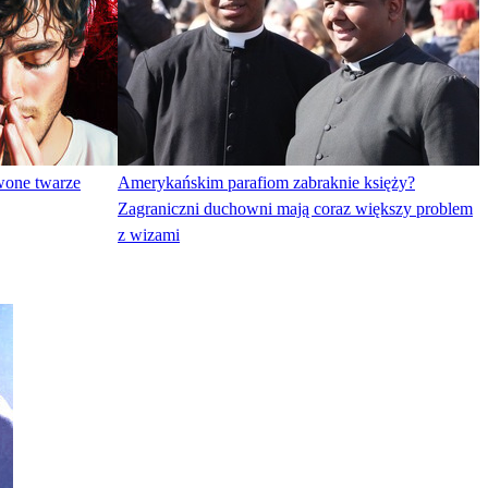
wone twarze
Amerykańskim parafiom zabraknie księży?
Zagraniczni duchowni mają coraz większy problem
z wizami