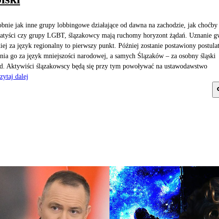
bnie jak inne grupy lobbingowe działające od dawna na zachodzie, jak choćby
atyści czy grupy LGBT, ślązakowcy mają ruchomy horyzont żądań. Uznanie g
kiej za język regionalny to pierwszy punkt. Później zostanie postawiony postula
nia go za język mniejszości narodowej, a samych Ślązaków – za osobny śląski
d. Aktywiści ślązakowscy będą się przy tym powoływać na ustawodawstwo
zytaj dalej