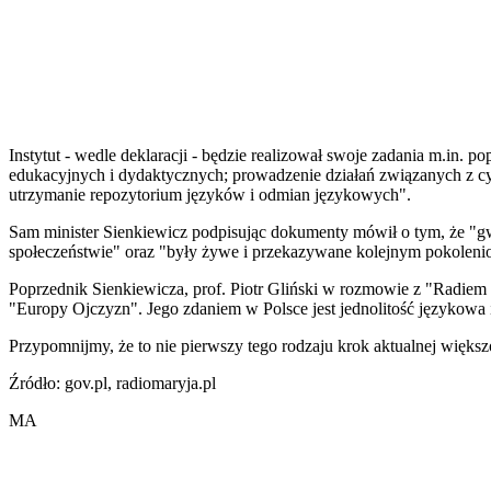
Instytut - wedle deklaracji - będzie realizował swoje zadania m.in
edukacyjnych i dydaktycznych; prowadzenie działań związanych z cyfr
utrzymanie repozytorium języków i odmian językowych".
Sam minister Sienkiewicz podpisując dokumenty mówił o tym, że "gw
społeczeństwie" oraz "były żywe i przekazywane kolejnym pokoleni
Poprzednik Sienkiewicza, prof. Piotr Gliński w rozmowie z "Radiem M
"Europy Ojczyzn". Jego zdaniem w Polsce jest jednolitość językowa 
Przypomnijmy, że to nie pierwszy tego rodzaju krok aktualnej większ
Źródło: gov.pl, radiomaryja.pl
MA