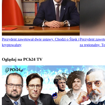
Prezydent zawetował dwie ustawy. Chodzi o Śląsk i
Prezydent zaweto
kryptowaluty
za regionalny. T
Oglądaj na PCh24 TV