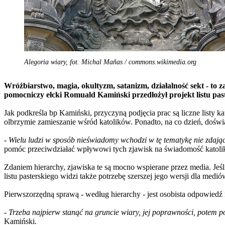
Alegoria wiary, fot. Michal Maňas / commons.wikimedia.org
Wróżbiarstwo, magia, okultyzm, satanizm, działalność sekt - to
pomocniczy ełcki Romuald Kamiński przedłożył projekt listu pas
Jak podkreśla bp Kamiński, przyczyną podjęcia prac są liczne listy ka
olbrzymie zamieszanie wśród katolików. Ponadto, na co dzień, doświa
-
Wielu ludzi w sposób nieświadomy wchodzi w tę tematykę nie zdając s
pomóc przeciwdziałać wpływowi tych zjawisk na świadomość katolikó
Zdaniem hierarchy, zjawiska te są mocno wspierane przez media. Je
listu pasterskiego widzi także potrzebę szerszej jego wersji dla medió
Pierwszorzędną sprawą - według hierarchy - jest osobista odpowiedź
-
Trzeba najpierw stanąć na gruncie wiary, jej poprawności, potem 
Kamiński.