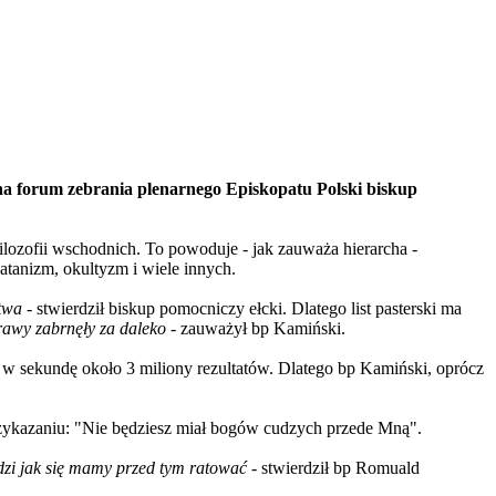
 na forum zebrania plenarnego Episkopatu Polski biskup
 filozofii wschodnich. To powoduje - jak zauważa hierarcha -
atanizm, okultyzm i wiele innych.
stwa
- stwierdził biskup pomocniczy ełcki. Dlatego list pasterski ma
prawy zabrnęły za daleko
- zauważył bp Kamiński.
w sekundę około 3 miliony rezultatów. Dlatego bp Kamiński, oprócz
przykazaniu: "Nie będziesz miał bogów cudzych przede Mną".
dzi jak się mamy przed tym ratować
- stwierdził bp Romuald