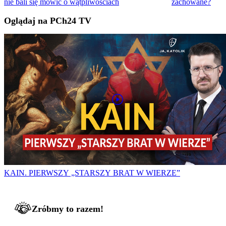
nie bali się mówić o wątpliwościach
zachowane?
Oglądaj na PCh24 TV
KAIN. PIERWSZY „STARSZY BRAT W WIERZE”
Zróbmy to razem!