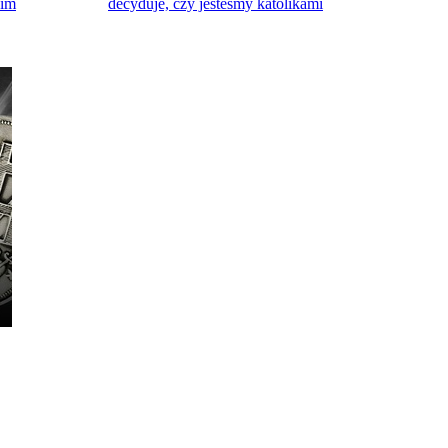
kim
decyduje, czy jesteśmy katolikami