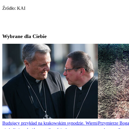
Źródło: KAI
Wybrane dla Ciebie
Budujący przykład na krakowskim synodzie. Wierni
Przymierze Boga