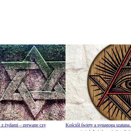
 z żydami – zerwane czy
Kościół święty a synagoga szatana