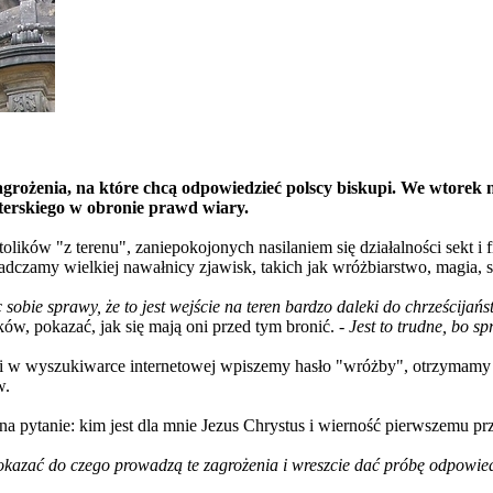
 zagrożenia, na które chcą odpowiedzieć polscy biskupi. We wtorek
terskiego w obronie prawd wiary.
tolików "z terenu", zaniepokojonych nasilaniem się działalności sekt i
dczamy wielkiej nawałnicy zjawisk, takich jak wróżbiarstwo, magia, s
obie sprawy, że to jest wejście na teren bardzo daleki do chrześcijań
w, pokazać, jak się mają oni przed tym bronić. -
Jest to trudne, bo s
śli w wyszukiwarce internetowej wpiszemy hasło "wróżby", otrzymamy 
w.
 na pytanie: kim jest dla mnie Jezus Chrystus i wierność pierwszemu 
pokazać do czego prowadzą te zagrożenia i wreszcie dać próbę odpowie