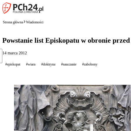
Strona główna
Wiadomości
Powstanie list Episkopatu w obronie prze
14 marca 2012
#episkopat
#wiara
#doktryna
#nauczanie
#zabobony