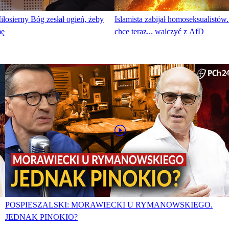
łosierny Bóg zesłał ogień, żeby
Islamista zabijał homoseksualistó
mę
chce teraz... walczyć z AfD
POSPIESZALSKI: MORAWIECKI U RYMANOWSKIEGO.
JEDNAK PINOKIO?