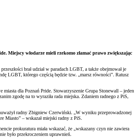
ide. Miejscy włodarze mieli rzekomo złamać prawo zwiększając
przeszłości brał udział w paradach LGBT, a także obejmował je
dę LGBT, którego częścią będzie tzw. „marsz równości”. Ratusz
e miasta dla Poznań Pride. Stowarzyszenie Grupa Stonewall – jeden
zanim zgodę na to wyraziła rada miejska. Zdaniem radnego z PiS,
” – zauważył radny Zbigniew Czerwiński. „W wyniku przeprowadzonej
e Miasto” – wskazał miejski radny z PiS.
umencie prokuratura miała wskazać, że „wskazany czyn nie zawiera
 nie było przekroczeniem uprawnień.