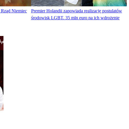
w. Rząd Niemiec
Premier Holandii zapowiada realizację postulatów
środowisk LGBT. 35 mln euro na ich wdrożenie