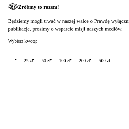
Zróbmy to razem!
Będziemy mogli trwać w naszej walce o Prawdę wyłącznie
publikacje, prosimy o wsparcie misji naszych mediów.
Wybierz kwotę:
25 zł
50 zł
100 zł
200 zł
500 zł