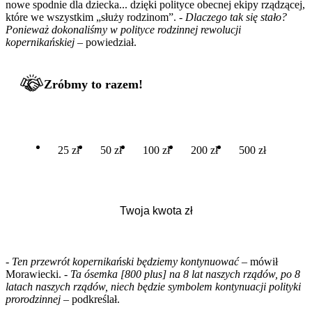
nowe spodnie dla dziecka... dzięki polityce obecnej ekipy rządzącej,
które we wszystkim „służy rodzinom”. -
Dlaczego tak się stało?
Ponieważ dokonaliśmy w polityce rodzinnej rewolucji
kopernikańskiej
– powiedział.
Zróbmy to razem!
25 zł
50 zł
100 zł
200 zł
500 zł
-
Ten przewrót kopernikański będziemy kontynuować
– mówił
Morawiecki. -
Ta ósemka [800 plus] na 8 lat naszych rządów, po 8
latach naszych rządów, niech będzie symbolem kontynuacji polityki
prorodzinnej
– podkreślał.