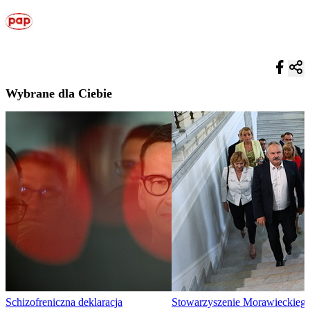
Wybrane dla Ciebie
Schizofreniczna deklaracja
Stowarzyszenie Morawieckieg