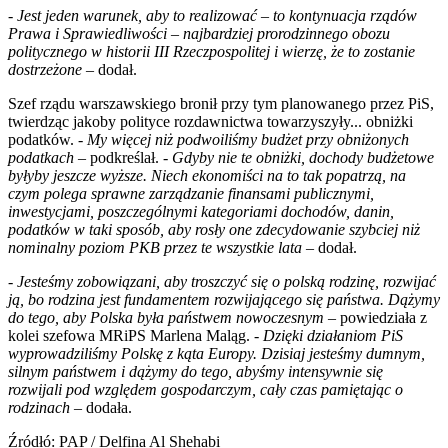
-
Jest jeden warunek, aby to realizować – to kontynuacja rządów
Prawa i Sprawiedliwości – najbardziej prorodzinnego obozu
politycznego w historii III Rzeczpospolitej i wierzę, że to zostanie
dostrzeżone
– dodał.
Szef rządu warszawskiego bronił przy tym planowanego przez PiS,
twierdząc jakoby polityce rozdawnictwa towarzyszyły... obniżki
podatków. -
My więcej niż podwoiliśmy budżet przy obniżonych
podatkach
– podkreślał. -
Gdyby nie te obniżki, dochody budżetowe
byłyby jeszcze wyższe. Niech ekonomiści na to tak popatrzą, na
czym polega sprawne zarządzanie finansami publicznymi,
inwestycjami, poszczególnymi kategoriami dochodów, danin,
podatków w taki sposób, aby rosły one zdecydowanie szybciej niż
nominalny poziom PKB przez te wszystkie lata
– dodał.
-
Jesteśmy zobowiązani, aby troszczyć się o polską rodzinę, rozwijać
ją, bo rodzina jest fundamentem rozwijającego się państwa. Dążymy
do tego, aby Polska była państwem nowoczesnym
– powiedziała z
kolei szefowa MRiPS Marlena Maląg. -
Dzięki działaniom PiS
wyprowadziliśmy Polskę z kąta Europy. Dzisiaj jesteśmy dumnym,
silnym państwem i dążymy do tego, abyśmy intensywnie się
rozwijali pod względem gospodarczym, cały czas pamiętając o
rodzinach
– dodała.
Źródłó: PAP / Delfina Al Shehabi