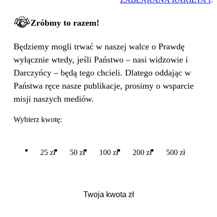
WIELKA PODMIANA
Zróbmy to razem!
Będziemy mogli trwać w naszej walce o Prawdę
wyłącznie wtedy, jeśli Państwo – nasi widzowie i
Darczyńcy – będą tego chcieli. Dlatego oddając w
Państwa ręce nasze publikacje, prosimy o wsparcie
misji naszych mediów.
Wybierz kwotę:
25 zł
50 zł
100 zł
200 zł
500 zł