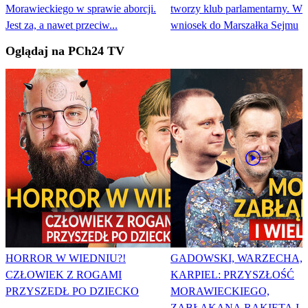
Morawieckiego w sprawie aborcji.
tworzy klub parlamentarny. Wp
Jest za, a nawet przeciw...
wniosek do Marszałka Sejmu
Oglądaj na PCh24 TV
HORROR W WIEDNIU?!
GADOWSKI, WARZECHA,
CZŁOWIEK Z ROGAMI
KARPIEL: PRZYSZŁOŚĆ
PRZYSZEDŁ PO DZIECKO
MORAWIECKIEGO,
ZABŁĄKANA RAKIETA I