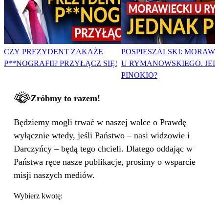
CZY PREZYDENT ZAKAŻE
POSPIESZALSKI: MORAWI
P**NOGRAFII? PRZYŁĄCZ SIĘ!
U RYMANOWSKIEGO. JE
PINOKIO?
Zróbmy to razem!
Będziemy mogli trwać w naszej walce o Prawdę
wyłącznie wtedy, jeśli Państwo – nasi widzowie i
Darczyńcy – będą tego chcieli. Dlatego oddając w
Państwa ręce nasze publikacje, prosimy o wsparcie
misji naszych mediów.
Wybierz kwotę: