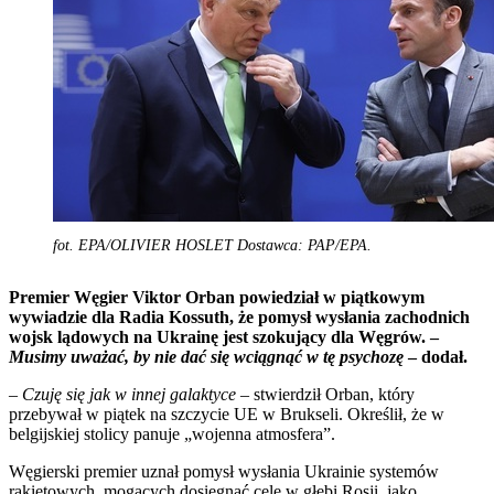
fot. EPA/OLIVIER HOSLET Dostawca: PAP/EPA.
Premier Węgier Viktor Orban powiedział w piątkowym
wywiadzie dla Radia Kossuth, że pomysł wysłania zachodnich
wojsk lądowych na Ukrainę jest szokujący dla Węgrów. –
Musimy uważać, by nie dać się wciągnąć w tę psychozę
– dodał.
–
Czuję się jak w innej galaktyce
– stwierdził Orban, który
przebywał w piątek na szczycie UE w Brukseli. Określił, że w
belgijskiej stolicy panuje „wojenna atmosfera”.
Węgierski premier uznał pomysł wysłania Ukrainie systemów
rakietowych, mogących dosięgnąć cele w głębi Rosji, jako