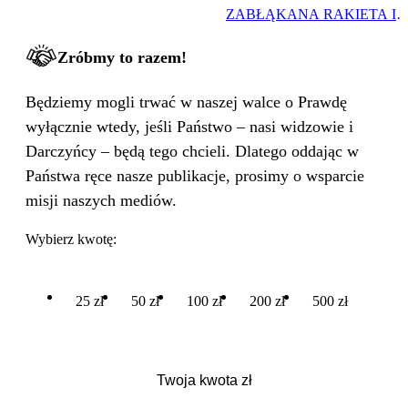
ZABŁĄKANA RAKIETA I
WIELKA PODMIANA
Zróbmy to razem!
Będziemy mogli trwać w naszej walce o Prawdę
wyłącznie wtedy, jeśli Państwo – nasi widzowie i
Darczyńcy – będą tego chcieli. Dlatego oddając w
Państwa ręce nasze publikacje, prosimy o wsparcie
misji naszych mediów.
Wybierz kwotę:
25 zł
50 zł
100 zł
200 zł
500 zł