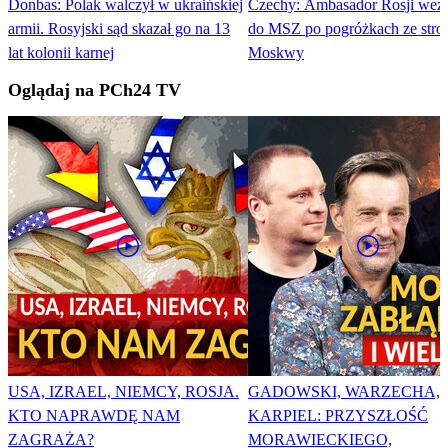
Donbas: Polak walczył w ukraińskiej
Czechy: Ambasador Rosji we
armii. Rosyjski sąd skazał go na 13
do MSZ po pogróżkach ze stro
lat kolonii karnej
Moskwy
Oglądaj na PCh24 TV
USA, IZRAEL, NIEMCY, ROSJA.
GADOWSKI, WARZECHA,
KTO NAPRAWDĘ NAM
KARPIEL: PRZYSZŁOŚĆ
ZAGRAŻA?
MORAWIECKIEGO,