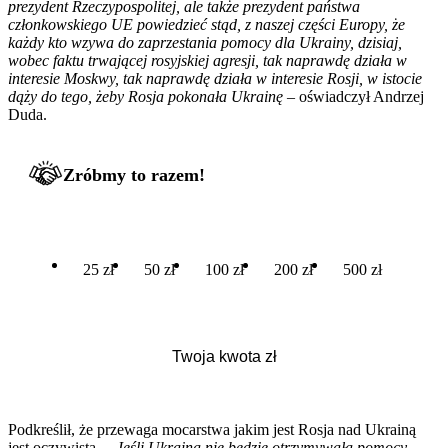
prezydent Rzeczypospolitej, ale także prezydent państwa
członkowskiego UE powiedzieć stąd, z naszej części Europy, że
każdy kto wzywa do zaprzestania pomocy dla Ukrainy, dzisiaj,
wobec faktu trwającej rosyjskiej agresji, tak naprawdę działa w
interesie Moskwy, tak naprawdę działa w interesie Rosji, w istocie
dąży do tego, żeby Rosja pokonała Ukrainę
– oświadczył Andrzej
Duda.
Zróbmy to razem!
25 zł
50 zł
100 zł
200 zł
500 zł
Podkreślił, że przewaga mocarstwa jakim jest Rosja nad Ukrainą
jest oczywista. –
Jeśli Ukraina nie będzie otrzymywała pomocy,