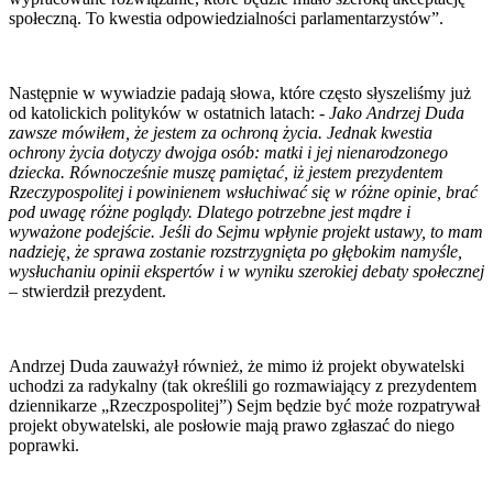
społeczną. To kwestia odpowiedzialności parlamentarzystów”.
Następnie w wywiadzie padają słowa, które często słyszeliśmy już
od katolickich polityków w ostatnich latach: -
Jako Andrzej Duda
zawsze mówiłem, że jestem za ochroną życia. Jednak kwestia
ochrony życia dotyczy dwojga osób: matki i jej nienarodzonego
dziecka. Równocześnie muszę pamiętać, iż jestem prezydentem
Rzeczypospolitej i powinienem wsłuchiwać się w różne opinie, brać
pod uwagę różne poglądy. Dlatego potrzebne jest mądre i
wyważone podejście. Jeśli do Sejmu wpłynie projekt ustawy, to mam
nadzieję, że sprawa zostanie rozstrzygnięta po głębokim namyśle,
wysłuchaniu opinii ekspertów i w wyniku szerokiej debaty społecznej
–
stwierdził prezydent.
Andrzej Duda zauważył również, że mimo iż projekt obywatelski
uchodzi za radykalny (tak określili go rozmawiający z prezydentem
dziennikarze „Rzeczpospolitej”) Sejm będzie być może rozpatrywał
projekt obywatelski, ale posłowie mają prawo zgłaszać do niego
poprawki.