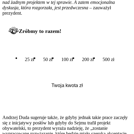
nad żadnym projektem w tej sprawie. A zatem emocjonalna
dyskusja, która rozgorzała, jest przedwczesna –
zauważył
prezydent.
Zróbmy to razem!
25 zł
50 zł
100 zł
200 zł
500 zł
Andrzej Duda sugeruje także, że gdyby jednak takie prace zaczęły
się z inicjatywy posłów lub gdyby do Sejmu trafił projekt
obywatelski, to prezydent wyraża nadzieję, że „zostanie
wypracowane rozwiązanie, które będzie miało szeroką akceptację