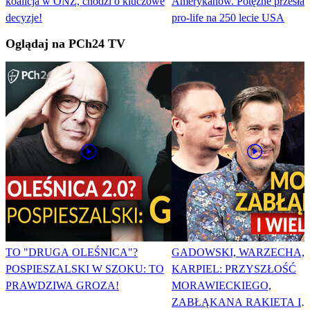
koalicja w ONZ, chodzi o kluczowe
Amerykanów. Potężne przesłan
decyzje!
pro-life na 250 lecie USA
Oglądaj na PCh24 TV
TO "DRUGA OLEŚNICA"?
GADOWSKI, WARZECHA,
POSPIESZALSKI W SZOKU: TO
KARPIEL: PRZYSZŁOŚĆ
PRAWDZIWA GROZA!
MORAWIECKIEGO,
ZABŁĄKANA RAKIETA I