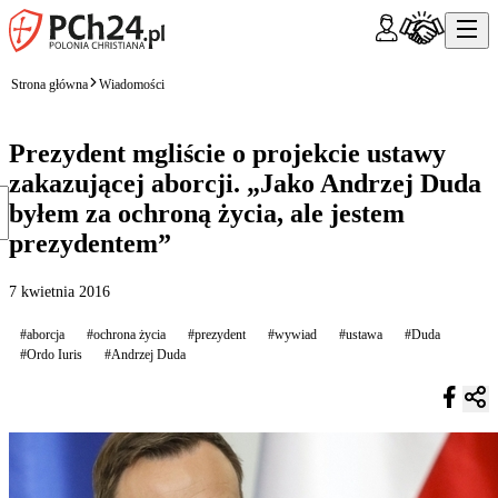
Strona główna
Wiadomości
Prezydent mgliście o projekcie ustawy
zakazującej aborcji. „Jako Andrzej Duda
byłem za ochroną życia, ale jestem
prezydentem”
7 kwietnia 2016
#aborcja
#ochrona życia
#prezydent
#wywiad
#ustawa
#Duda
#Ordo Iuris
#Andrzej Duda