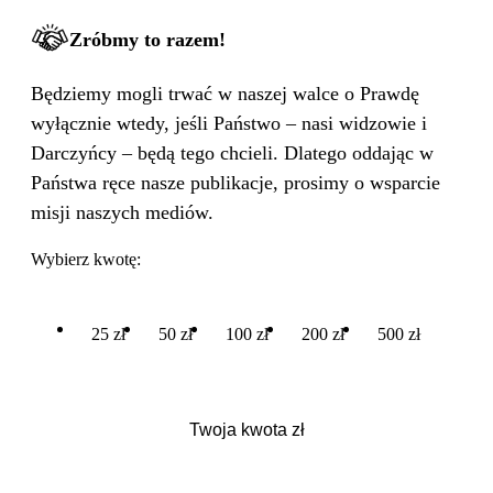
WIELKA PODMIANA
Zróbmy to razem!
Będziemy mogli trwać w naszej walce o Prawdę
wyłącznie wtedy, jeśli Państwo – nasi widzowie i
Darczyńcy – będą tego chcieli. Dlatego oddając w
Państwa ręce nasze publikacje, prosimy o wsparcie
misji naszych mediów.
Wybierz kwotę:
25 zł
50 zł
100 zł
200 zł
500 zł