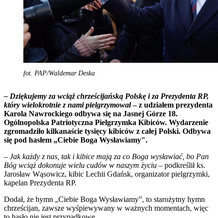
fot. PAP/Waldemar Deska
– Dziękujemy za wciąż chrześcijańską Polskę i za Prezydenta RP,
który wielokrotnie z nami pielgrzymował
– z udziałem prezydenta
Karola Nawrockiego odbywa się na Jasnej Górze 18.
Ogólnopolska Patriotyczna Pielgrzymka Kibiców. Wydarzenie
zgromadziło kilkanaście tysięcy kibiców z całej Polski. Odbywa
się pod hasłem „Ciebie Boga Wysławiamy".
– Jak każdy z nas, tak i kibice mają za co Boga wysławiać, bo Pan
Bóg wciąż dokonuje wielu cudów w naszym życiu –
podkreślił ks.
Jarosław Wąsowicz, kibic Lechii Gdańsk, organizator pielgrzymki,
kapelan Prezydenta RP.
Dodał, że hymn „Ciebie Boga Wysławiamy”, to starożytny hymn
chrześcijan, zawsze wyśpiewywany w ważnych momentach, więc
to hasło nie jest przypadkowe.