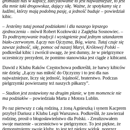
gromadzi nas w kaplicy, zdecydowanie to jest najważniejsze, to jest
dla mnie taki drogowskaz, dający siłę. Ważne, że spotykamy się z
ludźmi, którzy mają podobną pasję, a jedność buduje –
powiedział
kibic.
– Jesteśmy tutaj ponad podziałami i dla naszego lepszego
zjednoczenia –
mówił Robert Kozłowski z Zagłębia Sosnowiec.
–
To podtrzymywanie tradycji i wystąpienie pod jednym sztandarem
biało-czerwonym. Łączy nas Ojczyzna, Bóg, wiara. Tutaj czuje się
zawsze jedność, siłę, pomoc od naszej Maryi, Królowej Polski
–
podkreślał kibic i zwrócił uwagę, że jest dumny, że w pielgrzymce
uczestniczy prezydent, że pomimo stanowiska jest ciągle z kibicami.
Dawid z Klubu Raków Częstochowa podkreślił, że barwy kibiców
nie dzielą: „Łączy nas miłość do Ojczyzny i to jest dla nas
najważniejsze, liczy się jedność, lojalność, braterstwo. Podczas
pielgrzymki powierzamy też naszych piłkarzy”.
– Stadion jest zostawiony na drugim planie, w tym momencie nie
ma podziałów
– powiedziała Marta z Motora Lublin.
Po raz pierwszy z całą rodziną, z żoną Agnieszką i synem Kacprem
przybył Dariusz z Klubu Legii Warszawa. Podkreślił, że zawierzał
rodzinę, prosił o błogosławieństwo dla Polski. - Zrealizowałem
swoje marzenie - uczestnictwo w pielgrzymce. To jest piękne, że
demonstrujemy swoje kluby, to jest też piękny widok, poprzez