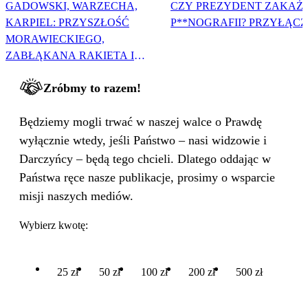
GADOWSKI, WARZECHA,
CZY PREZYDENT ZAKAŻ
KARPIEL: PRZYSZŁOŚĆ
P**NOGRAFII? PRZYŁĄCZ 
MORAWIECKIEGO,
ZABŁĄKANA RAKIETA I
WIELKA PODMIANA
Zróbmy to razem!
Będziemy mogli trwać w naszej walce o Prawdę
wyłącznie wtedy, jeśli Państwo – nasi widzowie i
Darczyńcy – będą tego chcieli. Dlatego oddając w
Państwa ręce nasze publikacje, prosimy o wsparcie
misji naszych mediów.
Wybierz kwotę:
25 zł
50 zł
100 zł
200 zł
500 zł