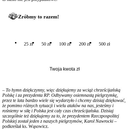
Zróbmy to razem!
25 zł
50 zł
100 zł
200 zł
500 zł
– To hymn dziękczynny, więc dziękujemy za wciąż chrześcijańską
Polskę i za prezydenta RP. Odbywamy osiemnastą pielgrzymkę,
przez te lata bardzo wiele się wydarzyło i chcemy dzisiaj dziękować,
że pomimo różnych sytuacji i wielu ataków na nas, jesteśmy i
rośniemy w siłę i Polska jest cały czas chrześcijańska. Dzisiaj
szczególnie też dziękujemy za to, że prezydentem Rzeczpospolitej
Polskiej został jeden z naszych pielgrzymów, Karol Nawrocki
–
podkreślał ks. Wąsowicz.