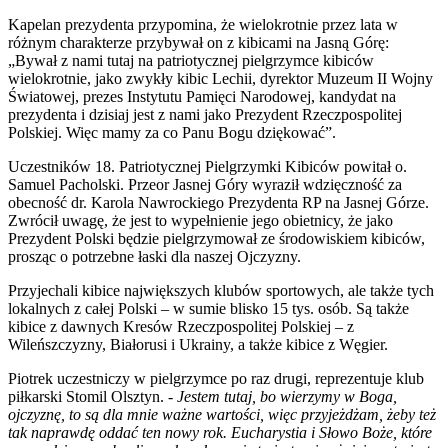
Kapelan prezydenta przypomina, że wielokrotnie przez lata w
różnym charakterze przybywał on z kibicami na Jasną Górę:
„Bywał z nami tutaj na patriotycznej pielgrzymce kibiców
wielokrotnie, jako zwykły kibic Lechii, dyrektor Muzeum II Wojny
Światowej, prezes Instytutu Pamięci Narodowej, kandydat na
prezydenta i dzisiaj jest z nami jako Prezydent Rzeczpospolitej
Polskiej. Więc mamy za co Panu Bogu dziękować”.
Uczestników 18. Patriotycznej Pielgrzymki Kibiców powitał o.
Samuel Pacholski. Przeor Jasnej Góry wyraził wdzięczność za
obecność dr. Karola Nawrockiego Prezydenta RP na Jasnej Górze.
Zwrócił uwagę, że jest to wypełnienie jego obietnicy, że jako
Prezydent Polski będzie pielgrzymował ze środowiskiem kibiców,
prosząc o potrzebne łaski dla naszej Ojczyzny.
Przyjechali kibice największych klubów sportowych, ale także tych
lokalnych z całej Polski – w sumie blisko 15 tys. osób. Są także
kibice z dawnych Kresów Rzeczpospolitej Polskiej – z
Wileńszczyzny, Białorusi i Ukrainy, a także kibice z Węgier.
Piotrek uczestniczy w pielgrzymce po raz drugi, reprezentuje klub
piłkarski Stomil Olsztyn.
- Jestem tutaj, bo wierzymy w Boga,
ojczyznę, to są dla mnie ważne wartości, więc przyjeżdżam, żeby też
tak naprawdę oddać ten nowy rok. Eucharystia i Słowo Boże, które