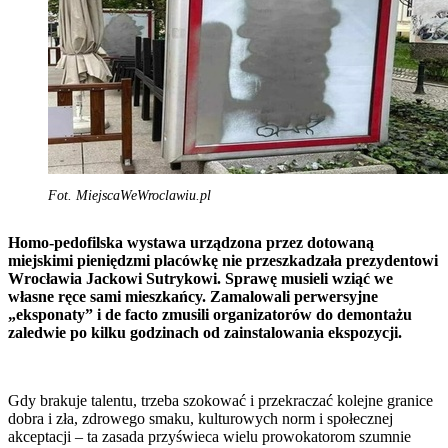
Fot. MiejscaWeWroclawiu.pl
Homo-pedofilska wystawa urządzona przez dotowaną
miejskimi pieniędzmi placówkę nie przeszkadzała prezydentowi
Wrocławia Jackowi Sutrykowi. Sprawę musieli wziąć we
własne ręce sami mieszkańcy. Zamalowali perwersyjne
„eksponaty” i de facto zmusili organizatorów do demontażu
zaledwie po kilku godzinach od zainstalowania ekspozycji.
Gdy brakuje talentu, trzeba szokować i przekraczać kolejne granice
dobra i zła, zdrowego smaku, kulturowych norm i społecznej
akceptacji – ta zasada przyświeca wielu prowokatorom szumnie