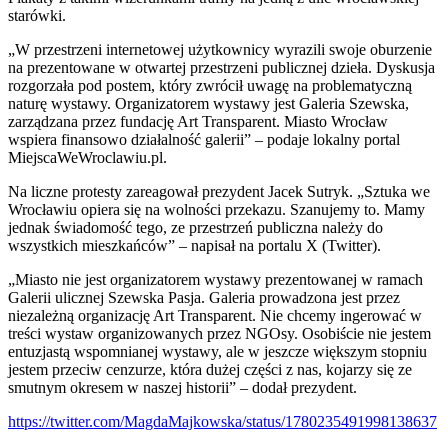
starówki.
„W przestrzeni internetowej użytkownicy wyrazili swoje oburzenie
na prezentowane w otwartej przestrzeni publicznej dzieła. Dyskusja
rozgorzała pod postem, który zwrócił uwagę na problematyczną
naturę wystawy. Organizatorem wystawy jest Galeria Szewska,
zarządzana przez fundację Art Transparent. Miasto Wrocław
wspiera finansowo działalność galerii” – podaje lokalny portal
MiejscaWeWroclawiu.pl.
Na liczne protesty zareagował prezydent Jacek Sutryk. „Sztuka we
Wrocławiu opiera się na wolności przekazu. Szanujemy to. Mamy
jednak świadomość tego, ze przestrzeń publiczna należy do
wszystkich mieszkańców” – napisał na portalu X (Twitter).
„Miasto nie jest organizatorem wystawy prezentowanej w ramach
Galerii ulicznej Szewska Pasja. Galeria prowadzona jest przez
niezależną organizację Art Transparent. Nie chcemy ingerować w
treści wystaw organizowanych przez NGOsy. Osobiście nie jestem
entuzjastą wspomnianej wystawy, ale w jeszcze większym stopniu
jestem przeciw cenzurze, która dużej części z nas, kojarzy się ze
smutnym okresem w naszej historii” – dodał prezydent.
https://twitter.com/MagdaMajkowska/status/1780235491998138637