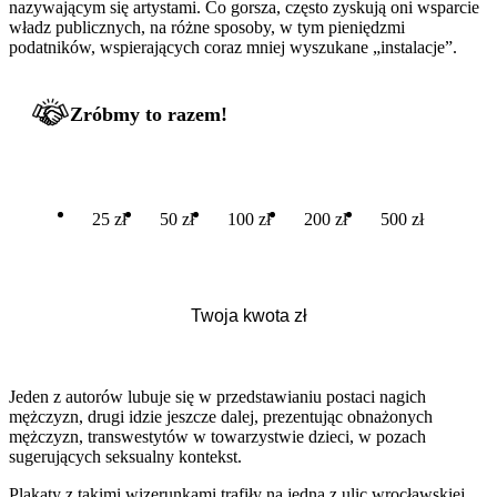
nazywającym się artystami. Co gorsza, często zyskują oni wsparcie
władz publicznych, na różne sposoby, w tym pieniędzmi
podatników, wspierających coraz mniej wyszukane „instalacje”.
Zróbmy to razem!
25 zł
50 zł
100 zł
200 zł
500 zł
Jeden z autorów lubuje się w przedstawianiu postaci nagich
mężczyzn, drugi idzie jeszcze dalej, prezentując obnażonych
mężczyzn, transwestytów w towarzystwie dzieci, w pozach
sugerujących seksualny kontekst.
Plakaty z takimi wizerunkami trafiły na jedną z ulic wrocławskiej