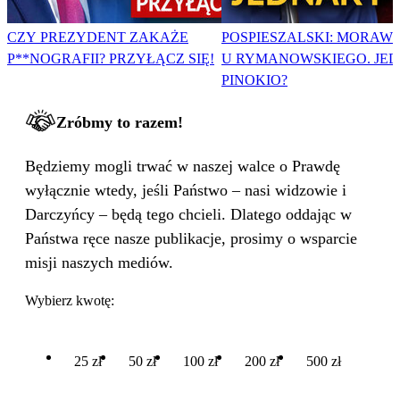
CZY PREZYDENT ZAKAŻE
POSPIESZALSKI: MORAWI
P**NOGRAFII? PRZYŁĄCZ SIĘ!
U RYMANOWSKIEGO. JE
PINOKIO?
Zróbmy to razem!
Będziemy mogli trwać w naszej walce o Prawdę
wyłącznie wtedy, jeśli Państwo – nasi widzowie i
Darczyńcy – będą tego chcieli. Dlatego oddając w
Państwa ręce nasze publikacje, prosimy o wsparcie
misji naszych mediów.
Wybierz kwotę:
25 zł
50 zł
100 zł
200 zł
500 zł