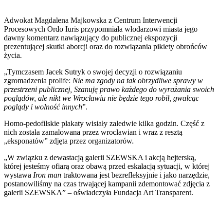
Adwokat Magdalena Majkowska z Centrum Interwencji
Procesowych Ordo Iuris przypomniała włodarzowi miasta jego
dawny komentarz nawiązujący do publicznej ekspozycji
prezentującej skutki aborcji oraz do rozwiązania pikiety obrońców
życia.
„Tymczasem Jacek Sutryk o swojej decyzji o rozwiązaniu
zgromadzenia prolife:
Nie ma zgody na tak obrzydliwe sprawy w
przestrzeni publicznej, Szanuję prawo każdego do wyrażania swoich
poglądów, ale nikt we Wrocławiu nie będzie tego robił, gwałcąc
poglądy i wolność innych
”.
Homo-pedofilskie plakaty wisiały zaledwie kilka godzin. Część z
nich została zamalowana przez wrocławian i wraz z resztą
„eksponatów” zdjęta przez organizatorów.
„W związku z dewastacją galerii SZEWSKA i akcją hejterską,
której jesteśmy ofiarą oraz obawą przed eskalacją sytuacji, w której
wystawa
Iron man
traktowana jest bezrefleksyjnie i jako narzędzie,
postanowiliśmy na czas trwającej kampanii zdemontować zdjęcia z
galerii SZEWSKA” – oświadczyła Fundacja Art Transparent.