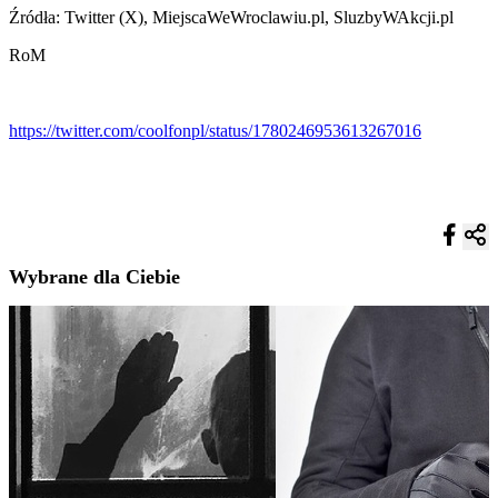
Źródła: Twitter (X), MiejscaWeWroclawiu.pl, SluzbyWAkcji.pl
RoM
https://twitter.com/coolfonpl/status/1780246953613267016
Wybrane dla Ciebie