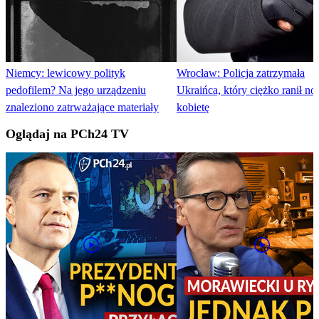
Niemcy: lewicowy polityk
Wrocław: Policja zatrzymała
pedofilem? Na jego urządzeniu
Ukraińca, który ciężko ranił n
znaleziono zatrważające materiały
kobietę
Oglądaj na PCh24 TV