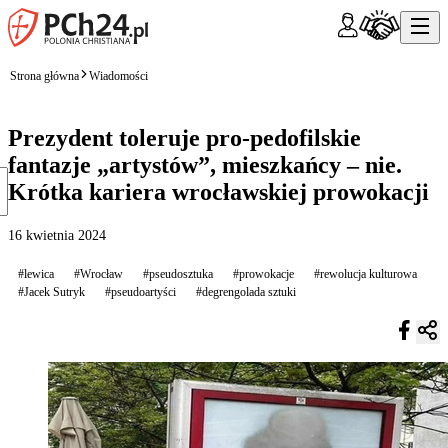
Strona główna
Wiadomości
Prezydent toleruje pro-pedofilskie
fantazje „artystów”, mieszkańcy – nie.
Krótka kariera wrocławskiej prowokacji
16 kwietnia 2024
#lewica
#Wrocław
#pseudosztuka
#prowokacje
#rewolucja kulturowa
#Jacek Sutryk
#pseudoartyści
#degrengolada sztuki