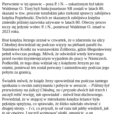
Pierwotnie w tej sprawie – poza P. i N. – oskarżonym był także
Waldemar O. Trzej byli funkcjonariusze SB zostali w latach 80.
skazani w tzw. procesie toruńskim jako rzekomi sprawcy zabójstwa
księdza Popiełuszki. Dwóch ze skazanych zabójstwa księdza
zmieniło później nazwiska używane w latach 80. Obecny proces
toczy się jedynie wobec P. i N., ponieważ Waldemar O. zmarł w
2023 roku.
Brat księdza Jerzego zeznał w czwartek, że o zdarzeniu na ulicy
Chłodnej dowiedział się podczas wizyty na plebanii parafii św.
Stanisława Kostki na warszawskim Żoliborzu, gdzie Błogosławiony
pełnił wówczas posługę. Mówił, że odwiedził wtedy krewnego
przed swoim trzymiesięcznym wyjazdem do pracy w Niemczech.
Podkreślił, że tego dnia widział się z księdzem Jerzym po raz
ostatni, ponieważ ten został porwany i zamordowany podczas jego
pobytu za granicą.
Świadek mówił, że ksiądz Jerzy opowiedział mu podczas tamtego
spotkania o swoim zatrzymaniu i pobycie w areszcie. –
Później był
przewieziony na (ulicę) Chłodną, no i przyszło dwóch lub trzech i
zaczęli robić rewizję, tak opowiadał
– mówił brat duchownego.
Powiedział, że w stojącej w mieszkaniu księdza leżance była
pęknięta sprężyna, co sprawiało, że łóżko należało otwierać z
drugiej strony. –
I ci, co przyszli, to od razu tak jakby wiedzieli, jak
to się otwiera. I zaczęli wyjmować ulotki, amunicję, a on