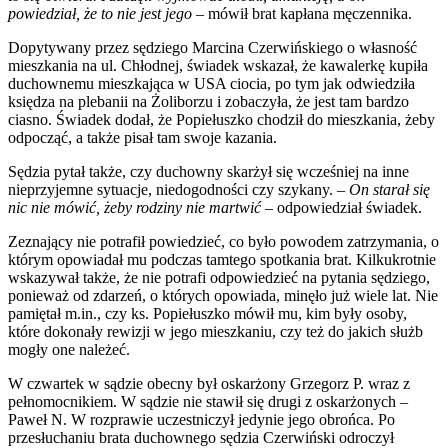
powiedział, że to nie jest jego
– mówił brat kapłana męczennika.
Dopytywany przez sędziego Marcina Czerwińskiego o własność
mieszkania na ul. Chłodnej, świadek wskazał, że kawalerkę kupiła
duchownemu mieszkająca w USA ciocia, po tym jak odwiedziła
księdza na plebanii na Żoliborzu i zobaczyła, że jest tam bardzo
ciasno. Świadek dodał, że Popiełuszko chodził do mieszkania, żeby
odpocząć, a także pisał tam swoje kazania.
Sędzia pytał także, czy duchowny skarżył się wcześniej na inne
nieprzyjemne sytuacje, niedogodności czy szykany. –
On starał się
nic nie mówić, żeby rodziny nie martwić
– odpowiedział świadek.
Zeznający nie potrafił powiedzieć, co było powodem zatrzymania, o
którym opowiadał mu podczas tamtego spotkania brat. Kilkukrotnie
wskazywał także, że nie potrafi odpowiedzieć na pytania sędziego,
ponieważ od zdarzeń, o których opowiada, minęło już wiele lat. Nie
pamiętał m.in., czy ks. Popiełuszko mówił mu, kim były osoby,
które dokonały rewizji w jego mieszkaniu, czy też do jakich służb
mogły one należeć.
W czwartek w sądzie obecny był oskarżony Grzegorz P. wraz z
pełnomocnikiem. W sądzie nie stawił się drugi z oskarżonych –
Paweł N. W rozprawie uczestniczył jedynie jego obrońca. Po
przesłuchaniu brata duchownego sędzia Czerwiński odroczył