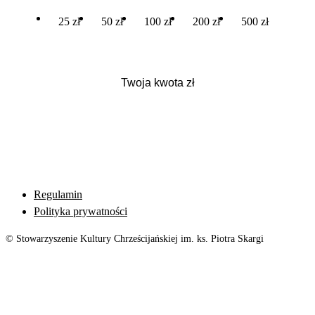
25 zł
50 zł
100 zł
200 zł
500 zł
Regulamin
Polityka prywatności
© Stowarzyszenie Kultury Chrześcijańskiej im. ks. Piotra Skargi