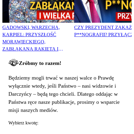
GADOWSKI, WARZECHA,
CZY PREZYDENT ZAKAŻ
KARPIEL: PRZYSZŁOŚĆ
P**NOGRAFII? PRZYŁĄCZ 
MORAWIECKIEGO,
ZABŁĄKANA RAKIETA I
WIELKA PODMIANA
Zróbmy to razem!
Będziemy mogli trwać w naszej walce o Prawdę
wyłącznie wtedy, jeśli Państwo – nasi widzowie i
Darczyńcy – będą tego chcieli. Dlatego oddając w
Państwa ręce nasze publikacje, prosimy o wsparcie
misji naszych mediów.
Wybierz kwotę: