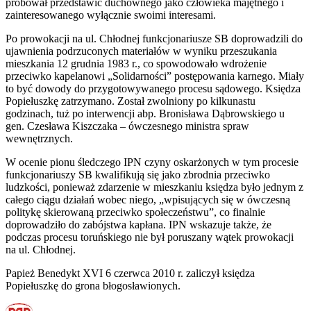
próbował przedstawić duchownego jako człowieka majętnego i
zainteresowanego wyłącznie swoimi interesami.
Po prowokacji na ul. Chłodnej funkcjonariusze SB doprowadzili do
ujawnienia podrzuconych materiałów w wyniku przeszukania
mieszkania 12 grudnia 1983 r., co spowodowało wdrożenie
przeciwko kapelanowi „Solidarności” postępowania karnego. Miały
to być dowody do przygotowywanego procesu sądowego. Księdza
Popiełuszkę zatrzymano. Został zwolniony po kilkunastu
godzinach, tuż po interwencji abp. Bronisława Dąbrowskiego u
gen. Czesława Kiszczaka – ówczesnego ministra spraw
wewnętrznych.
W ocenie pionu śledczego IPN czyny oskarżonych w tym procesie
funkcjonariuszy SB kwalifikują się jako zbrodnia przeciwko
ludzkości, ponieważ zdarzenie w mieszkaniu księdza było jednym z
całego ciągu działań wobec niego, „wpisujących się w ówczesną
politykę skierowaną przeciwko społeczeństwu”, co finalnie
doprowadziło do zabójstwa kapłana. IPN wskazuje także, że
podczas procesu toruńskiego nie był poruszany wątek prowokacji
na ul. Chłodnej.
Papież Benedykt XVI 6 czerwca 2010 r. zaliczył księdza
Popiełuszkę do grona błogosławionych.