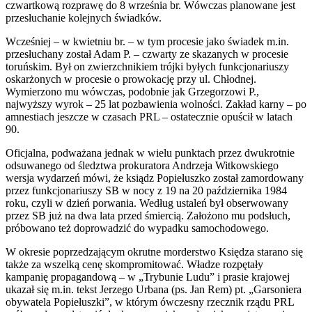
czwartkową rozprawę do 8 września br. Wówczas planowane jest
przesłuchanie kolejnych świadków.
Wcześniej – w kwietniu br. – w tym procesie jako świadek m.in.
przesłuchany został Adam P. – czwarty ze skazanych w procesie
toruńskim. Był on zwierzchnikiem trójki byłych funkcjonariuszy
oskarżonych w procesie o prowokację przy ul. Chłodnej.
Wymierzono mu wówczas, podobnie jak Grzegorzowi P.,
najwyższy wyrok – 25 lat pozbawienia wolności. Zakład karny – po
amnestiach jeszcze w czasach PRL – ostatecznie opuścił w latach
90.
Oficjalna, podważana jednak w wielu punktach przez dwukrotnie
odsuwanego od śledztwa prokuratora Andrzeja Witkowskiego
wersja wydarzeń mówi, że ksiądz Popiełuszko został zamordowany
przez funkcjonariuszy SB w nocy z 19 na 20 października 1984
roku, czyli w dzień porwania. Według ustaleń był obserwowany
przez SB już na dwa lata przed śmiercią. Założono mu podsłuch,
próbowano też doprowadzić do wypadku samochodowego.
W okresie poprzedzającym okrutne morderstwo Księdza starano się
także za wszelką cenę skompromitować. Władze rozpętały
kampanię propagandową – w „Trybunie Ludu” i prasie krajowej
ukazał się m.in. tekst Jerzego Urbana (ps. Jan Rem) pt. „Garsoniera
obywatela Popiełuszki”, w którym ówczesny rzecznik rządu PRL