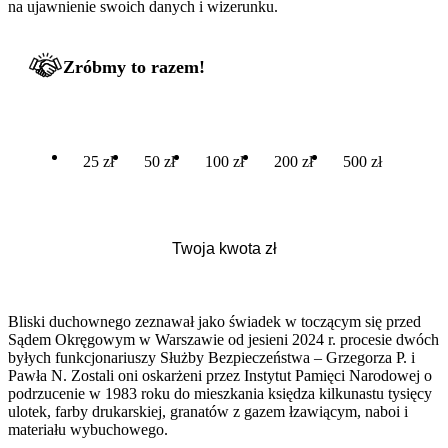
na ujawnienie swoich danych i wizerunku.
Zróbmy to razem!
25 zł
50 zł
100 zł
200 zł
500 zł
Bliski duchownego zeznawał jako świadek w toczącym się przed
Sądem Okręgowym w Warszawie od jesieni 2024 r. procesie dwóch
byłych funkcjonariuszy Służby Bezpieczeństwa – Grzegorza P. i
Pawła N. Zostali oni oskarżeni przez Instytut Pamięci Narodowej o
podrzucenie w 1983 roku do mieszkania księdza kilkunastu tysięcy
ulotek, farby drukarskiej, granatów z gazem łzawiącym, naboi i
materiału wybuchowego.