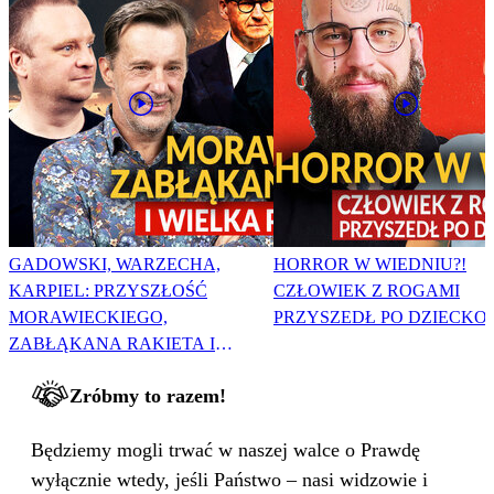
GADOWSKI, WARZECHA,
HORROR W WIEDNIU?!
KARPIEL: PRZYSZŁOŚĆ
CZŁOWIEK Z ROGAMI
MORAWIECKIEGO,
PRZYSZEDŁ PO DZIECKO
ZABŁĄKANA RAKIETA I
WIELKA PODMIANA
Zróbmy to razem!
Będziemy mogli trwać w naszej walce o Prawdę
wyłącznie wtedy, jeśli Państwo – nasi widzowie i