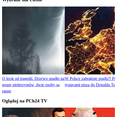
O krok od tragedii. Drzewo spadło na
W Polsce zabraknie prądu?! Po
grupę pielgrzymów, dwie osoby są
tysiącami piszą do Donalda Tu
ranne
Oglądaj na PCh24 TV