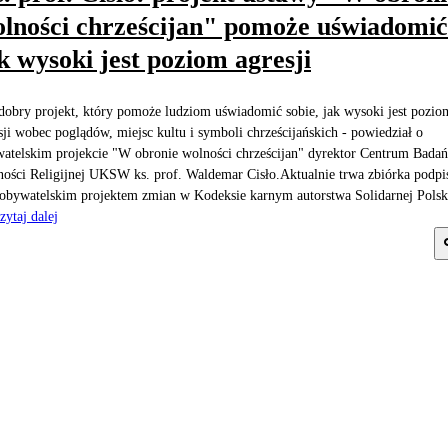
lności chrześcijan" pomoże uświadomić
k wysoki jest poziom agresji
dobry projekt, który pomoże ludziom uświadomić sobie, jak wysoki jest pozio
sji wobec poglądów, miejsc kultu i symboli chrześcijańskich - powiedział o
atelskim projekcie "W obronie wolności chrześcijan" dyrektor Centrum Badań
ości Religijnej UKSW ks. prof. Waldemar Cisło.Aktualnie trwa zbiórka podp
obywatelskim projektem zmian w Kodeksie karnym autorstwa Solidarnej Polsk
zytaj dalej