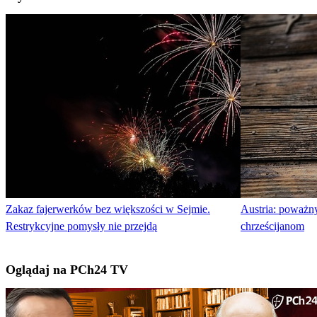
Zakaz fajerwerków bez większości w Sejmie.
Austria: poważny
Restrykcyjne pomysły nie przejdą
chrześcijanom
Oglądaj na PCh24 TV