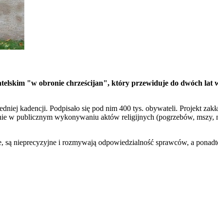
elskim "w obronie chrześcijan", który przewiduje do dwóch lat wi
zedniej kadencji. Podpisało się pod nim 400 tys. obywateli. Projekt zak
anie w publicznym wykonywaniu aktów religijnych (pogrzebów, mszy,
 są nieprecyzyjne i rozmywają odpowiedzialność sprawców, a ponadt