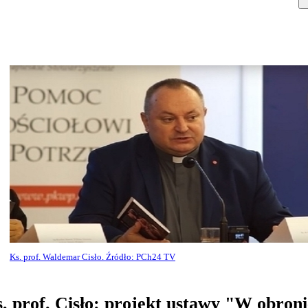
Ks. prof. Waldemar Cisło. Źródło: PCh24 TV
. prof. Cisło: projekt ustawy "W obroni