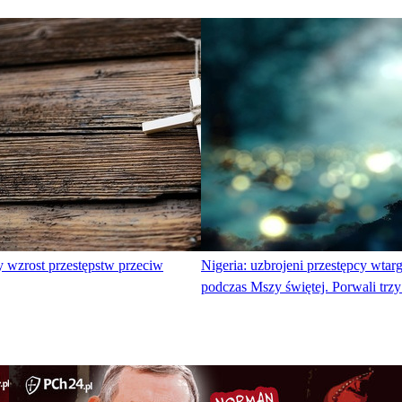
 wzrost przestępstw przeciw
Nigeria: uzbrojeni przestępcy wtarg
podczas Mszy świętej. Porwali trz