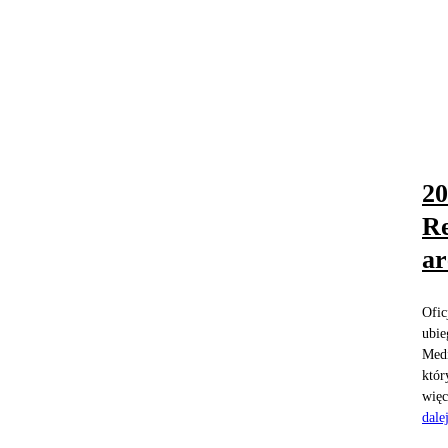
20
Re
ar
Ofic
ubie
Medi
któr
więc
dale