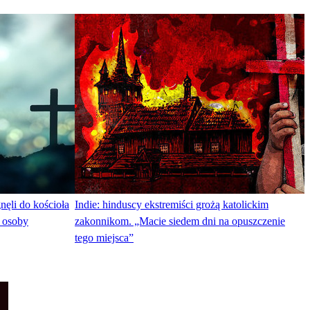
nęli do kościoła
Indie: hinduscy ekstremiści grożą katolickim
y osoby
zakonnikom. „Macie siedem dni na opuszczenie
tego miejsca”