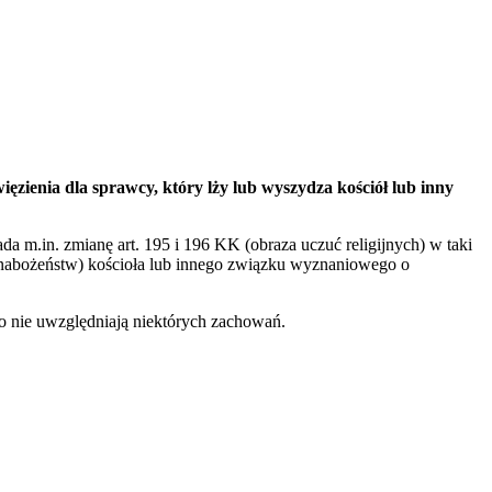
ęzienia dla sprawcy, który lży lub wyszydza kościół lub inny
łada m.in. zmianę art. 195 i 196 KK (obraza uczuć religijnych) w taki
 nabożeństw) kościoła lub innego związku wyznaniowego o
o nie uwzględniają niektórych zachowań.