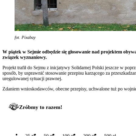
fot. Pixabay
W piątek w Sejmie odbędzie się głosowanie nad projektem obywat
związek wyznaniowy.
Projekt trafił do Sejmu z inicjatywy Solidarnej Polski jeszcze w popr
sposób, by usprawnić stosowanie przepisu karzącego za przeszkadz
uregulowanej sytuacji prawnej.
Zdaniem wnioskodawców, obecne przepisy, uchwalone tuż po wojnie,
Zróbmy to razem!
25 zł
50 zł
100 zł
200 zł
500 zł