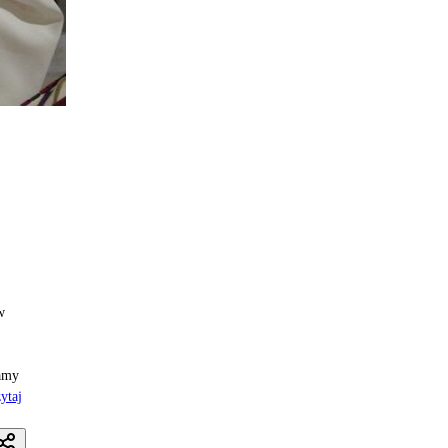
w
mamy
ytaj