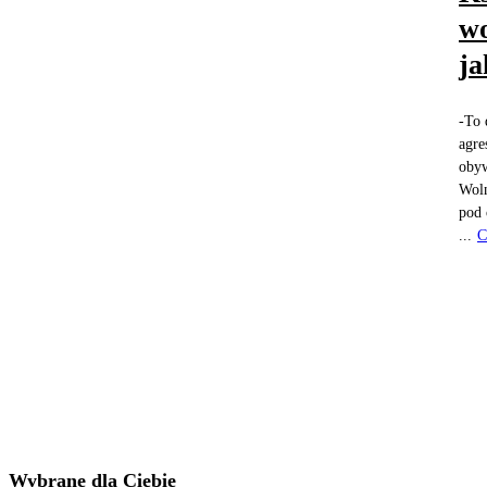
wo
ja
-To 
agre
obyw
Woln
pod 
...
C
Wybrane dla Ciebie