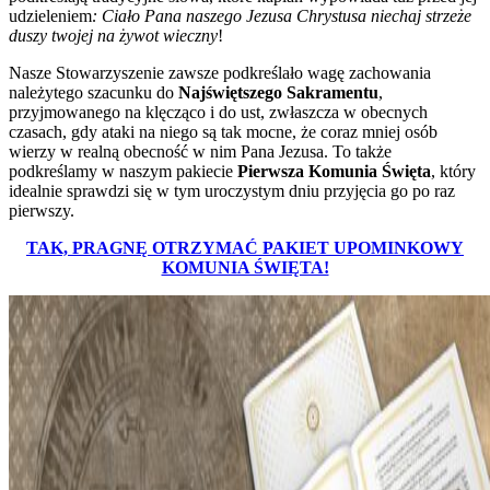
udzieleniem
: Ciało Pana naszego Jezusa Chrystusa niechaj strzeże
duszy twojej na żywot wieczny
!
Nasze Stowarzyszenie zawsze podkreślało wagę zachowania
należytego szacunku do
Najświętszego Sakramentu
,
przyjmowanego na klęcząco i do ust, zwłaszcza w obecnych
czasach, gdy ataki na niego są tak mocne, że coraz mniej osób
wierzy w realną obecność w nim Pana Jezusa. To także
podkreślamy w naszym pakiecie
Pierwsza Komunia Święta
, który
idealnie sprawdzi się w tym uroczystym dniu przyjęcia go po raz
pierwszy.
TAK, PRAGNĘ OTRZYMAĆ PAKIET UPOMINKOWY
KOMUNIA ŚWIĘTA!