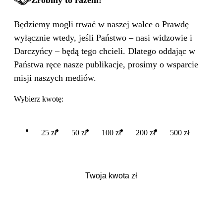
Zróbmy to razem!
Będziemy mogli trwać w naszej walce o Prawdę
wyłącznie wtedy, jeśli Państwo – nasi widzowie i
Darczyńcy – będą tego chcieli. Dlatego oddając w
Państwa ręce nasze publikacje, prosimy o wsparcie
misji naszych mediów.
Wybierz kwotę:
25 zł
50 zł
100 zł
200 zł
500 zł