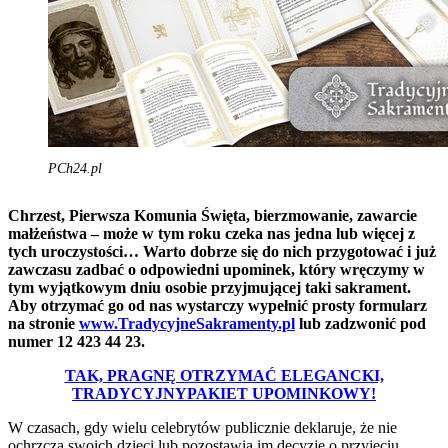
PCh24.pl
Chrzest, Pierwsza Komunia Święta, bierzmowanie, zawarcie
małżeństwa – może w tym roku czeka nas jedna lub więcej z
tych uroczystości… Warto dobrze się do nich przygotować i już
zawczasu zadbać o odpowiedni upominek, który wręczymy w
tym wyjątkowym dniu osobie przyjmującej taki sakrament.
Aby otrzymać go od nas wystarczy wypełnić prosty formularz
na stronie
www.TradycyjneSakramenty.pl
lub zadzwonić pod
numer 12 423 44 23.
TAK, PRAGNĘ OTRZYMAĆ ELEGANCKI,
TRADYCYJNYPAKIET UPOMINKOWY!
W czasach, gdy wielu celebrytów publicznie deklaruje, że nie
ochrzczą swoich dzieci lub pozostawią im decyzję o przyjęciu