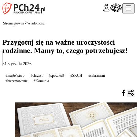
Strona główna
Wiadomości
Przygotuj się na ważne uroczystości
rodzinne. Mamy to, czego potrzebujesz!
31 stycznia 2026
#małżeństwo
#chrzest
#spowiedź
#SKCH
#sakrament
#bierzmowanie
#Komunia