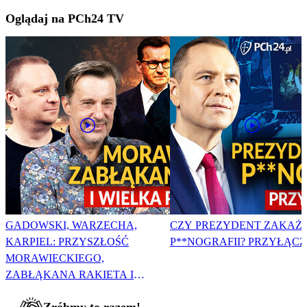
Oglądaj na PCh24 TV
GADOWSKI, WARZECHA,
CZY PREZYDENT ZAKAŻ
KARPIEL: PRZYSZŁOŚĆ
P**NOGRAFII? PRZYŁĄCZ 
MORAWIECKIEGO,
ZABŁĄKANA RAKIETA I
WIELKA PODMIANA