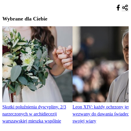
Wybrane dla Ciebie
Skutki poluźnienia dyscypliny. 2/3
Leon XIV: każdy ochrzony jest
narzeczonych w archidiecezji
wezwany do dawania świadec
warszawskiej mieszka wspólnie
swojej wiary