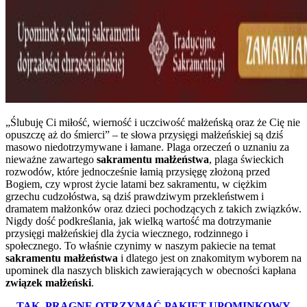
„Ślubuję Ci miłość, wierność i uczciwość małżeńską oraz że Cię nie
opuszczę aż do śmierci” – te słowa przysięgi małżeńskiej są dziś
masowo niedotrzymywane i łamane. Plaga orzeczeń o uznaniu za
nieważne zawartego
sakramentu małżeństwa
, plaga świeckich
rozwodów, które jednocześnie łamią przysięgę złożoną przed
Bogiem, czy wprost życie latami bez sakramentu, w ciężkim
grzechu cudzołóstwa, są dziś prawdziwym przekleństwem i
dramatem małżonków oraz dzieci pochodzących z takich związków.
Nigdy dość podkreślania, jak wielką wartość ma dotrzymanie
przysięgi małżeńskiej dla życia wiecznego, rodzinnego i
społecznego. To właśnie czynimy w naszym pakiecie na temat
sakramentu małżeństwa
i dlatego jest on znakomitym wyborem na
upominek dla naszych bliskich zawierających w obecności kapłana
związek małżeński
.
TAK, PRAGNĘ OTRZYMAĆ PAKIET UPOMINKOWY