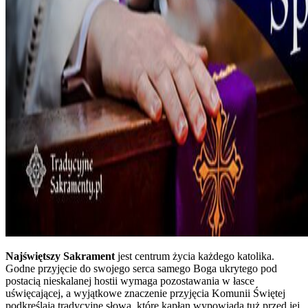
Najświętszy Sakrament
jest centrum życia każdego katolika.
Godne przyjęcie do swojego serca samego Boga ukrytego pod
postacią nieskalanej hostii wymaga pozostawania w łasce
uświęcającej, a wyjątkowe znaczenie przyjęcia Komunii Świętej
podkreślają tradycyjne słowa, które kapłan wypowiada tuż przed jej