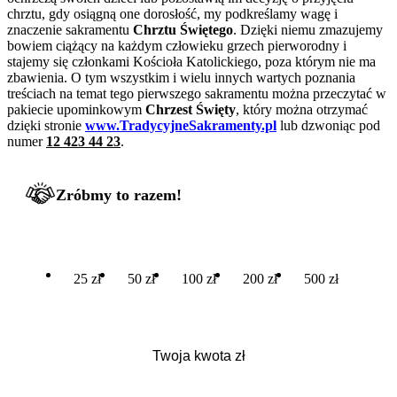
chrztu, gdy osiągną one dorosłość, my podkreślamy wagę i
znaczenie sakramentu
Chrztu Świętego
. Dzięki niemu zmazujemy
bowiem ciążący na każdym człowieku grzech pierworodny i
stajemy się członkami Kościoła Katolickiego, poza którym nie ma
zbawienia. O tym wszystkim i wielu innych wartych poznania
treściach na temat tego pierwszego sakramentu można przeczytać w
pakiecie upominkowym
Chrzest Święty
, który można otrzymać
dzięki stronie
www.TradycyjneSakramenty.pl
lub dzwoniąc pod
numer
12 423 44 23
.
Zróbmy to razem!
25 zł
50 zł
100 zł
200 zł
500 zł