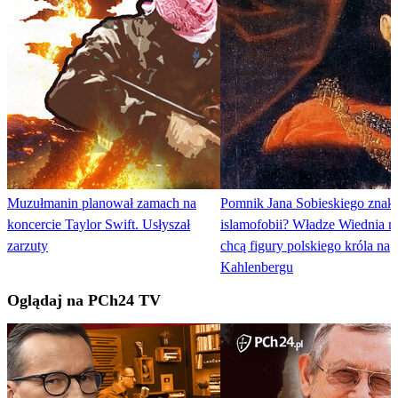
Muzułmanin planował zamach na
Pomnik Jana Sobieskiego znaki
koncercie Taylor Swift. Usłyszał
islamofobii? Władze Wiednia n
zarzuty
chcą figury polskiego króla na
Kahlenbergu
Oglądaj na PCh24 TV