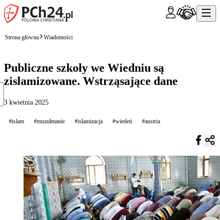
Strona główna
Wiadomości
Publiczne szkoły we Wiedniu są
zislamizowane. Wstrząsające dane
3 kwietnia 2025
#islam
#muzułmanie
#islamizacja
#wiedeń
#austria