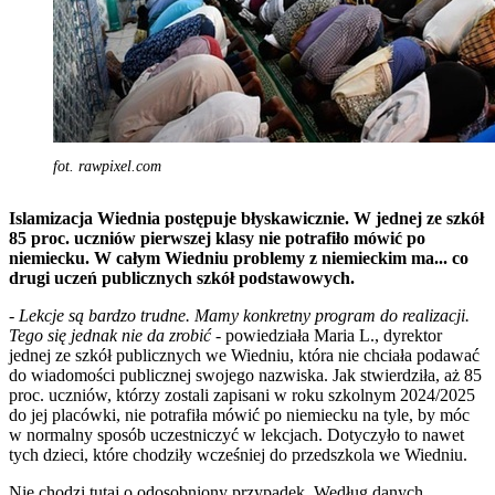
fot. rawpixel.com
Islamizacja Wiednia postępuje błyskawicznie. W jednej ze szkół
85 proc. uczniów pierwszej klasy nie potrafiło mówić po
niemiecku. W całym Wiedniu problemy z niemieckim ma... co
drugi uczeń publicznych szkół podstawowych.
-
Lekcje są bardzo trudne. Mamy konkretny program do realizacji.
Tego się jednak nie da zrobić
- powiedziała Maria L., dyrektor
jednej ze szkół publicznych we Wiedniu, która nie chciała podawać
do wiadomości publicznej swojego nazwiska. Jak stwierdziła, aż 85
proc. uczniów, którzy zostali zapisani w roku szkolnym 2024/2025
do jej placówki, nie potrafiła mówić po niemiecku na tyle, by móc
w normalny sposób uczestniczyć w lekcjach. Dotyczyło to nawet
tych dzieci, które chodziły wcześniej do przedszkola we Wiedniu.
Nie chodzi tutaj o odosobniony przypadek. Według danych