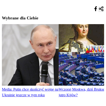
Wybrane dla Ciebie
Media: Putin chce skończyć wojnę na
Wczoraj Moskwa, dziś Brukse
Ukrainie jeszcze w tym roku
jutro Kijów?