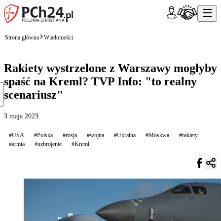
Strona główna
Wiadomości
Rakiety wystrzelone z Warszawy mogłyby
spaść na Kreml? TVP Info: "to realny
scenariusz"
3 maja 2023
#USA
#Polska
#rosja
#wojna
#Ukraina
#Moskwa
#rakiety
#armia
#uzbrojenie
#Kreml