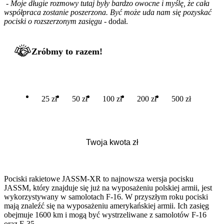
-
Moje długie rozmowy tutaj były bardzo owocne i myślę, że cała
współpraca zostanie poszerzona. Być może uda nam się pozyskać
pociski o rozszerzonym zasięgu
- dodał.
Zróbmy to razem!
25 zł
50 zł
100 zł
200 zł
500 zł
Pociski rakietowe JASSM-XR to najnowsza wersja pocisku
JASSM, który znajduje się już na wyposażeniu polskiej armii, jest
wykorzystywany w samolotach F-16. W przyszłym roku pociski
mają znaleźć się na wyposażeniu amerykańskiej armii. Ich zasięg
obejmuje 1600 km i mogą być wystrzeliwane z samolotów F-16
oraz F-35.