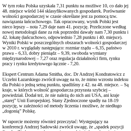
W tym roku Polska uzyskała 7,31 punktu na możliwe 10, co dało jej
48. miejsce wśród 144 sklasyfikowanych gospodarek. Porównanie
wolności gospodarczej w czasie określane jest za pomocą tzw.
nawiązania łańcuchowego. Tak opracowany, wynik Polski jest
nieco lepszy – nota 7,29 daje nam 41. pozycję. Przeliczone według
nowej metodologii dane za rok poprzedni dawały nam 7,30 punktu i
42. lokatę (łańcuchowo, odpowiednio 7,28 punktu i 40. miejsce).
Wyniki Polski w poszczególnych obszarach wolności gospodarczej
w 2010 r. wyglądały następująco: rozmiar rządu – 6,35, państwo
prawa – 6,33, dobry pieniądz – 9,39, swoboda wymiany
międzynarodowej – 7,27 oraz regulacja działalności firm, rynku
pracy i rynku kredytowego łącznie - 7,20.
Ekspert Centrum Adama Smitha, doc. Dr Andrzej Kondratowicz z
Uczelni Łazarskiego zwrócił uwagę na to, że mimo wzrostu indeksu
dla Polski o jedną setną punktu, spadliśmy z 42. na 48. miejsce. – Są
kraje, w których wolność gospodarcza przyrasta szybciej –
powiedział. Dodał też, że nie należą do nich ani USA, ani kraje
„starej” Unii Europejskiej. Stany Zjednoczone spadły na 18-19
pozycję, w zależności od metody liczenia i możliwe, że niedługo
„dogonią” Polskę.
W raporcie możemy również przeczytać: Występujący na
konferencji Andrzej Sadowski zwrócił uwagę, że „spadek pozycji