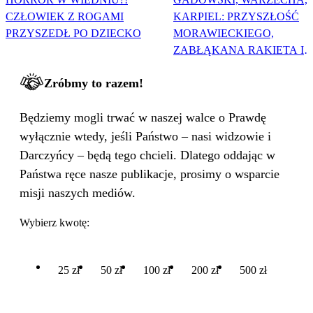
CZŁOWIEK Z ROGAMI
KARPIEL: PRZYSZŁOŚĆ
PRZYSZEDŁ PO DZIECKO
MORAWIECKIEGO,
ZABŁĄKANA RAKIETA I
WIELKA PODMIANA
Zróbmy to razem!
Będziemy mogli trwać w naszej walce o Prawdę
wyłącznie wtedy, jeśli Państwo – nasi widzowie i
Darczyńcy – będą tego chcieli. Dlatego oddając w
Państwa ręce nasze publikacje, prosimy o wsparcie
misji naszych mediów.
Wybierz kwotę:
25 zł
50 zł
100 zł
200 zł
500 zł