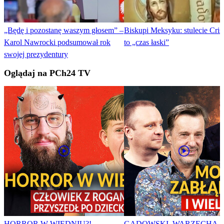
„Będę i pozostanę waszym głosem” –
Biskupi Meksyku: stulecie Cris
Karol Nawrocki podsumował rok
to „czas łaski”
swojej prezydentury
Oglądaj na PCh24 TV
HORROR W WIEDNIU?!
GADOWSKI, WARZECHA,