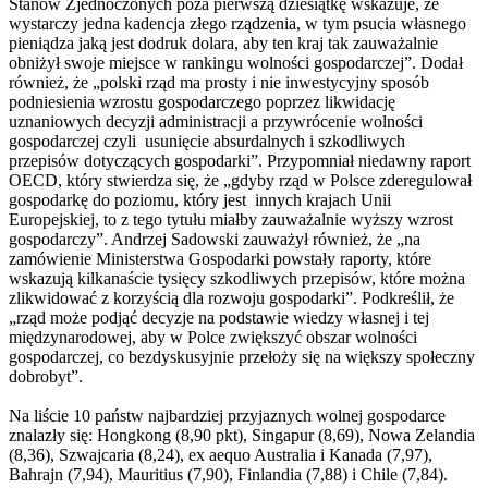
Stanów Zjednoczonych poza pierwszą dziesiątkę wskazuje, że
wystarczy jedna kadencja złego rządzenia, w tym psucia własnego
pieniądza jaką jest dodruk dolara, aby ten kraj tak zauważalnie
obniżył swoje miejsce w rankingu wolności gospodarczej”. Dodał
również, że „polski rząd ma prosty i nie inwestycyjny sposób
podniesienia wzrostu gospodarczego poprzez likwidację
uznaniowych decyzji administracji a przywrócenie wolności
gospodarczej czyli usunięcie absurdalnych i szkodliwych
przepisów dotyczących gospodarki”. Przypomniał niedawny raport
OECD, który stwierdza się, że „gdyby rząd w Polsce zderegulował
gospodarkę do poziomu, który jest innych krajach Unii
Europejskiej, to z tego tytułu miałby zauważalnie wyższy wzrost
gospodarczy”. Andrzej Sadowski zauważył również, że „na
zamówienie Ministerstwa Gospodarki powstały raporty, które
wskazują kilkanaście tysięcy szkodliwych przepisów, które można
zlikwidować z korzyścią dla rozwoju gospodarki”. Podkreślił, że
„rząd może podjąć decyzje na podstawie wiedzy własnej i tej
międzynarodowej, aby w Polce zwiększyć obszar wolności
gospodarczej, co bezdyskusyjnie przełoży się na większy społeczny
dobrobyt”.
Na liście 10 państw najbardziej przyjaznych wolnej gospodarce
znalazły się: Hongkong (8,90 pkt), Singapur (8,69), Nowa Zelandia
(8,36), Szwajcaria (8,24), ex aequo Australia i Kanada (7,97),
Bahrajn (7,94), Mauritius (7,90), Finlandia (7,88) i Chile (7,84).